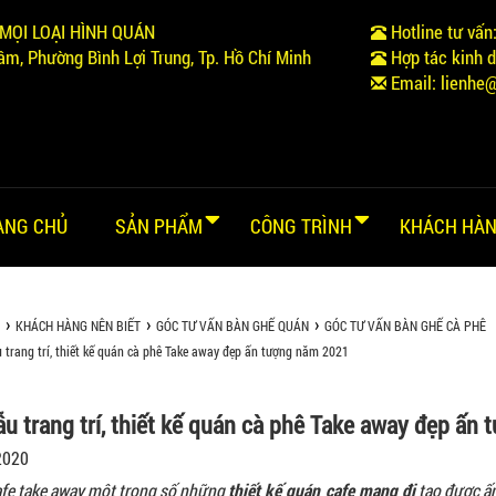
MỌI LOẠI HÌNH QUÁN
Hotline tư vấn
m, Phường Bình Lợi Trung, Tp. Hồ Chí Minh
Hợp tác kinh 
Email:
lienhe
ANG CHỦ
SẢN PHẨM
CÔNG TRÌNH
KHÁCH HÀN
KHÁCH HÀNG NÊN BIẾT
GÓC TƯ VẤN BÀN GHẾ QUÁN
GÓC TƯ VẤN BÀN GHẾ CÀ PHÊ
 trang trí, thiết kế quán cà phê Take away đẹp ấn tượng năm 2021
u trang trí, thiết kế quán cà phê Take away đẹp ấn
2020
fe take away một trong số những
thiết kế quán cafe mang đi
tạo được ấn