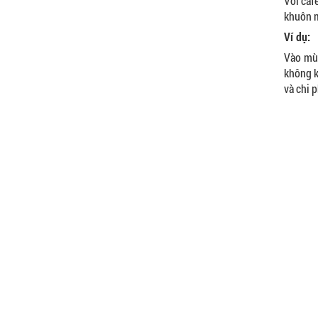
Với caf
khuôn m
Ví dụ:
Vào mùa
không k
và chi p