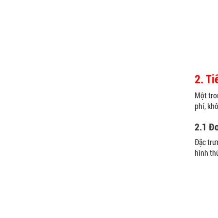
2. Ti
Một tro
phí, kh
2.1 Đơ
Đặc trư
hình th