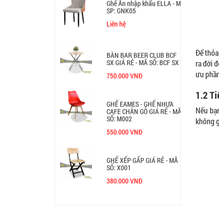
SP: GNK05
Liên hệ
BÀN BAR BEER CLUB BCF
Để thỏa
SX GIÁ RẺ - MÃ SỐ: BCF SX
ra đời 
750.000 VNĐ
ưu phần
1.2 Ti
GHẾ EAMES - GHẾ NHỰA
CAFE CHÂN GỖ GIÁ RẺ - MÃ
Nếu bạn
SỐ: M002
không g
550.000 VNĐ
GHẾ XẾP GẤP GIÁ RẺ - MÃ
SỐ: X001
380.000 VNĐ
BÀN CAFE BCF01 GIÁ RẺ -
MÃ SỐ: BCF01