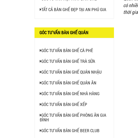
BÀN BAR BEER CLUB BCF
có nhiề
SX GIÁ RẺ - MÃ SỐ: BCF SX
TẤT CẢ BÀN GHẾ ĐẸP TẠI AN PHÚ GIA
thời gia
750.000 VNĐ
GÓC TƯ VẤN BÀN GHẾ QUÁN
GHẾ EAMES - GHẾ NHỰA
CAFE CHÂN GỖ GIÁ RẺ - MÃ
SỐ: M002
550.000 VNĐ
GÓC TƯ VẤN BÀN GHẾ CÀ PHÊ
GÓC TƯ VẤN BÀN GHẾ TRÀ SỮA
GHẾ XẾP GẤP GIÁ RẺ - MÃ
GÓC TƯ VẤN BÀN GHẾ QUÁN NHẬU
SỐ: X001
380.000 VNĐ
GÓC TƯ VẤN BÀN GHẾ QUÁN ĂN
GÓC TƯ VẤN BÀN GHẾ NHÀ HÀNG
BÀN CAFE BCF01 GIÁ RẺ -
MÃ SỐ: BCF01
GÓC TƯ VẤN BÀN GHẾ XẾP
650.000 VNĐ
GÓC TƯ VẤN BÀN GHẾ PHÒNG ĂN GIA
ĐÌNH
BỘ BÀN GHẾ GỖ XẾP QUÁN
GÓC TƯ VẤN BÀN GHẾ BEER CLUB
NHẬU GIÁ RẺ - MÃ SỐ: X001