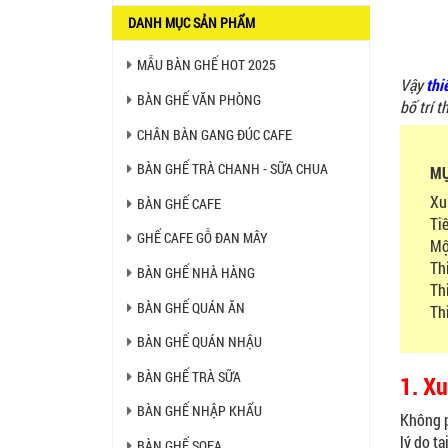
2.270.000 VNĐ
DANH MỤC SẢN PHẨM
MẪU BÀN GHẾ HOT 2025
Ghế Nhựa Nhập Khẩu - Mã
Vậy
thi
SP: N46
BÀN GHẾ VĂN PHÒNG
bố trí 
450.000 VNĐ
CHÂN BÀN GANG ĐÚC CAFE
BÀN GHẾ TRÀ CHANH - SỮA CHUA
MỤ
Ghế Ăn nhập khẩu ELLA - Mã
SP: GNK05
Xu
BÀN GHẾ CAFE
Liên hệ
Tiê
GHẾ CAFE GỖ ĐAN MÂY
Mộ
Th
BÀN GHẾ NHÀ HÀNG
BÀN BAR BEER CLUB BCF
Th
SX GIÁ RẺ - MÃ SỐ: BCF SX
BÀN GHẾ QUÁN ĂN
Th
750.000 VNĐ
BÀN GHẾ QUÁN NHẬU
BÀN GHẾ TRÀ SỮA
GHẾ EAMES - GHẾ NHỰA
1. X
CAFE CHÂN GỖ GIÁ RẺ - MÃ
SỐ: M002
BÀN GHẾ NHẬP KHẨU
Không p
550.000 VNĐ
lý do t
BÀN GHẾ SOFA