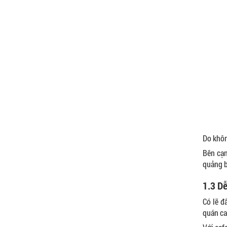
650.000 VNĐ
Do khôn
Bên cạn
quảng b
1.3 Dễ
Có lẽ đ
quán ca