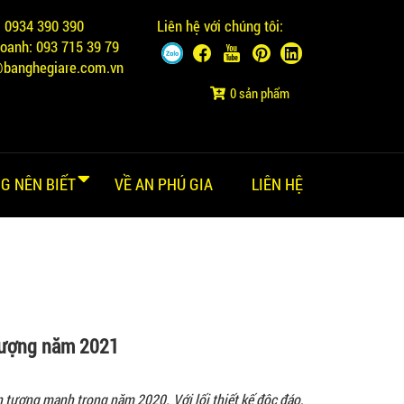
:
0934 390 390
Liên hệ với chúng tôi:
doanh:
093 715 39 79
@banghegiare.com.vn
0 sản phẩm
G NÊN BIẾT
VỀ AN PHÚ GIA
LIÊN HỆ
 tượng năm 2021
 tượng mạnh trong năm 2020. Với lối thiết kế độc đáo,