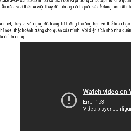
e take away bạn sẽ có nhiều sự thay đổi và phương án setup mới cho quán
ẫu nào cả vì thế mà việc thay đổi phong cách quán sẽ dễ dàng hơn rất nh
 noel, thay vì sử dụng đồ trang trí thông thường bạn có thể lựa chọ
hí noel thật hoành tráng cho quán của mình. Với diện tích nhỏ như quán
hí để thi công.