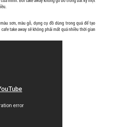
 của mình. Bởi take away không gò bó trong bất kỳ một
iều.
n màu sơn, màu gỗ, dụng cụ đồ dùng trong quá để tạo
 cafe take away sẽ không phải mất quá nhiều thời gian