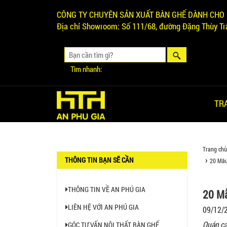
CÔNG TY CHUYÊN SẢN XUẤT BÀN GHẾ DÀNH CHO 
Địa chỉ Showroom:
Số 111/68, đường Đặng Thùy Trâ
Tìm nhanh:
TR
Trang chủ
THÔNG TIN BẠN SẼ CẦN
20 Mẫu
Ghế Ăn nhập khẩu ELLA - Mã
SP: GNK05
THÔNG TIN VỀ AN PHÚ GIA
20 Mẫ
Liên hệ
LIÊN HỆ VỚI AN PHÚ GIA
09/12/
Quán ca
GÓC TƯ VẤN NỘI THẤT BÀN GHẾ