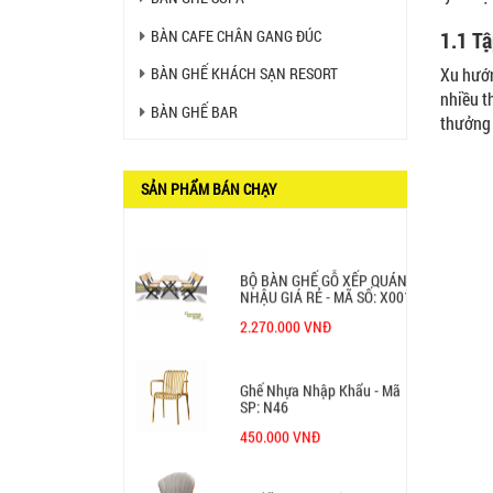
BÀN CAFE CHÂN GANG ĐÚC
1.1 Tậ
GHẾ XẾP GẤP GIÁ RẺ - MÃ
SỐ: X001
Xu hướn
BÀN GHẾ KHÁCH SẠN RESORT
380.000 VNĐ
nhiều t
BÀN GHẾ BAR
thưởng 
BÀN CAFE BCF01 GIÁ RẺ -
MÃ SỐ: BCF01
SẢN PHẨM BÁN CHẠY
650.000 VNĐ
BỘ BÀN GHẾ GỖ XẾP QUÁN
NHẬU GIÁ RẺ - MÃ SỐ: X001
2.270.000 VNĐ
Ghế Nhựa Nhập Khẩu - Mã
SP: N46
450.000 VNĐ
Ghế Ăn nhập khẩu ELLA - Mã