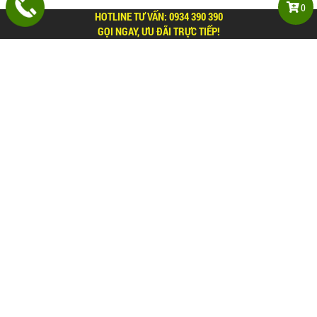
0
HOTLINE TƯ VẤN:
0934 390 390
GỌI NGAY, ƯU ĐÃI TRỰC TIẾP!