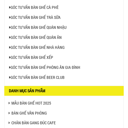
GÓC TƯ VẤN BÀN GHẾ CÀ PHÊ
GÓC TƯ VẤN BÀN GHẾ TRÀ SỮA
GÓC TƯ VẤN BÀN GHẾ QUÁN NHẬU
GÓC TƯ VẤN BÀN GHẾ QUÁN ĂN
GÓC TƯ VẤN BÀN GHẾ NHÀ HÀNG
GÓC TƯ VẤN BÀN GHẾ XẾP
GÓC TƯ VẤN BÀN GHẾ PHÒNG ĂN GIA ĐÌNH
GÓC TƯ VẤN BÀN GHẾ BEER CLUB
DANH MỤC SẢN PHẨM
MẪU BÀN GHẾ HOT 2025
BÀN GHẾ VĂN PHÒNG
CHÂN BÀN GANG ĐÚC CAFE