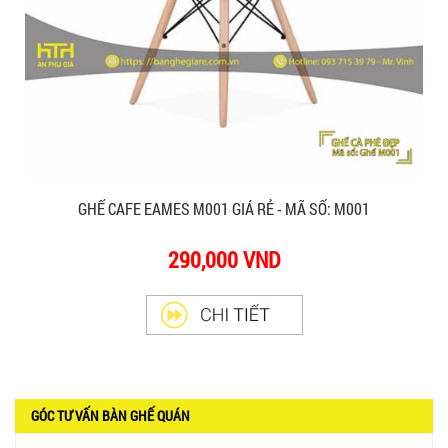
GHẾ CAFE EAMES M001 GIÁ RẺ - MÃ SỐ: M001
290,000 VND
GÓC TƯ VẤN BÀN GHẾ QUÁN