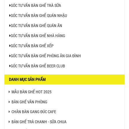
GÓC TƯ VẤN BÀN GHẾ TRÀ SỮA
GÓC TƯ VẤN BÀN GHẾ QUÁN NHẬU
GÓC TƯ VẤN BÀN GHẾ QUÁN ĂN
GÓC TƯ VẤN BÀN GHẾ NHÀ HÀNG
GÓC TƯ VẤN BÀN GHẾ XẾP
GÓC TƯ VẤN BÀN GHẾ PHÒNG ĂN GIA ĐÌNH
GÓC TƯ VẤN BÀN GHẾ BEER CLUB
DANH MỤC SẢN PHẨM
MẪU BÀN GHẾ HOT 2025
BÀN GHẾ VĂN PHÒNG
CHÂN BÀN GANG ĐÚC CAFE
BÀN GHẾ TRÀ CHANH - SỮA CHUA