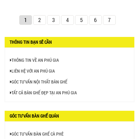
1
2
3
4
5
6
7
THÔNG TIN BẠN SẼ CẦN
THÔNG TIN VỀ AN PHÚ GIA
LIÊN HỆ VỚI AN PHÚ GIA
GÓC TƯ VẤN NỘI THẤT BÀN GHẾ
TẤT CẢ BÀN GHẾ ĐẸP TẠI AN PHÚ GIA
GÓC TƯ VẤN BÀN GHẾ QUÁN
GÓC TƯ VẤN BÀN GHẾ CÀ PHÊ