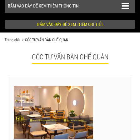
BẤM VÀO ĐÂY ĐỂ XEM THÊM THÔNG TIN
BẤM VÀO ĐÂY ĐỂ XEM THÊM CHI TIẾT
Trang chủ
GÓC TƯ VẤN BÀN GHẾ QUÁN
SẢN PHẨM
GÓC TƯ VẤN BÀN GHẾ QUÁN
CÔNG TRÌNH
KHÁCH HÀNG NÊN BIẾT