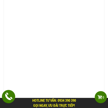
0
HOTLINE TƯ VẤN:
0934 390 390
GỌI NGAY, ƯU ĐÃI TRỰC TIẾP!