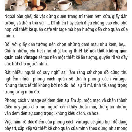
Ngoài bàn ghế, đồ vật đừng quen trang trí thêm rèm cửa, giấy dán
tường và thảm trải sàn,... Dĩ nhiên hãy cách điệu chúng sao cho phù
hợp với thiết kế quán cafe vintage mà bạn hướng đến cho quán của
mình.
Đối với giấy dán tường nên chọn những gam màu như kem, be,...
Chính những chi tiết nhỏ nhặt trong
thiết kế nội thất không gian
quán cafe vintage
sẽ tạo nên một thiết kế ấn tượng, quyến rũ và đầy
sức hút cho người nhìn.
Rất nhiều người có suy nghĩ sai lầm rằng cứ chọn đồ cũng thù
nghiễm nhiên phong cách quán sẽ thành phong cách vintage.
Nhưng thực tế thì không bởi nó đòi hỏi sự tỉ mỉ, tinh tế, sang trọng
trong từng món đồ.
Phong cách vintage sẽ đem đến sự ấm áp, mộc mạc và chân thành
điều này giúp cho mọi người cảm thấy thoải mái, thư giãn nhưng
vẫn đem đến sự sang trọng, không kiểu cách, xa hoa.
Việc nắm rõ đặc điểm của phong cách vintage sẽ giúp bạn dễ dàng
bày trí, sắp xếp và thiết kế cho quán của mình theo đúng như mong