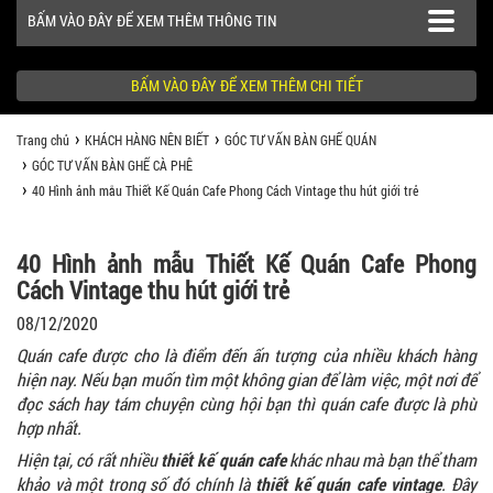
BẤM VÀO ĐÂY ĐỂ XEM THÊM THÔNG TIN
BẤM VÀO ĐÂY ĐỂ XEM THÊM CHI TIẾT
Trang chủ
KHÁCH HÀNG NÊN BIẾT
GÓC TƯ VẤN BÀN GHẾ QUÁN
SẢN PHẨM
GÓC TƯ VẤN BÀN GHẾ CÀ PHÊ
40 Hình ảnh mẫu Thiết Kế Quán Cafe Phong Cách Vintage thu hút giới trẻ
CÔNG TRÌNH
KHÁCH HÀNG NÊN BIẾT
40 Hình ảnh mẫu Thiết Kế Quán Cafe Phong
Cách Vintage thu hút giới trẻ
08/12/2020
Quán cafe được cho là điểm đến ấn tượng của nhiều khách hàng
hiện nay. Nếu bạn muốn tìm một không gian để làm việc, một nơi để
đọc sách hay tám chuyện cùng hội bạn thì quán cafe được là phù
hợp nhất.
Hiện tại, có rất nhiều
thiết kế quán cafe
khác nhau mà bạn thể tham
khảo và một trong số đó chính là
thiết kế quán cafe vintage
. Đây