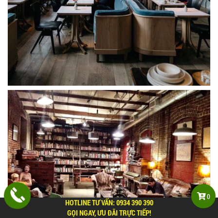
0
HOTLINE TƯ VẤN:
0934 390 390
GỌI NGAY, ƯU ĐÃI TRỰC TIẾP!