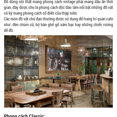
Đồ dùng nội thất mang phong cách vintage phải mang dấu ấn thời
gian, đây được cho là phong cách độc đáo làm nổi bật những đồ vật
cũ kỹ mang phong cách cổ điển của thập niên.
Các món đồ vật chủ đạo thường được sử dụng để trang trí quán cafe
như: đèn chùm cũ, bộ bàn ghế gỗ xám bạc hay những chiếc rương
để đồ.
Phong cách Classic: