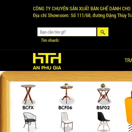
CÔNG TY CHUYÊN SẢN XUẤT BÀN GHẾ DÀNH CHO 
Địa chỉ Showroom:
Số 111/68, đường Đặng Thùy Trâ
Tìm nhanh:
TR
Ghế Ăn nhập khẩu ELLA - Mã
SP: GNK05