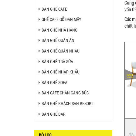
Cung 
BÀN GHẾ CAFE
vấn 0
BỘ BÀN GHẾ GỖ XẾP QUÁN
NHẬU GIÁ RẺ - MÃ SỐ: X001
Các 
GHẾ CAFE GỖ ĐAN MÂY
2.270.000 VNĐ
chất l
BÀN GHẾ NHÀ HÀNG
BÀN GHẾ QUÁN ĂN
Ghế Nhựa Nhập Khẩu - Mã
SP: N46
BÀN GHẾ QUÁN NHẬU
450.000 VNĐ
BÀN GHẾ TRÀ SỮA
Ghế Ăn nhập khẩu ELLA - Mã
BÀN GHẾ NHẬP KHẨU
SP: GNK05
BÀN GHẾ SOFA
Liên hệ
BÀN CAFE CHÂN GANG ĐÚC
BÀN GHẾ KHÁCH SẠN RESORT
BÀN BAR BEER CLUB BCF
SX GIÁ RẺ - MÃ SỐ: BCF SX
BÀN GHẾ BAR
750.000 VNĐ
GHẾ EAMES - GHẾ NHỰA
BỘ LỌC