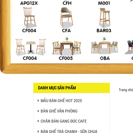
Liên hệ
BÀN BAR BEER CLUB BCF
SX GIÁ RẺ - MÃ SỐ: BCF SX
750.000 VNĐ
GHẾ EAMES - GHẾ NHỰA
CAFE CHÂN GỖ GIÁ RẺ - MÃ
SỐ: M002
550.000 VNĐ
GHẾ XẾP GẤP GIÁ RẺ - MÃ
DANH MỤC SẢN PHẨM
SỐ: X001
Trang chủ
380.000 VNĐ
MẪU BÀN GHẾ HOT 2025
BÀN GHẾ VĂN PHÒNG
BÀN CAFE BCF01 GIÁ RẺ -
MÃ SỐ: BCF01
CHÂN BÀN GANG ĐÚC CAFE
650.000 VNĐ
BÀN GHẾ TRÀ CHANH - SỮA CHUA