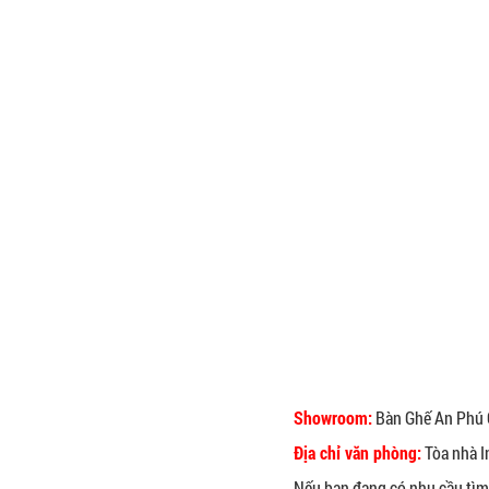
Showroom:
Bàn Ghế An Phú 
Địa chỉ văn phòng:
Tòa nhà I
Nếu bạn đang có nhu cầu tì