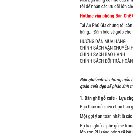
tôi để nhận các ưu đãi lớn c
Hotline văn phòng Bàn Ghế C
Tại An Phú Gia chúng tôi còn
hàng... Đảm bảo sẽ giúp cho 
HƯỚNG DẪN MUA HÀNG
CHÍNH SÁCH VẬN CHUYỂN 
CHÍNH SÁCH BẢO HÀNH
CHÍNH SÁCH ĐỔI TRẢ, HOÀN
Bàn ghế cafe
là những mẫu bà
quán cafe đẹp
sẽ phản ánh tr
1. Bàn ghế gỗ cafe - Lựa ch
Bạn thắc mắc nên chọn bàn g
Một gợi ý an toàn nhất là
các
Bộ bàn ghế cà phê gỗ sẽ trôn
lớp sơn PU sáng bóng sẽ kết 