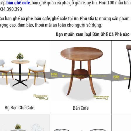
cấp
bàn ghế cafe
, bàn ghế quán cà phê gỗ giá rẻ, uy tín. Hơn 100 mẫu bàn
934.390.390
mẫu
bàn ghế cà phê
,
bàn cafe
,
ghế cafe
tại
An Phú Gia
là những sản phẩm k
ượng cao, đảm bảo, thoải mái an toàn cho người sử dụng.
Bạn muốn xem loại Bàn Ghế Cà Phê nào 
Bộ Bàn Ghế Cafe
Bàn Cafe