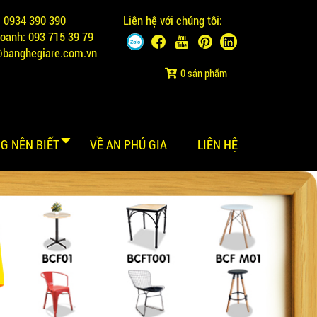
:
0934 390 390
Liên hệ với chúng tôi:
doanh:
093 715 39 79
@banghegiare.com.vn
0 sản phẩm
G NÊN BIẾT
VỀ AN PHÚ GIA
LIÊN HỆ