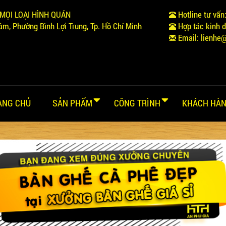
MỌI LOẠI HÌNH QUÁN
Hotline tư vấn
m, Phường Bình Lợi Trung, Tp. Hồ Chí Minh
Hợp tác kinh 
Email:
lienhe
ANG CHỦ
SẢN PHẨM
CÔNG TRÌNH
KHÁCH HÀN