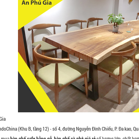
Gia
ndoChina (Khu B, tầng 12) - số 4, đường Nguyễn Đình Chiểu, P. Đa kao, Qu
m mua
bàn ghế cafe bằng gỗ
,
bàn ghế cà phê giá rẻ
số lượng lớn, chất lượ