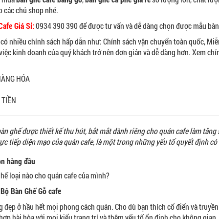
ho các chủ shop nhé.
afe Giá Sỉ:
0934 390 390 để được tư vấn và dễ dàng chọn được mẫu bàn
 có nhiều chính sách hấp dẫn như: Chính sách vận chuyển toàn quốc, Miễ
việc kinh doanh của quý khách trở nên đơn giản và dễ dàng hơn. Xem chín
HÀNG HÓA
 TIỀN
n ghế được thiết kế thu hút, bắt mắt dành riêng cho quán cafe làm tăng
ực tiếp diện mạo của quán cafe, là một trong những yếu tố quyết định có 
ọn hàng đầu
hế loại nào cho quán cafe của mình?
 Bộ Bàn Ghế Gỗ cafe
g đẹp ở hầu hết mọi phong cách quán. Cho dù bạn thích cổ điển và truyền
hợp hài hòa với mọi kiểu trang trí và thêm yếu tố ổn định cho không gian.