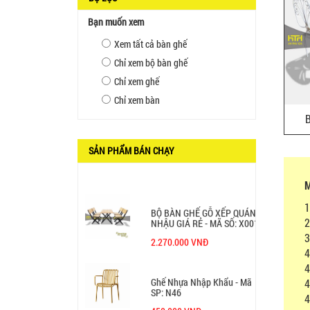
CAFE CHÂN GỖ GIÁ RẺ - MÃ
SỐ: M002
Bạn muốn xem
550.000 VNĐ
Xem tất cả bàn ghế
Chỉ xem bộ bàn ghế
GHẾ XẾP GẤP GIÁ RẺ - MÃ
Chỉ xem ghế
SỐ: X001
Chỉ xem bàn
380.000 VNĐ
B
BÀN CAFE BCF01 GIÁ RẺ -
SẢN PHẨM BÁN CHẠY
MÃ SỐ: BCF01
650.000 VNĐ
M
1
BỘ BÀN GHẾ GỖ XẾP QUÁN
2
NHẬU GIÁ RẺ - MÃ SỐ: X001
3
2.270.000 VNĐ
4
4
Ghế Nhựa Nhập Khẩu - Mã
4
SP: N46
4