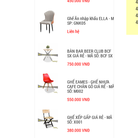
450.000 VNĐ
4
4
4
Ghế Ăn nhập khẩu ELLA - Mã
4
SP: GNK05
Liên hệ
BÀN BAR BEER CLUB BCF
SX GIÁ RẺ - MÃ SỐ: BCF SX
750.000 VNĐ
GHẾ EAMES - GHẾ NHỰA
CAFE CHÂN GỖ GIÁ RẺ - MÃ
SỐ: M002
550.000 VNĐ
GHẾ XẾP GẤP GIÁ RẺ - MÃ
SỐ: X001
380.000 VNĐ