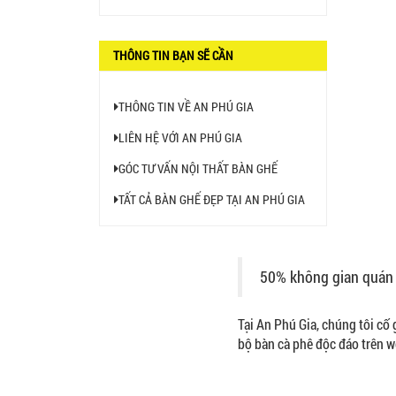
BÀN CAFE BCF01 GIÁ RẺ -
MÃ SỐ: BCF01
THÔNG TIN BẠN SẼ CẦN
650.000 VNĐ
THÔNG TIN VỀ AN PHÚ GIA
LIÊN HỆ VỚI AN PHÚ GIA
GÓC TƯ VẤN NỘI THẤT BÀN GHẾ
TẤT CẢ BÀN GHẾ ĐẸP TẠI AN PHÚ GIA
50% không gian quán 
Tại An Phú Gia, chúng tôi cố
bộ bàn cà phê độc đáo trên w