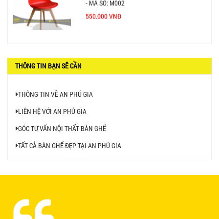
- MÃ SỐ: M002
550.000 VNĐ
GHẾ XẾP GẤP GIÁ RẺ - MÃ SỐ: X001
THÔNG TIN BẠN SẼ CẦN
380.000 VNĐ
THÔNG TIN VỀ AN PHÚ GIA
LIÊN HỆ VỚI AN PHÚ GIA
GÓC TƯ VẤN NỘI THẤT BÀN GHẾ
BÀN CAFE BCF01 GIÁ RẺ - MÃ SỐ: BCF01
650.000 VNĐ
TẤT CẢ BÀN GHẾ ĐẸP TẠI AN PHÚ GIA