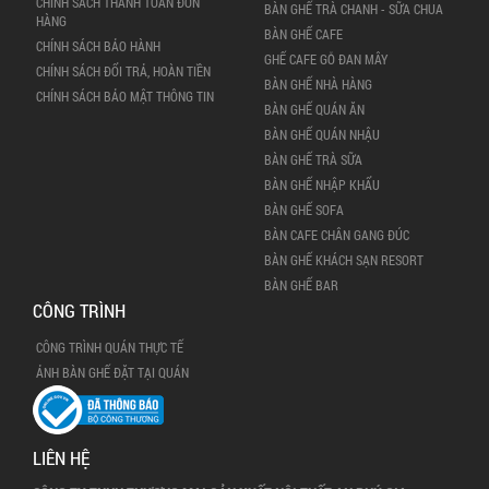
CHÍNH SÁCH THANH TOÁN ĐƠN
BÀN GHẾ TRÀ CHANH - SỮA CHUA
HÀNG
BÀN GHẾ CAFE
CHÍNH SÁCH BẢO HÀNH
GHẾ CAFE GỖ ĐAN MÂY
CHÍNH SÁCH ĐỔI TRẢ, HOÀN TIỀN
BÀN GHẾ NHÀ HÀNG
CHÍNH SÁCH BẢO MẬT THÔNG TIN
BÀN GHẾ QUÁN ĂN
BÀN GHẾ QUÁN NHẬU
BÀN GHẾ TRÀ SỮA
BÀN GHẾ NHẬP KHẨU
BÀN GHẾ SOFA
BÀN CAFE CHÂN GANG ĐÚC
BÀN GHẾ KHÁCH SẠN RESORT
BÀN GHẾ BAR
CÔNG TRÌNH
CÔNG TRÌNH QUÁN THỰC TẾ
ẢNH BÀN GHẾ ĐẶT TẠI QUÁN
LIÊN HỆ