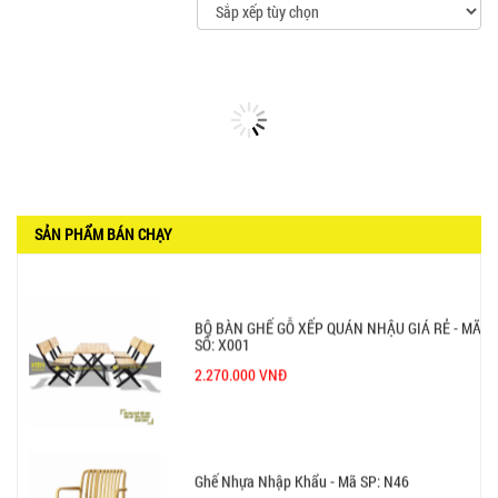
GHẾ XẾP GẤP GIÁ RẺ - MÃ SỐ: X001
380.000 VNĐ
BÀN CAFE BCF01 GIÁ RẺ - MÃ SỐ: BCF01
650.000 VNĐ
SẢN PHẨM BÁN CHẠY
BỘ BÀN GHẾ GỖ XẾP QUÁN NHẬU GIÁ RẺ - MÃ
SỐ: X001
2.270.000 VNĐ
Ghế Nhựa Nhập Khẩu - Mã SP: N46