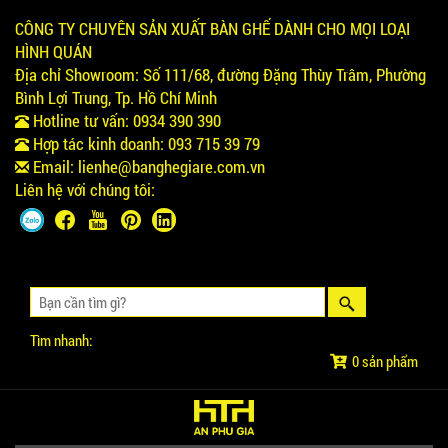
CÔNG TY CHUYÊN SẢN XUẤT BÀN GHẾ DÀNH CHO MỌI LOẠI
HÌNH QUÁN
Địa chỉ Showroom:
Số 111/68, đường Đặng Thùy Trâm, Phường
BÀN BAR BEER CLUB BCF SX GIÁ RẺ - MÃ SỐ:
BCF SX
Bình Lợi Trung, Tp. Hồ Chí Minh
750.000 VNĐ
Hotline tư vấn:
0934 390 390
Hợp tác kinh doanh:
093 715 39 79
Email:
lienhe@banghegiare.com.vn
Liên hệ với chúng tôi:
GHẾ EAMES - GHẾ NHỰA CAFE CHÂN GỖ GIÁ RẺ
- MÃ SỐ: M002
550.000 VNĐ
Tìm nhanh:
GHẾ XẾP GẤP GIÁ RẺ - MÃ SỐ: X001
0 sản phẩm
380.000 VNĐ