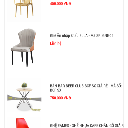
450.000 VNĐ
Ghế Ăn nhập khẩu ELLA - Mã SP: GNK05
Liên hệ
BÀN BAR BEER CLUB BCF SX GIÁ RẺ - MÃ SỐ:
BCF SX
750.000 VNĐ
GHẾ EAMES - GHẾ NHỰA CAFE CHÂN GỖ GIÁ RẺ