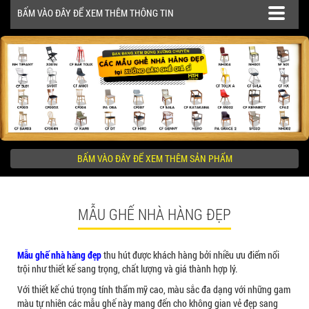
BẤM VÀO ĐÂY ĐỂ XEM THÊM THÔNG TIN
BÀN CAFE BCF01 GIÁ RẺ - MÃ SỐ: BCF01
650.000 VNĐ
SẢN PHẨM
CÔNG TRÌNH
BỘ BÀN GHẾ GỖ XẾP QUÁN NHẬU GIÁ RẺ - MÃ
SỐ: X001
2.270.000 VNĐ
BẤM VÀO ĐÂY ĐỂ XEM THÊM SẢN PHẨM
KHÁCH HÀNG NÊN BIẾT
MẪU GHẾ NHÀ HÀNG ĐẸP
Ghế Nhựa Nhập Khẩu - Mã SP: N46
450.000 VNĐ
Mẫu ghế nhà hàng đẹp
thu hút được khách hàng bởi nhiều ưu điểm nổi
trội như thiết kế sang trọng, chất lượng và giá thành hợp lý.
Với thiết kế chú trọng tính thẩm mỹ cao, màu sắc đa dạng với những gam
màu tự nhiên các mẫu ghế này mang đến cho không gian vẻ đẹp sang