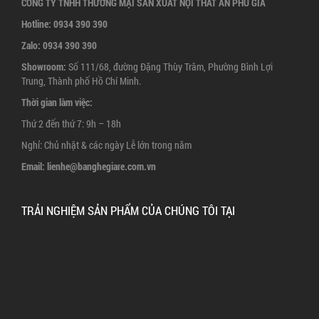
CÔNG TY TNHH THƯƠNG MẠI SẢN XUẤT NỘI THẤT AN PHÚ GIA
Hotline:
0934 390 390
Zalo:
0934 390 390
Showroom:
Số 111/68, đường Đặng Thùy Trâm, Phường Bình Lợi
Trung, Thành phố Hồ Chí Minh.
Thời gian làm việc:
Thứ 2 đến thứ 7: 9h – 18h
Nghỉ: Chủ nhật & các ngày Lễ lớn trong năm
Email:
lienhe@banghegiare.com.vn
TRẢI NGHIỆM SẢN PHẨM CỦA CHÚNG TÔI TẠI