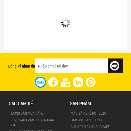
Bật mí 3 cách chọn bàn ghế quán ăn
Mẫu bàn ghế quán ăn giá rẻ và chất
nhanh tạo ấn tượng với khách hàng
lượng
Đăng ký nhận tin
CÁC CAM KẾT
SẢN PHẨM
HƯỚNG DẪN MUA HÀNG
MẪU BÀN GHẾ HOT 2025
CHÍNH SÁCH VẬN CHUYỂN HÀNG
BÀN GHẾ VĂN PHÒNG
HÓA
CHÂN BÀN GANG ĐÚC CAFE