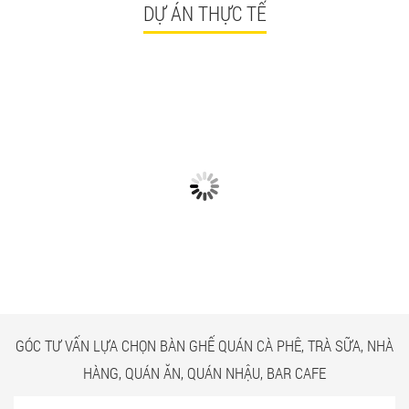
DỰ ÁN THỰC TẾ
CÓ GÌ Ở CÁC CÔNG TRÌNH
NGẮM NHÌN BÀN GHẾ
BÀN GHẾ TRÀ SỮA GIÁ RẺ
QUÁN ĂN TPHCM GIÁ RẺ
HCM QUẬN TÂN BÌNH
TẠI CÔNG TRÌNH QUẬN
TÂN BÌNH
GÓC TƯ VẤN LỰA CHỌN BÀN GHẾ QUÁN CÀ PHÊ, TRÀ SỮA, NHÀ
HÀNG, QUÁN ĂN, QUÁN NHẬU, BAR CAFE