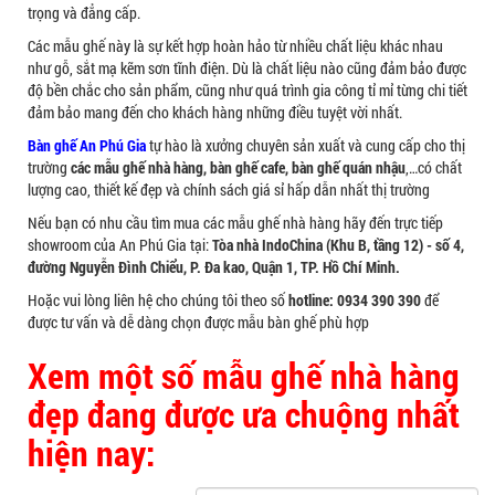
trọng và đẳng cấp.
Ghế Ăn nhập khẩu ELLA - Mã SP: GNK05
Liên hệ
Các mẫu ghế này là sự kết hợp hoàn hảo từ nhiều chất liệu khác nhau
như gỗ, sắt mạ kẽm sơn tĩnh điện. Dù là chất liệu nào cũng đảm bảo được
độ bền chắc cho sản phẩm, cũng như quá trình gia công tỉ mỉ từng chi tiết
đảm bảo mang đến cho khách hàng những điều tuyệt vời nhất.
Bàn ghế An Phú Gia
tự hào là xưởng chuyên sản xuất và cung cấp cho thị
trường
các mẫu ghế nhà hàng, bàn ghế cafe, bàn ghế quán nhậu
,…có chất
lượng cao, thiết kế đẹp và chính sách giá sỉ hấp dẫn nhất thị trường
BÀN BAR BEER CLUB BCF SX GIÁ RẺ - MÃ SỐ:
Nếu bạn có nhu cầu tìm mua các mẫu ghế nhà hàng hãy đến trực tiếp
BCF SX
showroom của An Phú Gia tại:
Tòa nhà IndoChina (Khu B, tầng 12) - số 4,
750.000 VNĐ
đường Nguyễn Đình Chiểu, P. Đa kao, Quận 1, TP. Hồ Chí Minh.
Hoặc vui lòng liên hệ cho chúng tôi theo số
hotline: 0934 390 390
để
được tư vấn và dễ dàng chọn được mẫu bàn ghế phù hợp
GHẾ EAMES - GHẾ NHỰA CAFE CHÂN GỖ GIÁ RẺ
Xem một số mẫu ghế nhà hàng
- MÃ SỐ: M002
đẹp đang được ưa chuộng nhất
550.000 VNĐ
hiện nay: