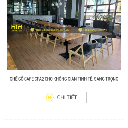
GHẾ EAMES - GHẾ NHỰA CAFE CHÂN GỖ GIÁ RẺ
- MÃ SỐ: M002
550.000 VNĐ
GHẾ XẾP GẤP GIÁ RẺ - MÃ SỐ: X001
380.000 VNĐ
GHẾ GỖ CAFE CFA2 CHO KHÔNG GIAN TINH TẾ, SANG TRỌNG
BÀN CAFE BCF01 GIÁ RẺ - MÃ SỐ: BCF01
650.000 VNĐ
BỘ BÀN GHẾ GỖ XẾP QUÁN NHẬU GIÁ RẺ - MÃ
SỐ: X001