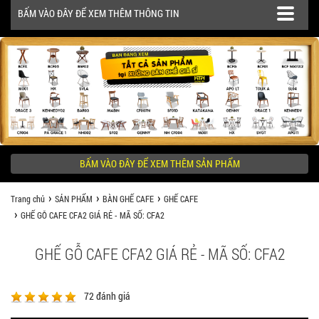
BẤM VÀO ĐÂY ĐỂ XEM THÊM THÔNG TIN
SẢN PHẨM
CÔNG TRÌNH
BẤM VÀO ĐÂY ĐỂ XEM THÊM SẢN PHẨM
KHÁCH HÀNG NÊN BIẾT
Trang chủ
SẢN PHẨM
BÀN GHẾ CAFE
GHẾ CAFE
GHẾ GỖ CAFE CFA2 GIÁ RẺ - MÃ SỐ: CFA2
GHẾ GỖ CAFE CFA2 GIÁ RẺ - MÃ SỐ: CFA2
72
đánh giá