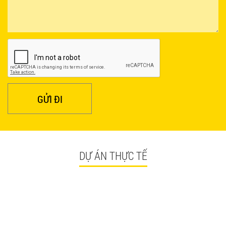
BÀN CAFE BCF01 GIÁ RẺ - MÃ SỐ: BCF01
650.000 VNĐ
GỬI ĐI
DỰ ÁN THỰC TẾ