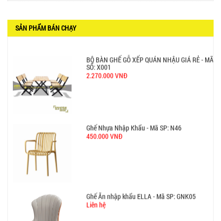
2.270.000 VNĐ
SẢN PHẨM BÁN CHẠY
Ghế Nhựa Nhập Khẩu - Mã SP: N46
450.000 VNĐ
Ghế Ăn nhập khẩu ELLA - Mã SP: GNK05
Liên hệ
BÀN BAR BEER CLUB BCF SX GIÁ RẺ - MÃ SỐ: