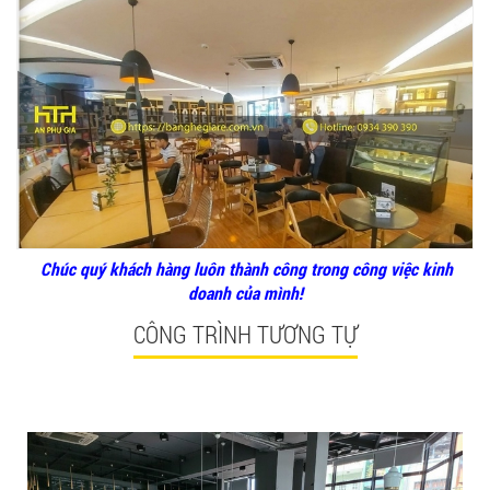
Ghế Ăn nhập khẩu ELLA - Mã SP: GNK05
Liên hệ
Chúc quý khách hàng luôn thành công trong công việc kinh
doanh của mình!
CÔNG TRÌNH TƯƠNG TỰ
BÀN BAR BEER CLUB BCF SX GIÁ RẺ - MÃ SỐ:
BCF SX
750.000 VNĐ