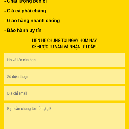
- Chất lượng bền bỉ
- Giá cả phải chăng
- Giao hàng nhanh chóng
BÀN BAR BEER CLUB BCF SX GIÁ RẺ - MÃ SỐ:
- Bảo hành uy tín
BCF SX
750.000 VNĐ
LIÊN HỆ CHÚNG TÔI NGAY HÔM NAY
ĐỂ ĐƯỢC TƯ VẤN VÀ NHẬN ƯU ĐÃI!!!
GHẾ EAMES - GHẾ NHỰA CAFE CHÂN GỖ GIÁ RẺ
- MÃ SỐ: M002
550.000 VNĐ
GHẾ XẾP GẤP GIÁ RẺ - MÃ SỐ: X001
380.000 VNĐ