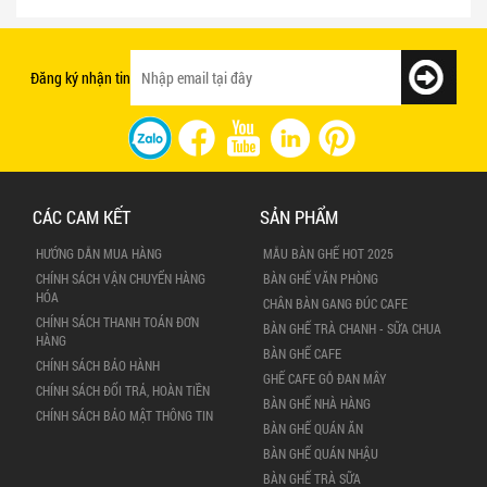
nhanh tạo ấn tượng với khách hàng
lượng
Đăng ký nhận tin
CÁC CAM KẾT
SẢN PHẨM
HƯỚNG DẪN MUA HÀNG
MẪU BÀN GHẾ HOT 2025
CHÍNH SÁCH VẬN CHUYỂN HÀNG
BÀN GHẾ VĂN PHÒNG
HÓA
CHÂN BÀN GANG ĐÚC CAFE
CHÍNH SÁCH THANH TOÁN ĐƠN
BÀN GHẾ TRÀ CHANH - SỮA CHUA
HÀNG
BÀN GHẾ CAFE
CHÍNH SÁCH BẢO HÀNH
GHẾ CAFE GỖ ĐAN MÂY
CHÍNH SÁCH ĐỔI TRẢ, HOÀN TIỀN
BÀN GHẾ NHÀ HÀNG
CHÍNH SÁCH BẢO MẬT THÔNG TIN
BÀN GHẾ QUÁN ĂN
BÀN GHẾ QUÁN NHẬU
BÀN GHẾ TRÀ SỮA