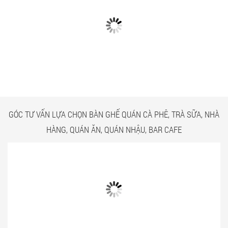
CÓ GÌ Ở CÁC CÔNG TRÌNH
NGẮM NHÌN BÀN GHẾ
BÀN GHẾ TRÀ SỮA GIÁ RẺ
QUÁN ĂN TPHCM GIÁ RẺ
HCM QUẬN TÂN BÌNH
TẠI CÔNG TRÌNH QUẬN
TÂN BÌNH
GÓC TƯ VẤN LỰA CHỌN BÀN GHẾ QUÁN CÀ PHÊ, TRÀ SỮA, NHÀ
HÀNG, QUÁN ĂN, QUÁN NHẬU, BAR CAFE
Bật mí 3 cách chọn bàn ghế quán ăn
Mẫu bàn ghế quán ăn giá rẻ và chất