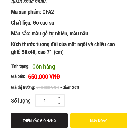
quán khác nhau.
Mã sản phẩm: CFA2
Chất liệu: Gỗ cao su
Màu sắc: màu gỗ tự nhiên, màu nâu
Kích thước tương đối của mặt ngồi và chiều cao
ghế: 50x40, cao 71 (cm)
Còn hàng
Tình trạng:
650.000 VNĐ
Giá bán:
Giá thị trường:
780.000 VNĐ
- Giảm 20%
Số lượng
THÊM VÀO GIỎ HÀNG
MUA NGAY