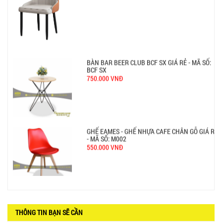
BCF SX
750.000 VNĐ
GHẾ EAMES - GHẾ NHỰA CAFE CHÂN GỖ GIÁ RẺ
- MÃ SỐ: M002
550.000 VNĐ
GHẾ XẾP GẤP GIÁ RẺ - MÃ SỐ: X001
380.000 VNĐ
BÀN CAFE BCF01 GIÁ RẺ - MÃ SỐ: BCF01
650.000 VNĐ
THÔNG TIN BẠN SẼ CẦN