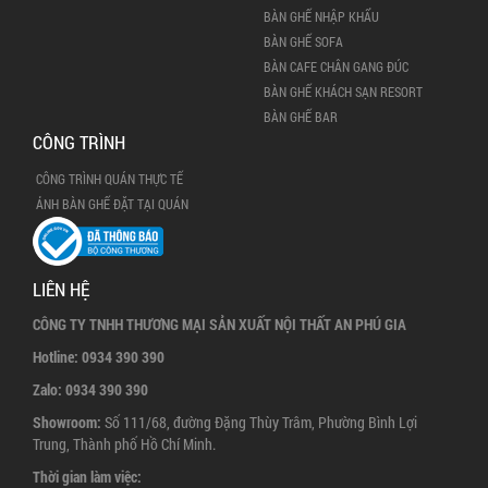
BÀN GHẾ NHẬP KHẨU
BÀN GHẾ SOFA
BÀN CAFE CHÂN GANG ĐÚC
BÀN GHẾ KHÁCH SẠN RESORT
BÀN GHẾ BAR
CÔNG TRÌNH
CÔNG TRÌNH QUÁN THỰC TẾ
ẢNH BÀN GHẾ ĐẶT TẠI QUÁN
LIÊN HỆ
CÔNG TY TNHH THƯƠNG MẠI SẢN XUẤT NỘI THẤT AN PHÚ GIA
Hotline:
0934 390 390
Zalo:
0934 390 390
Showroom:
Số 111/68, đường Đặng Thùy Trâm, Phường Bình Lợi
Trung, Thành phố Hồ Chí Minh.
Thời gian làm việc: