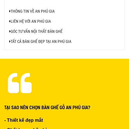
THÔNG TIN VỀ AN PHÚ GIA
LIÊN HỆ VỚI AN PHÚ GIA
BỘ BÀN GHẾ GỖ XẾP QUÁN NHẬU GIÁ RẺ - MÃ
GÓC TƯ VẤN NỘI THẤT BÀN GHẾ
SỐ: X001
2.270.000 VNĐ
TẤT CẢ BÀN GHẾ ĐẸP TẠI AN PHÚ GIA
Ghế Nhựa Nhập Khẩu - Mã SP: N46
450.000 VNĐ
Ghế Ăn nhập khẩu ELLA - Mã SP: GNK05
TẠI SAO NÊN CHỌN BÀN GHẾ GỖ AN PHÚ GIA?
Liên hệ
- Thiết kế đẹp mắt