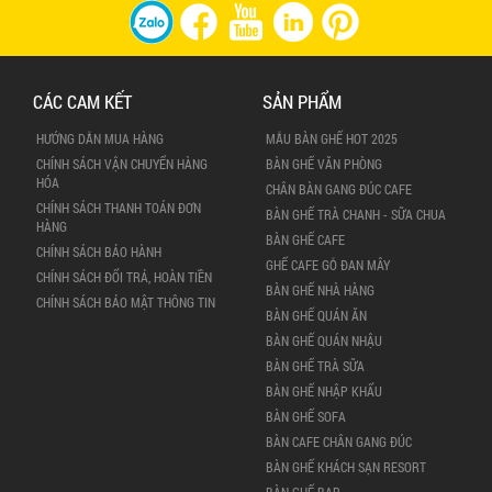
CÁC CAM KẾT
SẢN PHẨM
HƯỚNG DẪN MUA HÀNG
MẪU BÀN GHẾ HOT 2025
CHÍNH SÁCH VẬN CHUYỂN HÀNG
BÀN GHẾ VĂN PHÒNG
HÓA
CHÂN BÀN GANG ĐÚC CAFE
CHÍNH SÁCH THANH TOÁN ĐƠN
BÀN GHẾ TRÀ CHANH - SỮA CHUA
HÀNG
BÀN GHẾ CAFE
CHÍNH SÁCH BẢO HÀNH
GHẾ CAFE GỖ ĐAN MÂY
CHÍNH SÁCH ĐỔI TRẢ, HOÀN TIỀN
BÀN GHẾ NHÀ HÀNG
CHÍNH SÁCH BẢO MẬT THÔNG TIN
BÀN GHẾ QUÁN ĂN
BÀN GHẾ QUÁN NHẬU
BÀN GHẾ TRÀ SỮA
BÀN GHẾ NHẬP KHẨU
BÀN GHẾ SOFA
BÀN CAFE CHÂN GANG ĐÚC
BÀN GHẾ KHÁCH SẠN RESORT