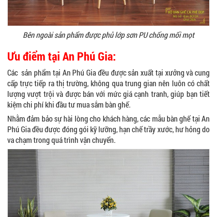
Bên ngoài sản phẩm được phủ lớp sơn PU chống mối mọt
GHẾ XẾP GẤP GIÁ RẺ - MÃ SỐ: X001
380.000 VNĐ
Ưu điểm tại An Phú Gia:
Các sản phẩm tại An Phú Gia đều được sản xuất tại xưởng và cung
cấp trực tiếp ra thị trường, không qua trung gian nên luôn có chất
lượng vượt trội và được bán với mức giá cạnh tranh, giúp bạn tiết
BÀN CAFE BCF01 GIÁ RẺ - MÃ SỐ: BCF01
kiệm chi phí khi đầu tư mua sắm bàn ghế.
650.000 VNĐ
Nhằm đảm bảo sự hài lòng cho khách hàng, các mẫu bàn ghế tại An
Phú Gia đều được đóng gói kỹ lưỡng, hạn chế trầy xước, hư hỏng do
va chạm trong quá trình vận chuyển.
BỘ BÀN GHẾ GỖ XẾP QUÁN NHẬU GIÁ RẺ - MÃ
SỐ: X001
2.270.000 VNĐ