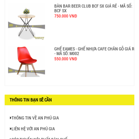
BÀN BAR BEER CLUB BCF SX GIÁ RẺ - MÃ SỐ:
BCF SX
750.000 VNĐ
GHẾ EAMES - GHẾ NHỰA CAFE CHÂN GỖ GIÁ RẺ
- MÃ SỐ: M002
550.000 VNĐ
GHẾ XẾP GẤP GIÁ RẺ - MÃ SỐ: X001
380.000 VNĐ
THÔNG TIN BẠN SẼ CẦN
THÔNG TIN VỀ AN PHÚ GIA
LIÊN HỆ VỚI AN PHÚ GIA
BÀN CAFE BCF01 GIÁ RẺ - MÃ SỐ: BCF01