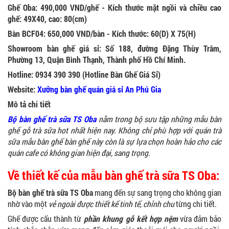
Ghế Oba: 490,000 VND/ghế - Kích thước mặt ngồi và chiều cao
ghế: 49X40, cao: 80(cm)
Bàn BCF04: 650,000 VND/bàn - Kích thước: 60(D) X 75(H)
Showroom bàn ghế giá sỉ: Số 188, đường Đặng Thùy Trâm,
Phường 13, Quận Bình Thạnh, Thành phố Hồ Chí Minh.
Hotline: 0934 390 390 (Hotline Bàn Ghế Giá Sỉ)
Website:
Xưởng bàn ghế quán giá sỉ An Phú Gia
Mô tả chi tiết
Bộ bàn ghế trà sữa TS Oba
nằm trong bộ sưu tập những mẫu bàn
ghế gỗ trà sữa hot nhất hiện nay. Không chỉ phù hợp với quán trà
sữa mẫu bàn ghế bàn ghế này còn là sự lựa chọn hoàn hảo cho các
quán cafe có không gian hiện đại, sang trọng.
Về thiết kế của mẫu bàn ghế trà sữa TS Oba:
Bộ bàn ghế trà sữa TS Oba
mang đến sự sang trọng cho không gian
nhờ vào một
vẻ ngoài được thiết kế tinh tế
,
chỉnh chu
từng chi tiết.
Ghế được cấu thành từ
phần khung gỗ kết hợp nệm
vừa đảm bảo