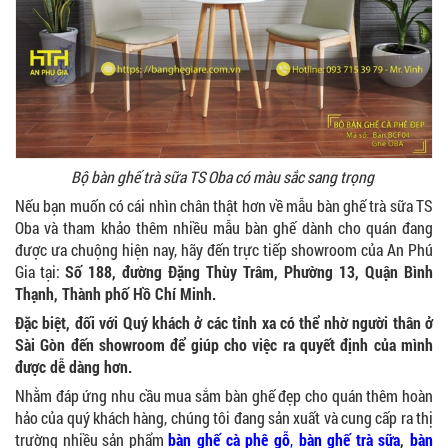
Ghế Nhựa Nhập Khẩu - Mã SP: N46
450.000 VNĐ
Bộ bàn ghế trà sữa TS Oba có màu sắc sang trọng
Ghế Ăn nhập khẩu ELLA - Mã SP: GNK05
Liên hệ
Nếu bạn muốn có cái nhìn chân thật hơn về mẫu bàn ghế trà sữa TS
Oba và tham khảo thêm nhiều mẫu bàn ghế dành cho quán đang
được ưa chuộng hiện nay, hãy đến trực tiếp showroom của An Phú
Gia tại:
Số 188, đường Đặng Thùy Trâm, Phường 13, Quận Bình
Thạnh, Thành phố Hồ Chí Minh.
Đặc biệt, đối với Quý khách ở các tỉnh xa có thể nhờ người thân ở
Sài Gòn đến showroom để giúp cho việc ra quyết định của mình
BÀN BAR BEER CLUB BCF SX GIÁ RẺ - MÃ SỐ:
được dễ dàng hơn.
BCF SX
750.000 VNĐ
Nhằm đáp ứng nhu cầu mua sắm bàn ghế đẹp cho quán thêm hoàn
hảo của quý khách hàng, chúng tôi đang sản xuất và cung cấp ra thị
trường nhiều sản phẩm
bàn ghế cà phê gỗ
,
bàn ghế trà sữa
,
bàn