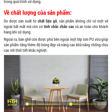
trong quá trình sử dụng.
Về chất lượng của sản phẩm:
Ghế Ăn nhập khẩu ELLA - Mã SP: GNK05
Do được sản xuất từ
chất liệu gỗ
, sản phẩm không chỉ có một vẻ
Liên hệ
ngoài bắt mắt mà còn có
tính chắc chắn cao
và an toàn cho khách
hàng khi sử dụng.
Ngoài ra, bàn ghế còn được phủ bên ngoài một lớp sơn PU vừa giúp
sản phẩm tăng thêm độ bóng đẹp và nâng cao khả năng chống chịu
cao với thời tiết khắc nghiệt.
BÀN BAR BEER CLUB BCF SX GIÁ RẺ - MÃ SỐ:
BCF SX
750.000 VNĐ
GHẾ EAMES - GHẾ NHỰA CAFE CHÂN GỖ GIÁ RẺ
- MÃ SỐ: M002
550.000 VNĐ