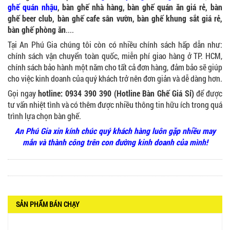
ghế quán nhậu
, bàn ghế nhà hàng, bàn ghế quán ăn giá rẻ, bàn
ghế beer club, bàn ghế cafe sân vườn, bàn ghế khung sắt giá rẻ,
GHẾ EAMES - GHẾ NHỰA CAFE CHÂN GỖ GIÁ RẺ
bàn ghế phòng ăn
....
- MÃ SỐ: M002
550.000 VNĐ
Tại An Phú Gia chúng tôi còn có nhiều chính sách hấp dẫn như:
chính sách vận chuyển toàn quốc, miễn phí giao hàng ở TP. HCM,
chính sách bảo hành một năm cho tất cả đơn hàng, đảm bảo sẽ giúp
cho việc kinh doanh của quý khách trở nên đơn giản và dễ dàng hơn.
Gọi ngay
hotline: 0934 390 390 (Hotline Bàn Ghế Giá Sỉ)
để được
GHẾ XẾP GẤP GIÁ RẺ - MÃ SỐ: X001
380.000 VNĐ
tư vấn nhiệt tình và có thêm được nhiều thông tin hữu ích trong quá
trình lựa chọn bàn ghế.
An Phú Gia xin kính chúc quý khách hàng luôn gặp nhiều may
mắn và thành công trên con đường kinh doanh của mình!
BÀN CAFE BCF01 GIÁ RẺ - MÃ SỐ: BCF01
650.000 VNĐ
SẢN PHẨM BÁN CHẠY