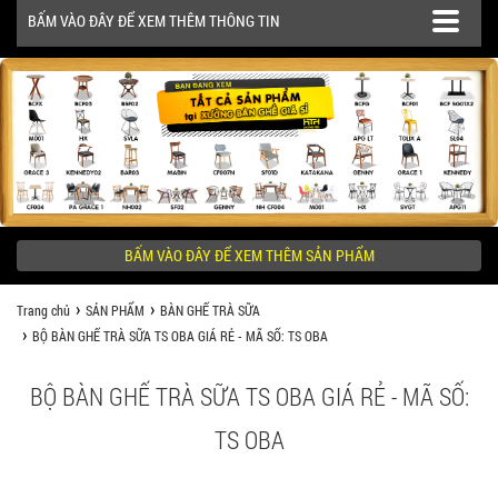
BẤM VÀO ĐÂY ĐỂ XEM THÊM THÔNG TIN
SẢN PHẨM
CÔNG TRÌNH
BẤM VÀO ĐÂY ĐỂ XEM THÊM SẢN PHẨM
KHÁCH HÀNG NÊN BIẾT
Trang chủ
SẢN PHẨM
BÀN GHẾ TRÀ SỮA
BỘ BÀN GHẾ TRÀ SỮA TS OBA GIÁ RẺ - MÃ SỐ: TS OBA
BỘ BÀN GHẾ TRÀ SỮA TS OBA GIÁ RẺ - MÃ SỐ:
TS OBA