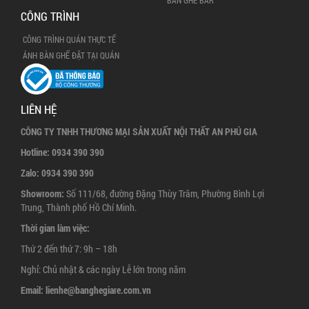
BÀN GHẾ BAR
CÔNG TRÌNH
CÔNG TRÌNH QUÁN THỰC TẾ
ẢNH BÀN GHẾ ĐẶT TẠI QUÁN
LIÊN HỆ
CÔNG TY TNHH THƯƠNG MẠI SẢN XUẤT NỘI THẤT AN PHÚ GIA
Hotline:
0934 390 390
Zalo:
0934 390 390
Showroom:
Số 111/68, đường Đặng Thùy Trâm, Phường Bình Lợi
Trung, Thành phố Hồ Chí Minh.
Thời gian làm việc:
Thứ 2 đến thứ 7: 9h – 18h
Nghỉ: Chủ nhật & các ngày Lễ lớn trong năm
Email:
lienhe@banghegiare.com.vn