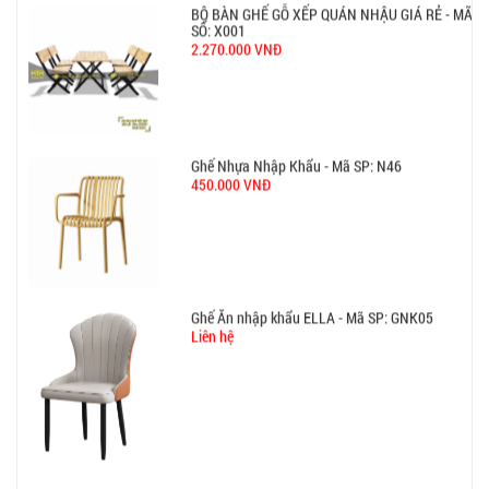
BỘ BÀN GHẾ GỖ XẾP QUÁN NHẬU GIÁ RẺ - MÃ
SỐ: X001
2.270.000 VNĐ
Ghế Nhựa Nhập Khẩu - Mã SP: N46
450.000 VNĐ
Ghế Ăn nhập khẩu ELLA - Mã SP: GNK05
Liên hệ