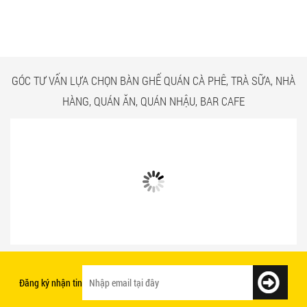
BÀN GHẾ TRÀ SỮA GIÁ RẺ
QUÁN ĂN TPHCM GIÁ RẺ
HCM QUẬN TÂN BÌNH
TẠI CÔNG TRÌNH QUẬN
TÂN BÌNH
GÓC TƯ VẤN LỰA CHỌN BÀN GHẾ QUÁN CÀ PHÊ, TRÀ SỮA, NHÀ
HÀNG, QUÁN ĂN, QUÁN NHẬU, BAR CAFE
Bật mí 3 cách chọn bàn ghế quán ăn
Mẫu bàn ghế quán ăn giá rẻ và chất
nhanh tạo ấn tượng với khách hàng
lượng
Đăng ký nhận tin