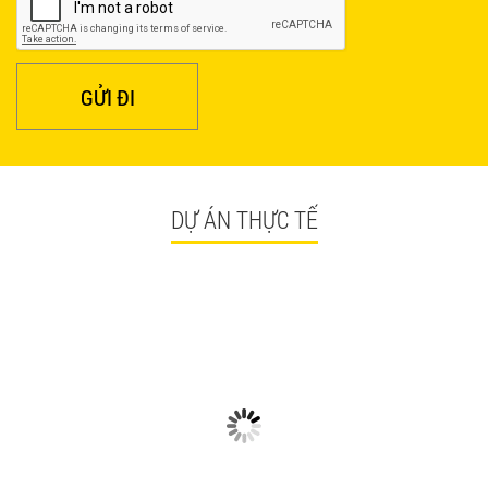
GỬI ĐI
DỰ ÁN THỰC TẾ
CÓ GÌ Ở CÁC CÔNG TRÌNH
NGẮM NHÌN BÀN GHẾ