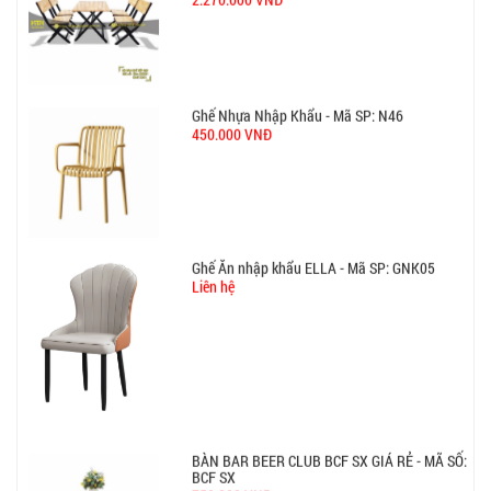
Ghế Ăn nhập khẩu ELLA - Mã SP: GNK05
Liên hệ
BÀN BAR BEER CLUB BCF SX GIÁ RẺ - MÃ SỐ:
BCF SX
750.000 VNĐ
GHẾ EAMES - GHẾ NHỰA CAFE CHÂN GỖ GIÁ RẺ
- MÃ SỐ: M002