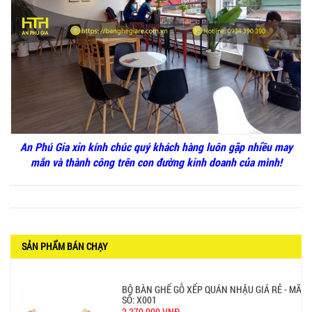
GHẾ XẾP GẤP GIÁ RẺ - MÃ SỐ: X001
380.000 VNĐ
BÀN CAFE BCF01 GIÁ RẺ - MÃ SỐ: BCF01
650.000 VNĐ
An Phú Gia xin kính chúc quý khách hàng luôn gặp nhiều may
mắn và thành công trên con đường kinh doanh của mình!
BỘ BÀN GHẾ GỖ XẾP QUÁN NHẬU GIÁ RẺ - MÃ
SỐ: X001
2.270.000 VNĐ
SẢN PHẨM BÁN CHẠY
Ghế Nhựa Nhập Khẩu - Mã SP: N46
450.000 VNĐ