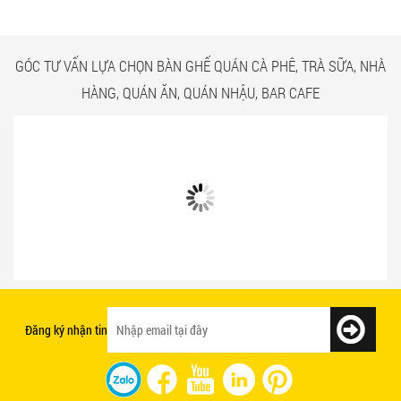
GÓC TƯ VẤN LỰA CHỌN BÀN GHẾ QUÁN CÀ PHÊ, TRÀ SỮA, NHÀ
HÀNG, QUÁN ĂN, QUÁN NHẬU, BAR CAFE
Bật mí 3 cách chọn bàn ghế quán ăn
Mẫu bàn ghế quán ăn giá rẻ và chất
nhanh tạo ấn tượng với khách hàng
lượng
Đăng ký nhận tin