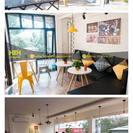
Liên hệ
BÀN BAR BEER CLUB BCF SX GIÁ RẺ - MÃ SỐ:
BCF SX
750.000 VNĐ
GHẾ EAMES - GHẾ NHỰA CAFE CHÂN GỖ GIÁ RẺ
- MÃ SỐ: M002
550.000 VNĐ