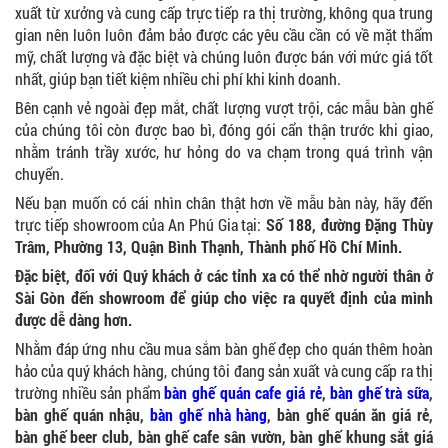
xuất từ xưởng và cung cấp trực tiếp ra thị trường, không qua trung
gian nên luôn luôn đảm bảo được các yêu cầu cần có về mặt thẩm
mỹ, chất lượng và đặc biệt và chúng luôn được bán với mức giá tốt
nhất, giúp bạn tiết kiệm nhiều chi phí khi kinh doanh.
Bên cạnh vẻ ngoài đẹp mắt, chất lượng vượt trội, các mẫu bàn ghế
của chúng tôi còn được bao bì, đóng gói cẩn thận trước khi giao,
nhằm tránh trầy xước, hư hỏng do va chạm trong quá trình vận
chuyển.
Nếu bạn muốn có cái nhìn chân thật hơn về mẫu bàn này, hãy đến
trực tiếp showroom của An Phú Gia tại:
Số 188, đường Đặng Thùy
Trâm, Phường 13, Quận Bình Thạnh, Thành phố Hồ Chí Minh.
Đặc biệt, đối với Quý khách ở các tỉnh xa có thể nhờ người thân ở
Sài Gòn đến showroom để giúp cho việc ra quyết định của mình
được dễ dàng hơn.
Nhằm đáp ứng nhu cầu mua sắm bàn ghế đẹp cho quán thêm hoàn
hảo của quý khách hàng, chúng tôi đang sản xuất và cung cấp ra thị
trường nhiều sản phẩm
bàn ghế quán cafe giá rẻ
,
bàn ghế trà sữa
,
bàn ghế quán nhậu,
bàn ghế nhà hàng
, bàn ghế quán ăn giá rẻ,
bàn ghế beer club, bàn ghế cafe sân vườn, bàn ghế khung sắt giá