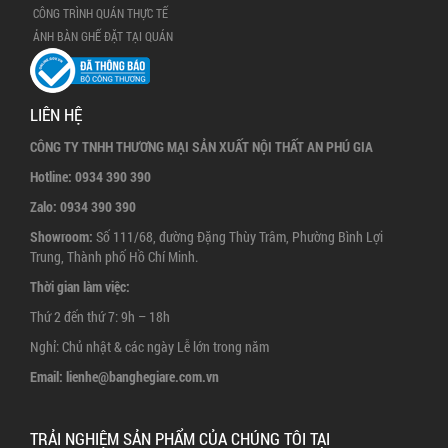
CÔNG TRÌNH QUÁN THỰC TẾ
ẢNH BÀN GHẾ ĐẶT TẠI QUÁN
LIÊN HỆ
CÔNG TY TNHH THƯƠNG MẠI SẢN XUẤT NỘI THẤT AN PHÚ GIA
Hotline:
0934 390 390
Zalo:
0934 390 390
Showroom:
Số 111/68, đường Đặng Thùy Trâm, Phường Bình Lợi
Trung, Thành phố Hồ Chí Minh.
Thời gian làm việc:
Thứ 2 đến thứ 7: 9h – 18h
Nghỉ: Chủ nhật & các ngày Lễ lớn trong năm
Email:
lienhe@banghegiare.com.vn
TRẢI NGHIỆM SẢN PHẨM CỦA CHÚNG TÔI TẠI