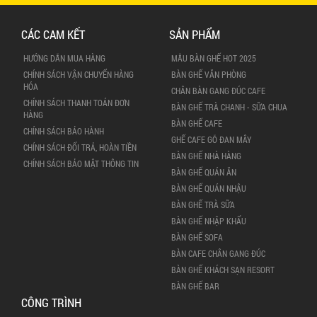
CÁC CAM KẾT
SẢN PHẨM
HƯỚNG DẪN MUA HÀNG
MẪU BÀN GHẾ HOT 2025
CHÍNH SÁCH VẬN CHUYỂN HÀNG
BÀN GHẾ VĂN PHÒNG
HÓA
CHÂN BÀN GANG ĐÚC CAFE
CHÍNH SÁCH THANH TOÁN ĐƠN
BÀN GHẾ TRÀ CHANH - SỮA CHUA
HÀNG
BÀN GHẾ CAFE
CHÍNH SÁCH BẢO HÀNH
GHẾ CAFE GỖ ĐAN MÂY
CHÍNH SÁCH ĐỔI TRẢ, HOÀN TIỀN
BÀN GHẾ NHÀ HÀNG
CHÍNH SÁCH BẢO MẬT THÔNG TIN
BÀN GHẾ QUÁN ĂN
BÀN GHẾ QUÁN NHẬU
BÀN GHẾ TRÀ SỮA
BÀN GHẾ NHẬP KHẨU
BÀN GHẾ SOFA
BÀN CAFE CHÂN GANG ĐÚC
BÀN GHẾ KHÁCH SẠN RESORT
BÀN GHẾ BAR
CÔNG TRÌNH