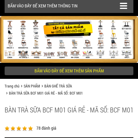
BẤM VÀO ĐÂY ĐỂ XEM THÊM THÔNG TIN
SẢN PHẨM
CÔNG TRÌNH
BẤM VÀO ĐÂY ĐỂ XEM THÊM SẢN PHẨM
KHÁCH HÀNG NÊN BIẾT
Trang chủ
SẢN PHẨM
BÀN GHẾ TRÀ SỮA
BÀN TRÀ SỮA BCF M01 GIÁ RẺ - MÃ SỐ: BCF M01
BÀN TRÀ SỮA BCF M01 GIÁ RẺ - MÃ SỐ: BCF M01
78
đánh giá