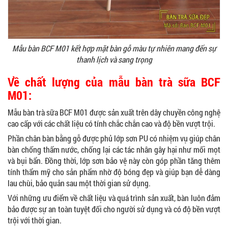
Mẫu bàn BCF M01 kết hợp mặt bàn gỗ màu tự nhiên mang đến sự
thanh lịch và sang trọng
Về chất lượng của mẫu bàn trà sữa BCF
M01:
Mẫu bàn trà sữa BCF M01 được sản xuất trên dây chuyền công nghệ
cao cấp với các chất liệu có tính chắc chắn cao và độ bền vượt trội.
Phần chân bàn bằng gỗ được phủ lớp sơn PU có nhiệm vụ giúp chân
bàn chống thấm nước, chống lại các tác nhân gây hại như mối mọt
và bụi bẩn. Đồng thời, lớp sơn bảo vệ này còn góp phần tăng thêm
tính thẩm mỹ cho sản phẩm nhờ độ bóng đẹp và giúp bạn dễ dàng
lau chùi, bảo quản sau một thời gian sử dụng.
Với những ưu điểm về chất liệu và quá trình sản xuất, bàn luôn đảm
bảo được sự an toàn tuyệt đối cho người sử dụng và có độ bền vượt
trội với thời gian.