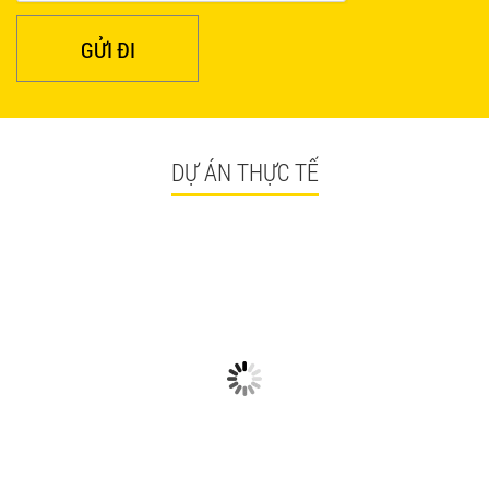
GỬI ĐI
DỰ ÁN THỰC TẾ
CÓ GÌ Ở CÁC CÔNG TRÌNH
NGẮM NHÌN BÀN GHẾ
BÀN GHẾ TRÀ SỮA GIÁ RẺ
QUÁN ĂN TPHCM GIÁ RẺ
HCM QUẬN TÂN BÌNH
TẠI CÔNG TRÌNH QUẬN
TÂN BÌNH