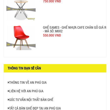
550.000 VNĐ
GHẾ XẾP GẤP GIÁ RẺ - MÃ SỐ: X001
380.000 VNĐ
BÀN CAFE BCF01 GIÁ RẺ - MÃ SỐ: BCF01
650.000 VNĐ
THÔNG TIN BẠN SẼ CẦN
THÔNG TIN VỀ AN PHÚ GIA
LIÊN HỆ VỚI AN PHÚ GIA
BỘ BÀN GHẾ GỖ XẾP QUÁN NHẬU GIÁ RẺ - MÃ
GÓC TƯ VẤN NỘI THẤT BÀN GHẾ
SỐ: X001
2.270.000 VNĐ
TẤT CẢ BÀN GHẾ ĐẸP TẠI AN PHÚ GIA