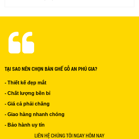
Ghế Nhựa Nhập Khẩu - Mã SP: N46
450.000 VNĐ
Ghế Ăn nhập khẩu ELLA - Mã SP: GNK05
TẠI SAO NÊN CHỌN BÀN GHẾ GỖ AN PHÚ GIA?
Liên hệ
- Thiết kế đẹp mắt
- Chất lượng bền bỉ
- Giá cả phải chăng
- Giao hàng nhanh chóng
BÀN BAR BEER CLUB BCF SX GIÁ RẺ - MÃ SỐ:
- Bảo hành uy tín
BCF SX
750.000 VNĐ
LIÊN HỆ CHÚNG TÔI NGAY HÔM NAY