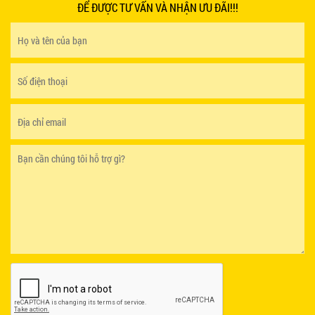
ĐỂ ĐƯỢC TƯ VẤN VÀ NHẬN ƯU ĐÃI!!!
GHẾ EAMES - GHẾ NHỰA CAFE CHÂN GỖ GIÁ RẺ
- MÃ SỐ: M002
550.000 VNĐ
GHẾ XẾP GẤP GIÁ RẺ - MÃ SỐ: X001
380.000 VNĐ
BÀN CAFE BCF01 GIÁ RẺ - MÃ SỐ: BCF01
650.000 VNĐ