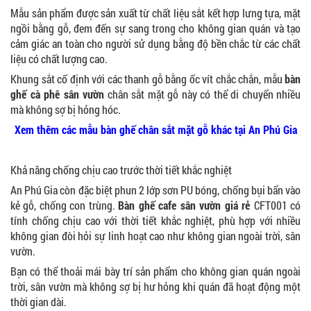
Mẫu sản phẩm được sản xuất từ chất liệu sắt kết hợp lưng tựa, mặt
ngồi bằng gỗ, đem đến sự sang trong cho không gian quán và tạo
cảm giác an toàn cho người sử dụng bằng độ bền chắc từ các chất
liệu có chất lượng cao.
Khung sắt cố định với các thanh gỗ bằng ốc vít chắc chắn, mẫu
bàn
ghế cà phê sân vườn
chân sắt mặt gỗ này có thể di chuyển nhiều
mà không sợ bị hỏng hóc.
Xem thêm các mẫu bàn ghế chân sắt mặt gỗ khác tại An Phú Gia
Khả năng chống chịu cao trước thời tiết khắc nghiệt
An Phú Gia còn đặc biệt phun 2 lớp sơn PU bóng, chống bụi bẩn vào
kẻ gỗ, chống con trùng.
Bàn ghế cafe sân vườn giá rẻ
CFT001 có
tính chống chịu cao với thời tiết khắc nghiệt, phù hợp với nhiều
không gian đòi hỏi sự linh hoạt cao như không gian ngoài trời, sân
vườn.
Bạn có thể thoải mái bày trí sản phẩm cho không gian quán ngoài
trời, sân vườn mà không sợ bị hư hỏng khi quán đã hoạt động một
thời gian dài.