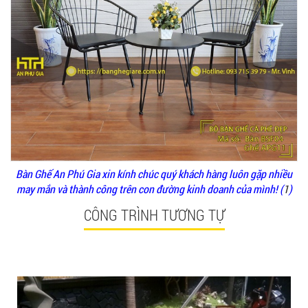
Ghế Ăn nhập khẩu ELLA - Mã SP: GNK05
Liên hệ
Bàn Ghế An Phú Gia xin kính chúc quý khách hàng luôn gặp nhiều
BÀN BAR BEER CLUB BCF SX GIÁ RẺ - MÃ SỐ:
BCF SX
may mắn và thành công trên con đường kinh doanh của mình! (
1
)
750.000 VNĐ
CÔNG TRÌNH TƯƠNG TỰ
GHẾ EAMES - GHẾ NHỰA CAFE CHÂN GỖ GIÁ RẺ
- MÃ SỐ: M002
550.000 VNĐ