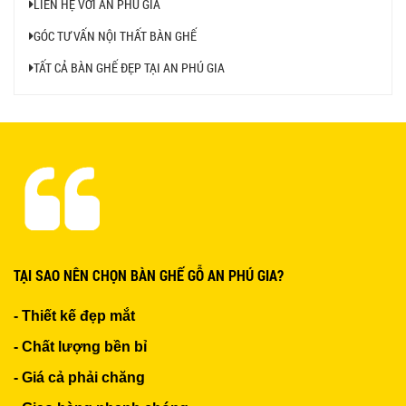
LIÊN HỆ VỚI AN PHÚ GIA
BỘ BÀN GHẾ GỖ XẾP QUÁN NHẬU GIÁ RẺ - MÃ
GÓC TƯ VẤN NỘI THẤT BÀN GHẾ
SỐ: X001
2.270.000 VNĐ
TẤT CẢ BÀN GHẾ ĐẸP TẠI AN PHÚ GIA
Ghế Nhựa Nhập Khẩu - Mã SP: N46
450.000 VNĐ
Ghế Ăn nhập khẩu ELLA - Mã SP: GNK05
TẠI SAO NÊN CHỌN BÀN GHẾ GỖ AN PHÚ GIA?
Liên hệ
- Thiết kế đẹp mắt
- Chất lượng bền bỉ
- Giá cả phải chăng