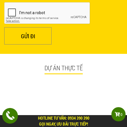
650.000 VNĐ
GỬI ĐI
DỰ ÁN THỰC TẾ
0
HOTLINE TƯ VẤN:
0934 390 390
GỌI NGAY, ƯU ĐÃI TRỰC TIẾP!