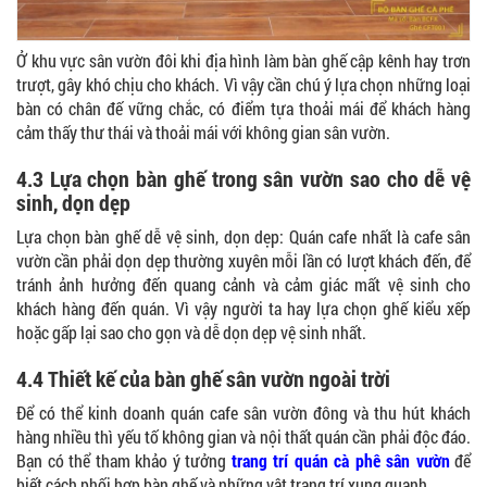
Ở khu vực sân vườn đôi khi địa hình làm bàn ghế cập kênh hay trơn
trượt, gây khó chịu cho khách. Vì vậy cần chú ý lựa chọn những loại
bàn có chân đế vững chắc, có điểm tựa thoải mái để khách hàng
cảm thấy thư thái và thoải mái với không gian sân vườn.
4.3 Lựa chọn bàn ghế trong sân vườn sao cho dễ vệ
sinh, dọn dẹp
Lựa chọn bàn ghế dễ vệ sinh, dọn dẹp: Quán cafe nhất là cafe sân
vườn cần phải dọn dẹp thường xuyên mỗi lần có lượt khách đến, để
tránh ảnh hưởng đến quang cảnh và cảm giác mất vệ sinh cho
khách hàng đến quán. Vì vậy người ta hay lựa chọn ghế kiểu xếp
hoặc gấp lại sao cho gọn và dễ dọn dẹp vệ sinh nhất.
4.4 Thiết kế của bàn ghế sân vườn ngoài trời
Để có thể kinh doanh quán cafe sân vườn đông và thu hút khách
hàng nhiều thì yếu tố không gian và nội thất quán cần phải độc đáo.
Bạn có thể tham khảo ý tưởng
trang trí quán cà phê sân vườn
để
biết cách phối hợp bàn ghế và những vật trang trí xung quanh.