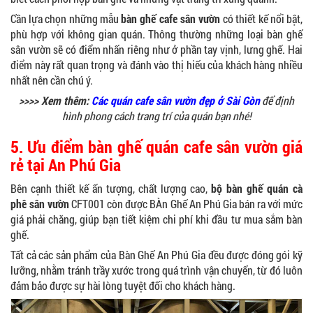
Cần lựa chọn những mẫu
bàn ghế cafe sân vườn
có thiết kế nổi bật,
phù hợp với không gian quán. Thông thường những loại bàn ghế
sân vườn sẽ có điểm nhấn riêng như ở phần tay vịnh, lưng ghế. Hai
điểm này rất quan trọng và đánh vào thị hiếu của khách hàng nhiều
nhất nên cần chú ý.
>>>> Xem thêm:
C
ác quán cafe sân vườn đẹp ở Sài Gòn
để định
hình phong cách trang trí của quán bạn nhé!
5. Ưu điểm bàn ghế quán cafe sân vườn giá
rẻ tại An Phú Gia
Bên cạnh thiết kế ấn tượng, chất lượng cao,
bộ bàn ghế quán cà
phê sân vườn
CFT001 còn được BÀn Ghế An Phú Gia bán ra với mức
giá phải chăng, giúp bạn tiết kiệm chi phí khi đầu tư mua sắm bàn
ghế.
Tất cả các sản phẩm của Bàn Ghế An Phú Gia đều được đóng gói kỹ
lưỡng, nhằm tránh trầy xước trong quá trình vận chuyển, từ đó luôn
đảm bảo được sự hài lòng tuyệt đối cho khách hàng.