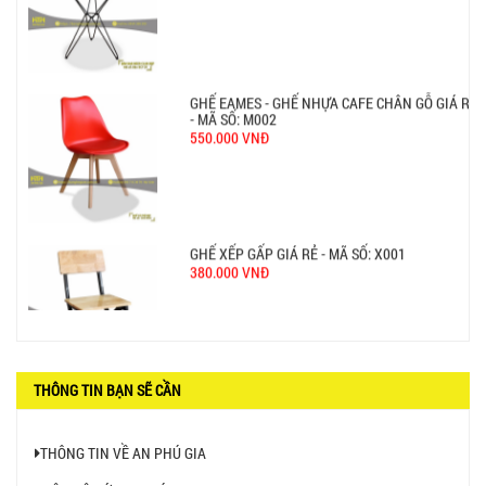
GHẾ EAMES - GHẾ NHỰA CAFE CHÂN GỖ GIÁ RẺ
- MÃ SỐ: M002
550.000 VNĐ
GHẾ XẾP GẤP GIÁ RẺ - MÃ SỐ: X001
380.000 VNĐ
BÀN CAFE BCF01 GIÁ RẺ - MÃ SỐ: BCF01
650.000 VNĐ
THÔNG TIN BẠN SẼ CẦN
THÔNG TIN VỀ AN PHÚ GIA