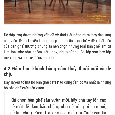
Để đáp ứng được những vấn đề về thời tiết nắng mưa, hay đáp ứng
cho việc dễ di chuyển khi dọn dẹp thì ta cần phải chú ý đến chất liệu
của bàn ghế, thường chúng ta nên chọn những loại bàn ghế làm từ
kim loại nhẹ như nhôm, sắt, inox, nhựa cứng,...Có lớp sơn hay lớp
men bền và bảo vệ được bàn ghế.
4.2 Đảm bảo khách hàng cảm thấy thoải mái và dễ
chịu
Đây là yếu tố mà bộ bàn ghế cafe nào cũng cần có và nhất là những
bộ bàn ghế cafe sân vườn.
Khi chọn
bàn ghế sân vườn
mới, hãy chà tay lên các
bề mặt để đảm bảo chúng nhẵn (không bị bám bụi,
dễ lau chùi). Kiểm tra xem các mối nối được vặn kỹ