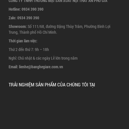
CÔNG TY TNHH THƯƠNG MẠI SẢN XUẤT NỘI THẤT AN PHÚ GIA
Hotline:
0934 390 390
Zalo:
0934 390 390
Showroom:
Số 111/68, đường Đặng Thùy Trâm, Phường Bình Lợi
Trung, Thành phố Hồ Chí Minh.
Thời gian làm việc:
Thứ 2 đến thứ 7: 9h – 18h
Nghỉ: Chủ nhật & các ngày Lễ lớn trong năm
Email:
lienhe@banghegiare.com.vn
TRẢI NGHIỆM SẢN PHẨM CỦA CHÚNG TÔI TẠI