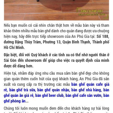
Nếu bạn muốn có cái nhìn chân thật hơn về mẫu bàn này và tham
khảo thêm nhiều mẫu bàn ghế dành cho quán đang được ưa chuộng
hiện nay, hãy đến trực tiếp showroom của An Phú Gia tại:
Số 188,
đường Đặng Thùy Trâm, Phường 13, Quận Bình Thạnh, Thành phố
Hồ Chí Minh.
Đặc biệt, đối với Quý khách ở các tỉnh xa có thể nhờ người thân ở
Sài Gòn đến showroom để giúp cho việc ra quyết định của mình
được dễ dàng hơn.
Hiện tại, nhằm đáp ứng nhu cầu mua sắm bàn ghế đẹp cho không
Ghế Ăn nhập khẩu ELLA - Mã SP: GNK05
gian quán thêm cuốn hút của quý khách hàng, An Phú Gia đã sản
Liên hệ
xuất và cung cấp ra thị trường các mẫu
bàn ghế quán cafe giá
rẻ
,
bàn ghế trà sữa
,
bàn ghế quán nhậu
,
bàn ghế nhà hàng
,
bàn
ghế quán ăn giá rẻ
,
bàn ghế beer club
,
bàn ghế cafe sân vườn
,
bàn
ghế phòng ăn
...
Chúng tôi luôn mong muốn đem đến cho khách hàng sự hài lòng