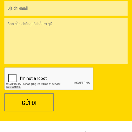
GHẾ XẾP GẤP GIÁ RẺ - MÃ SỐ: X001
380.000 VNĐ
BÀN CAFE BCF01 GIÁ RẺ - MÃ SỐ: BCF01
650.000 VNĐ
GỬI ĐI