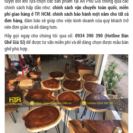
tuyệt đối khi lựa chọn các sản phẩm tại An Phú Gia thông qua các
chính sách hấp dẫn như:
chính sách vận chuyển toàn quốc
,
miễn
BÀN BAR BEER CLUB BCF SX GIÁ RẺ - MÃ SỐ:
BCF SX
phí giao hàng ở TP. HCM
,
chính sách bảo hành một năm cho tất cả
750.000 VNĐ
đơn hàng
, đảm bảo sẽ giúp cho việc kinh doanh của quý khách trở
nên đơn giản và dễ dàng hơn.
Hãy gọi ngay cho chúng tôi qua số:
0934 390 390 (Hotline Bàn
Ghế Giá Sỉ)
để được tư vấn miễn phí và dễ dàng chọn được mẫu bàn
ghế phù hợp.
GHẾ EAMES - GHẾ NHỰA CAFE CHÂN GỖ GIÁ RẺ
- MÃ SỐ: M002
550.000 VNĐ
GHẾ XẾP GẤP GIÁ RẺ - MÃ SỐ: X001
380.000 VNĐ
BÀN CAFE BCF01 GIÁ RẺ - MÃ SỐ: BCF01