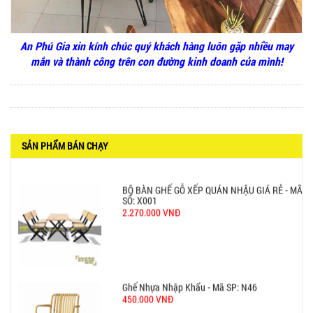
650.000 VNĐ
An Phú Gia xin kính chúc quý khách hàng luôn gặp nhiều may
mắn và thành công trên con đường kinh doanh của mình!
BỘ BÀN GHẾ GỖ XẾP QUÁN NHẬU GIÁ RẺ - MÃ
SỐ: X001
2.270.000 VNĐ
SẢN PHẨM BÁN CHẠY
Ghế Nhựa Nhập Khẩu - Mã SP: N46
450.000 VNĐ
Ghế Ăn nhập khẩu ELLA - Mã SP: GNK05
Liên hệ