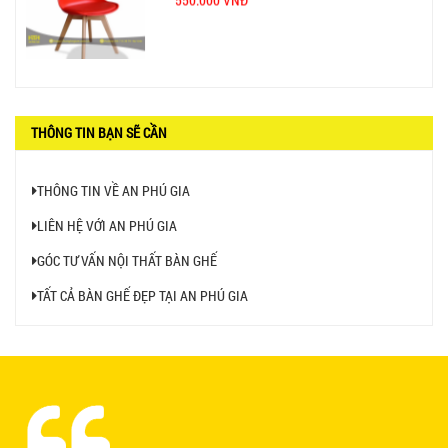
BÀN CAFE BCF01 GIÁ RẺ - MÃ SỐ: BCF01
650.000 VNĐ
THÔNG TIN BẠN SẼ CẦN
THÔNG TIN VỀ AN PHÚ GIA
LIÊN HỆ VỚI AN PHÚ GIA
BỘ BÀN GHẾ GỖ XẾP QUÁN NHẬU GIÁ RẺ - MÃ
GÓC TƯ VẤN NỘI THẤT BÀN GHẾ
SỐ: X001
2.270.000 VNĐ
TẤT CẢ BÀN GHẾ ĐẸP TẠI AN PHÚ GIA
Ghế Nhựa Nhập Khẩu - Mã SP: N46
450.000 VNĐ