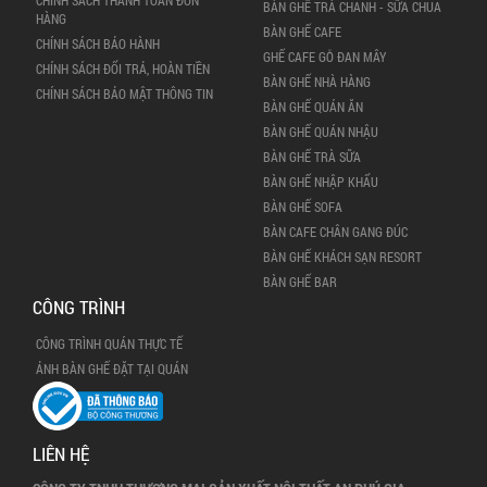
BÀN GHẾ TRÀ CHANH - SỮA CHUA
HÀNG
BÀN GHẾ CAFE
CHÍNH SÁCH BẢO HÀNH
GHẾ CAFE GỖ ĐAN MÂY
CHÍNH SÁCH ĐỔI TRẢ, HOÀN TIỀN
BÀN GHẾ NHÀ HÀNG
CHÍNH SÁCH BẢO MẬT THÔNG TIN
BÀN GHẾ QUÁN ĂN
BÀN GHẾ QUÁN NHẬU
BÀN GHẾ TRÀ SỮA
BÀN GHẾ NHẬP KHẨU
BÀN GHẾ SOFA
BÀN CAFE CHÂN GANG ĐÚC
BÀN GHẾ KHÁCH SẠN RESORT
BÀN GHẾ BAR
CÔNG TRÌNH
CÔNG TRÌNH QUÁN THỰC TẾ
ẢNH BÀN GHẾ ĐẶT TẠI QUÁN
LIÊN HỆ