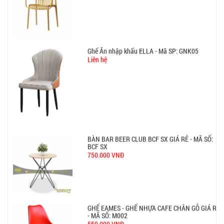
BÀN BAR BEER CLUB BCF SX GIÁ RẺ - MÃ SỐ:
BCF SX
750.000 VNĐ
GHẾ EAMES - GHẾ NHỰA CAFE CHÂN GỖ GIÁ RẺ
- MÃ SỐ: M002
550.000 VNĐ
GHẾ XẾP GẤP GIÁ RẺ - MÃ SỐ: X001
380.000 VNĐ