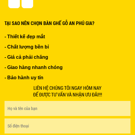
Ghế Ăn nhập khẩu ELLA - Mã SP: GNK05
TẠI SAO NÊN CHỌN BÀN GHẾ GỖ AN PHÚ GIA?
Liên hệ
- Thiết kế đẹp mắt
- Chất lượng bền bỉ
- Giá cả phải chăng
- Giao hàng nhanh chóng
BÀN BAR BEER CLUB BCF SX GIÁ RẺ - MÃ SỐ:
- Bảo hành uy tín
BCF SX
750.000 VNĐ
LIÊN HỆ CHÚNG TÔI NGAY HÔM NAY
ĐỂ ĐƯỢC TƯ VẤN VÀ NHẬN ƯU ĐÃI!!!
GHẾ EAMES - GHẾ NHỰA CAFE CHÂN GỖ GIÁ RẺ
- MÃ SỐ: M002
550.000 VNĐ