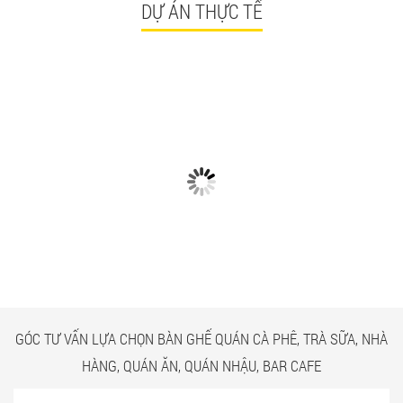
DỰ ÁN THỰC TẾ
CÓ GÌ Ở CÁC CÔNG TRÌNH
NGẮM NHÌN BÀN GHẾ
BÀN GHẾ TRÀ SỮA GIÁ RẺ
QUÁN ĂN TPHCM GIÁ RẺ
HCM QUẬN TÂN BÌNH
TẠI CÔNG TRÌNH QUẬN
TÂN BÌNH
GÓC TƯ VẤN LỰA CHỌN BÀN GHẾ QUÁN CÀ PHÊ, TRÀ SỮA, NHÀ
HÀNG, QUÁN ĂN, QUÁN NHẬU, BAR CAFE