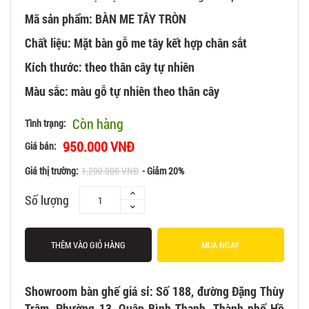
Mã sản phẩm: BÀN ME TÂY TRÒN
Chất liệu: Mặt bàn gỗ me tây kết hợp chân sắt
Kích thước: theo thân cây tự nhiên
Màu sắc: màu gỗ tự nhiên theo thân cây
Còn hàng
Tình trạng:
950.000 VNĐ
Giá bán:
Giá thị trường:
1.200.000 VNĐ
- Giảm 20%
Số lượng
THÊM VÀO GIỎ HÀNG
MUA NGAY
Showroom bàn ghế giá sỉ: Số 188, đường Đặng Thùy
Trâm, Phường 13, Quận Bình Thạnh, Thành phố Hồ