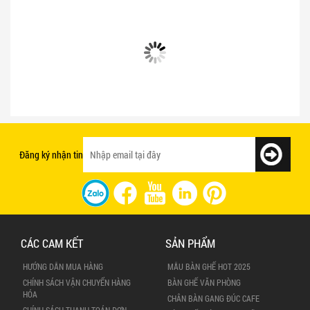
Bật mí 3 cách chọn bàn ghế quán ăn
Mẫu bàn ghế quán ăn giá rẻ và chất
nhanh tạo ấn tượng với khách hàng
lượng
Đăng ký nhận tin
CÁC CAM KẾT
SẢN PHẨM
HƯỚNG DẪN MUA HÀNG
MẪU BÀN GHẾ HOT 2025
CHÍNH SÁCH VẬN CHUYỂN HÀNG
BÀN GHẾ VĂN PHÒNG
HÓA
CHÂN BÀN GANG ĐÚC CAFE
CHÍNH SÁCH THANH TOÁN ĐƠN