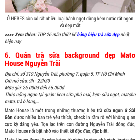
Ở HEBES còn có rất nhiều loại bánh ngọt dùng kèm nước rất ngon
và đẹp mắt
>>>> Xem thêm:
TOP 26 mẫu thiết kế
bảng hiệu trà sữa đẹp
nhất
hiện nay
6. Quán trà sữa background đẹp Mato
House Nguyễn Trãi
Địa chỉ: số 319 Nguyễn Trãi, phường 7, quận 5, TP Hồ Chí Minh
Giờ mở cửa: 9h - 22h30
Mức giá: 26.000đ đến 55.000đ
Thức uống ngon tại quán: kem sữa phô mai, kem sữa ngọt, matcha
mato, trà ô long,…
Mato House là một trong những thương hiệu
trà sữa ngon ở Sài
Gòn
được nhiều bạn trẻ yêu thích, check in rầm rộ với không gian
cực kỳ đáng yêu. Tọa lạc trên con đường Nguyễn Trãi đông đúc,
Mato House nổi bật nhờ vào thiết kế độc đáo, đặc biệt.
Mato House được lấy cảm hứng từ phim trường nhỏ xinh, bước vào