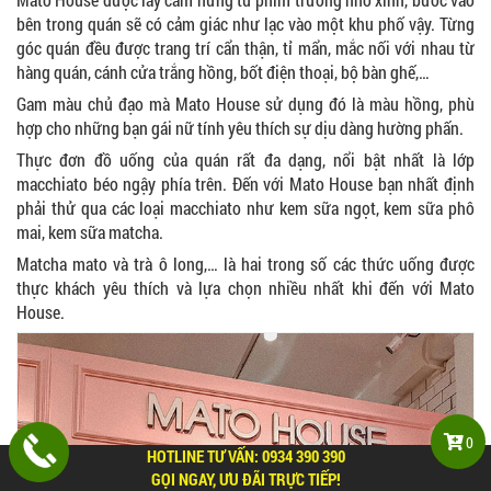
bên trong quán sẽ có cảm giác như lạc vào một khu phố vậy. Từng
góc quán đều được trang trí cẩn thận, tỉ mẩn, mắc nối với nhau từ
hàng quán, cánh cửa trắng hồng, bốt điện thoại, bộ bàn ghế,…
Gam màu chủ đạo mà Mato House sử dụng đó là màu hồng, phù
hợp cho những bạn gái nữ tính yêu thích sự dịu dàng hường phấn.
Thực đơn đồ uống của quán rất đa dạng, nổi bật nhất là lớp
macchiato béo ngậy phía trên. Đến với Mato House bạn nhất định
phải thử qua các loại macchiato như kem sữa ngọt, kem sữa phô
mai, kem sữa matcha.
Matcha mato và trà ô long,… là hai trong số các thức uống được
thực khách yêu thích và lựa chọn nhiều nhất khi đến với Mato
House.
0
HOTLINE TƯ VẤN:
0934 390 390
GỌI NGAY, ƯU ĐÃI TRỰC TIẾP!