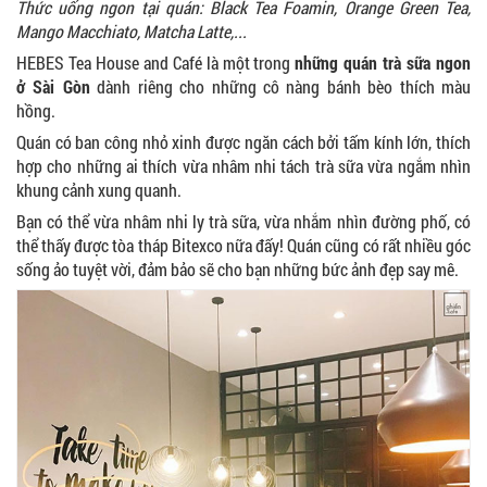
Thức uống ngon tại quán: Black Tea Foamin, Orange Green Tea,
Mango Macchiato, Matcha Latte,...
HEBES Tea House and Café là một trong
những quán trà sữa ngon
ở Sài Gòn
dành riêng cho những cô nàng bánh bèo thích màu
hồng.
Quán có ban công nhỏ xinh được ngăn cách bởi tấm kính lớn, thích
hợp cho những ai thích vừa nhâm nhi tách trà sữa vừa ngắm nhìn
khung cảnh xung quanh.
Bạn có thể vừa nhâm nhi ly trà sữa, vừa nhắm nhìn đường phố, có
thể thấy được tòa tháp Bitexco nữa đấy! Quán cũng có rất nhiều góc
sống ảo tuyệt vời, đảm bảo sẽ cho bạn những bức ảnh đẹp say mê.