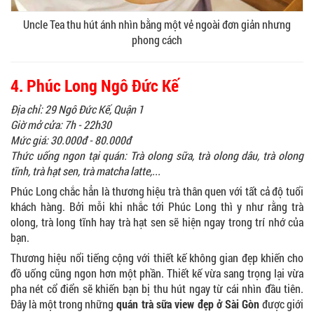
Uncle Tea thu hút ánh nhìn bằng một vẻ ngoài đơn giản nhưng
phong cách
4. Phúc Long Ngô Đức Kế
Địa chỉ: 29 Ngô Đức Kế, Quận 1
Giờ mở cửa: 7h - 22h30
Mức giá: 30.000đ - 80.000đ
Thức uống ngon tại quán: Trà olong sữa, trà olong dâu, trà olong
tĩnh, trà hạt sen, trà matcha latte,...
Phúc Long chắc hẳn là thương hiệu trà thân quen với tất cả độ tuổi
khách hàng. Bởi mỗi khi nhắc tới Phúc Long thì y như rằng trà
olong, trà long tĩnh hay trà hạt sen sẽ hiện ngay trong trí nhớ của
bạn.
Thương hiệu nổi tiếng cộng với thiết kế không gian đẹp khiến cho
đồ uống cũng ngon hơn một phần. Thiết kế vừa sang trọng lại vừa
pha nét cổ điển sẽ khiến bạn bị thu hút ngay từ cái nhìn đầu tiên.
Đây là một trong những
quán trà sữa view đẹp ở Sài Gòn
được giới