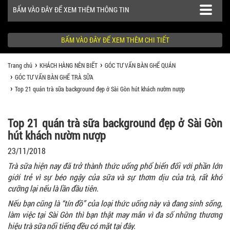
BẤM VÀO ĐÂY ĐỂ XEM THÊM THÔNG TIN
BẤM VÀO ĐÂY ĐỂ XEM THÊM CHI TIẾT
Trang chủ
KHÁCH HÀNG NÊN BIẾT
GÓC TƯ VẤN BÀN GHẾ QUÁN
SẢN PHẨM
GÓC TƯ VẤN BÀN GHẾ TRÀ SỮA
Top 21 quán trà sữa background đẹp ở Sài Gòn hút khách nườm nượp
CÔNG TRÌNH
KHÁCH HÀNG NÊN BIẾT
Top 21 quán trà sữa background đẹp ở Sài Gòn
hút khách nườm nượp
23/11/2018
Trà sữa hiện nay đã trở thành thức uống phổ biến đối với phần lớn
giới trẻ vì sự béo ngậy của sữa và sự thơm dịu của trà, rất khó
cưỡng lại nếu là lần đầu tiên.
Nếu bạn cũng là “tín đồ” của loại thức uống này và đang sinh sống,
làm việc tại Sài Gòn thì bạn thật may mắn vì đa số những thương
hiệu trà sữa nổi tiếng đều có mặt tại đây.