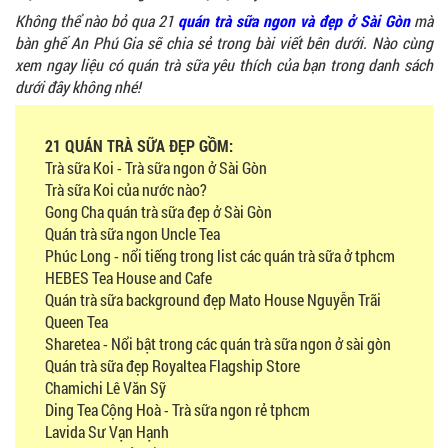
Không thể nào bỏ qua 21
quán trà sữa ngon và đẹp ở Sài Gòn
mà
bàn ghế An Phú Gia sẽ chia sẻ trong bài viết bên dưới. Nào cùng
xem ngay liệu có quán trà sữa yêu thích của bạn trong danh sách
dưới đây không nhé!
21 QUÁN TRÀ SỮA ĐẸP GỒM:
Trà sữa Koi - Trà sữa ngon ở Sài Gòn
Trà sữa Koi của nước nào?
Gong Cha quán trà sữa đẹp ở Sài Gòn
Quán trà sữa ngon Uncle Tea
Phúc Long - nổi tiếng trong list các quán trà sữa ở tphcm
HEBES Tea House and Cafe
Quán trà sữa background đẹp Mato House Nguyễn Trãi
Queen Tea
Sharetea - Nổi bật trong các quán trà sữa ngon ở sài gòn
Quán trà sữa đẹp Royaltea Flagship Store
Chamichi Lê Văn Sỹ
Ding Tea Cộng Hoà - Trà sữa ngon rẻ tphcm
Lavida Sư Vạn Hạnh