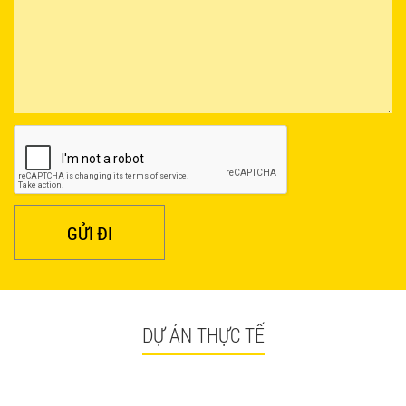
380.000 VNĐ
BÀN CAFE BCF01 GIÁ RẺ - MÃ SỐ: BCF01
650.000 VNĐ
GỬI ĐI
DỰ ÁN THỰC TẾ