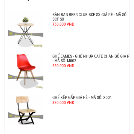
BÀN BAR BEER CLUB BCF SX GIÁ RẺ - MÃ SỐ:
BCF SX
750.000 VNĐ
GHẾ EAMES - GHẾ NHỰA CAFE CHÂN GỖ GIÁ RẺ
- MÃ SỐ: M002
550.000 VNĐ
GHẾ XẾP GẤP GIÁ RẺ - MÃ SỐ: X001
380.000 VNĐ