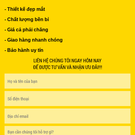
Liên hệ
- Thiết kế đẹp mắt
- Chất lượng bền bỉ
- Giá cả phải chăng
- Giao hàng nhanh chóng
BÀN BAR BEER CLUB BCF SX GIÁ RẺ - MÃ SỐ:
- Bảo hành uy tín
BCF SX
750.000 VNĐ
LIÊN HỆ CHÚNG TÔI NGAY HÔM NAY
ĐỂ ĐƯỢC TƯ VẤN VÀ NHẬN ƯU ĐÃI!!!
GHẾ EAMES - GHẾ NHỰA CAFE CHÂN GỖ GIÁ RẺ
- MÃ SỐ: M002
550.000 VNĐ
GHẾ XẾP GẤP GIÁ RẺ - MÃ SỐ: X001