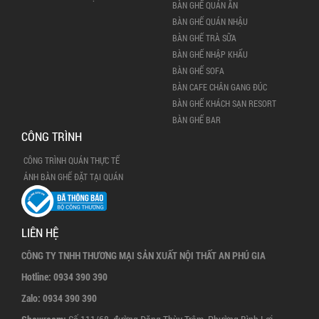
BÀN GHẾ QUÁN ĂN
BÀN GHẾ QUÁN NHẬU
BÀN GHẾ TRÀ SỮA
BÀN GHẾ NHẬP KHẨU
BÀN GHẾ SOFA
BÀN CAFE CHÂN GANG ĐÚC
BÀN GHẾ KHÁCH SẠN RESORT
BÀN GHẾ BAR
CÔNG TRÌNH
CÔNG TRÌNH QUÁN THỰC TẾ
ẢNH BÀN GHẾ ĐẶT TẠI QUÁN
LIÊN HỆ
CÔNG TY TNHH THƯƠNG MẠI SẢN XUẤT NỘI THẤT AN PHÚ GIA
Hotline:
0934 390 390
Zalo:
0934 390 390