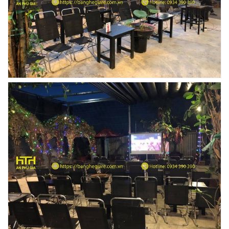
Ghế Ăn nhập khẩu ELLA - Mã SP: GNK05
Liên hệ
BÀN BAR BEER CLUB BCF SX GIÁ RẺ - MÃ SỐ:
BCF SX
750.000 VNĐ