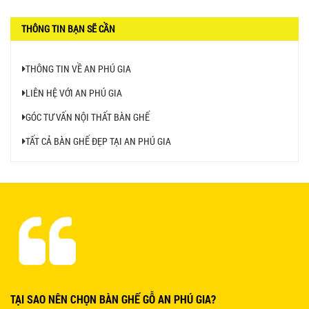
BÀN CAFE BCF01 GIÁ RẺ - MÃ SỐ: BCF01
650.000 VNĐ
THÔNG TIN BẠN SẼ CẦN
THÔNG TIN VỀ AN PHÚ GIA
LIÊN HỆ VỚI AN PHÚ GIA
BỘ BÀN GHẾ GỖ XẾP QUÁN NHẬU GIÁ RẺ - MÃ
GÓC TƯ VẤN NỘI THẤT BÀN GHẾ
SỐ: X001
2.270.000 VNĐ
TẤT CẢ BÀN GHẾ ĐẸP TẠI AN PHÚ GIA
Ghế Nhựa Nhập Khẩu - Mã SP: N46
450.000 VNĐ
Ghế Ăn nhập khẩu ELLA - Mã SP: GNK05
TẠI SAO NÊN CHỌN BÀN GHẾ GỖ AN PHÚ GIA?