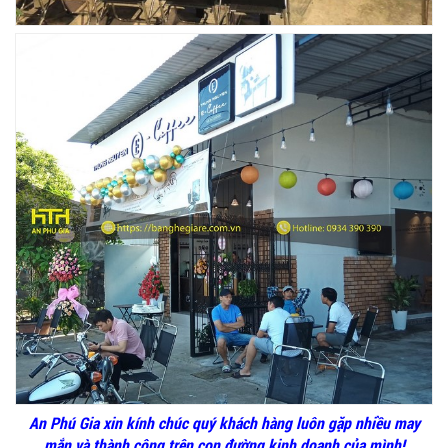
GHẾ EAMES - GHẾ NHỰA CAFE CHÂN GỖ GIÁ RẺ
- MÃ SỐ: M002
550.000 VNĐ
GHẾ XẾP GẤP GIÁ RẺ - MÃ SỐ: X001
380.000 VNĐ
BÀN CAFE BCF01 GIÁ RẺ - MÃ SỐ: BCF01
650.000 VNĐ
An Phú Gia xin kính chúc quý khách hàng luôn gặp nhiều may
mắn và thành công trên con đường kinh doanh của mình!