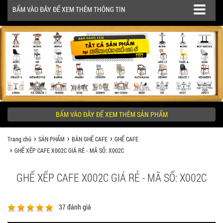
BẤM VÀO ĐÂY ĐỂ XEM THÊM THÔNG TIN
SẢN PHẨM
CÔNG TRÌNH
BẤM VÀO ĐÂY ĐỂ XEM THÊM SẢN PHẨM
KHÁCH HÀNG NÊN BIẾT
Trang chủ
SẢN PHẨM
BÀN GHẾ CAFE
GHẾ CAFE
GHẾ XẾP CAFE X002C GIÁ RẺ - MÃ SỐ: X002C
GHẾ XẾP CAFE X002C GIÁ RẺ - MÃ SỐ: X002C
37
đánh giá