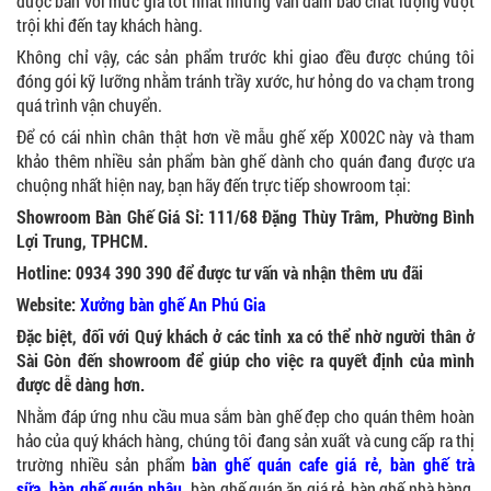
được bán với mức giá tốt nhất nhưng vẫn đảm bảo chất lượng vượt
trội khi đến tay khách hàng.
Không chỉ vậy, các sản phẩm trước khi giao đều được chúng tôi
đóng gói kỹ lưỡng nhằm tránh trầy xước, hư hỏng do va chạm trong
quá trình vận chuyển.
Để có cái nhìn chân thật hơn về mẫu ghế xếp X002C này và tham
khảo thêm nhiều sản phẩm bàn ghế dành cho quán đang được ưa
chuộng nhất hiện nay, bạn hãy đến trực tiếp showroom tại:
Showroom Bàn Ghế Giá Sỉ: 111/68 Đặng Thùy Trâm, Phường Bình
Lợi Trung, TPHCM.
Hotline: 0934 390 390 để được tư vấn và nhận thêm ưu đãi
Website:
Xưởng bàn ghế An Phú Gia
Đặc biệt, đối với Quý khách ở các tỉnh xa có thể nhờ người thân ở
Sài Gòn đến showroom để giúp cho việc ra quyết định của mình
được dễ dàng hơn.
Nhằm đáp ứng nhu cầu mua sắm bàn ghế đẹp cho quán thêm hoàn
hảo của quý khách hàng, chúng tôi đang sản xuất và cung cấp ra thị
trường nhiều sản phẩm
bàn ghế quán cafe giá rẻ
,
bàn ghế trà
sữa
,
bàn ghế quán nhậu
,
bàn ghế quán ăn giá rẻ, bàn ghế nhà hàng,