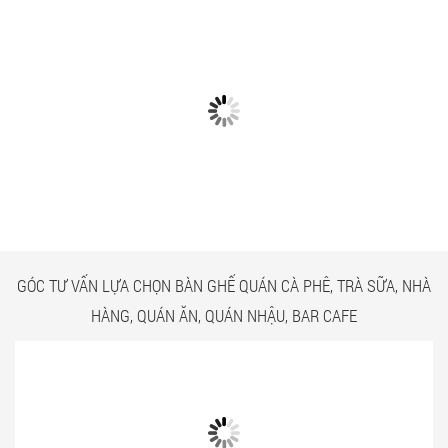
CÓ GÌ Ở CÁC CÔNG TRÌNH
NGẮM NHÌN BÀN GHẾ
BÀN GHẾ TRÀ SỮA GIÁ RẺ
QUÁN ĂN TPHCM GIÁ RẺ
HCM QUẬN TÂN BÌNH
TẠI CÔNG TRÌNH QUẬN
TÂN BÌNH
GÓC TƯ VẤN LỰA CHỌN BÀN GHẾ QUÁN CÀ PHÊ, TRÀ SỮA, NHÀ
HÀNG, QUÁN ĂN, QUÁN NHẬU, BAR CAFE