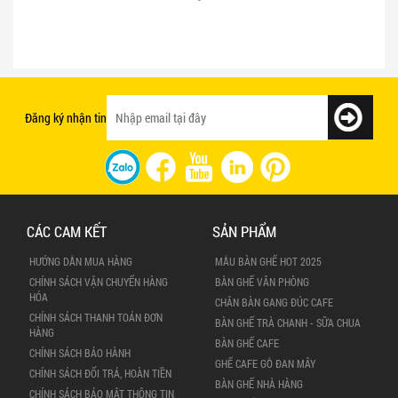
Bật mí 3 cách chọn bàn ghế quán ăn
Mẫu bàn ghế quán ăn giá rẻ và chất
nhanh tạo ấn tượng với khách hàng
lượng
Đăng ký nhận tin
CÁC CAM KẾT
SẢN PHẨM
HƯỚNG DẪN MUA HÀNG
MẪU BÀN GHẾ HOT 2025
CHÍNH SÁCH VẬN CHUYỂN HÀNG
BÀN GHẾ VĂN PHÒNG
HÓA
CHÂN BÀN GANG ĐÚC CAFE
CHÍNH SÁCH THANH TOÁN ĐƠN
BÀN GHẾ TRÀ CHANH - SỮA CHUA
HÀNG
BÀN GHẾ CAFE
CHÍNH SÁCH BẢO HÀNH
GHẾ CAFE GỖ ĐAN MÂY
CHÍNH SÁCH ĐỔI TRẢ, HOÀN TIỀN
BÀN GHẾ NHÀ HÀNG
CHÍNH SÁCH BẢO MẬT THÔNG TIN