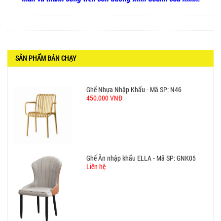
BỘ BÀN GHẾ GỖ XẾP QUÁN NHẬU GIÁ RẺ - MÃ
SỐ: X001
2.270.000 VNĐ
SẢN PHẨM BÁN CHẠY
Ghế Nhựa Nhập Khẩu - Mã SP: N46
450.000 VNĐ
Ghế Ăn nhập khẩu ELLA - Mã SP: GNK05
Liên hệ