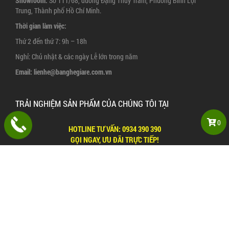
Showroom:
Số 111/68, đường Đặng Thùy Trâm, Phường Bình Lợi
Trung, Thành phố Hồ Chí Minh.
Thời gian làm việc:
Thứ 2 đến thứ 7: 9h – 18h
Nghỉ: Chủ nhật & các ngày Lễ lớn trong năm
Email:
lienhe@banghegiare.com.vn
TRẢI NGHIỆM SẢN PHẨM CỦA CHÚNG TÔI TẠI
0
HOTLINE TƯ VẤN:
0934 390 390
GỌI NGAY, ƯU ĐÃI TRỰC TIẾP!