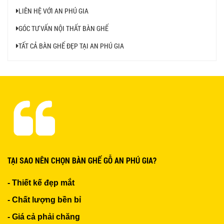
LIÊN HỆ VỚI AN PHÚ GIA
BỘ BÀN GHẾ GỖ XẾP QUÁN NHẬU GIÁ RẺ - MÃ
GÓC TƯ VẤN NỘI THẤT BÀN GHẾ
SỐ: X001
2.270.000 VNĐ
TẤT CẢ BÀN GHẾ ĐẸP TẠI AN PHÚ GIA
Ghế Nhựa Nhập Khẩu - Mã SP: N46
450.000 VNĐ
Ghế Ăn nhập khẩu ELLA - Mã SP: GNK05
TẠI SAO NÊN CHỌN BÀN GHẾ GỖ AN PHÚ GIA?
Liên hệ
- Thiết kế đẹp mắt
- Chất lượng bền bỉ
- Giá cả phải chăng