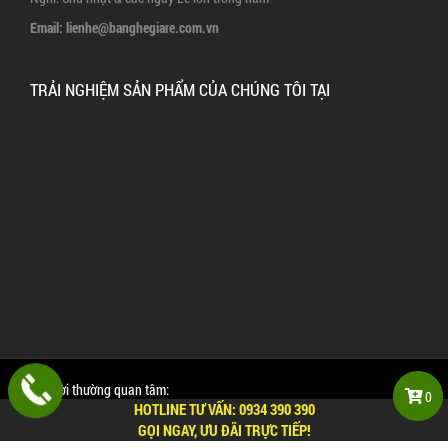
Email:
lienhe@banghegiare.com.vn
TRẢI NGHIỆM SẢN PHẨM CỦA CHÚNG TÔI TẠI
Mọi người thường quan tâm:
0
HOTLINE TƯ VẤN:
0934 390 390
Các bài viết hữu ích về bàn ghế quán dành cho bạn
GỌI NGAY, ƯU ĐÃI TRỰC TIẾP!