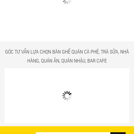
CÓ GÌ Ở CÁC CÔNG TRÌNH
NGẮM NHÌN BÀN GHẾ
BÀN GHẾ TRÀ SỮA GIÁ RẺ
QUÁN ĂN TPHCM GIÁ RẺ
HCM QUẬN TÂN BÌNH
TẠI CÔNG TRÌNH QUẬN
TÂN BÌNH
GÓC TƯ VẤN LỰA CHỌN BÀN GHẾ QUÁN CÀ PHÊ, TRÀ SỮA, NHÀ
HÀNG, QUÁN ĂN, QUÁN NHẬU, BAR CAFE
Bật mí 3 cách chọn bàn ghế quán ăn
Mẫu bàn ghế quán ăn giá rẻ và chất
nhanh tạo ấn tượng với khách hàng
lượng