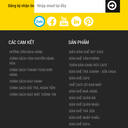
Đăng ký nhận tin
CÁC CAM KẾT
SẢN PHẨM
HƯỚNG DẪN MUA HÀNG
MẪU BÀN GHẾ HOT 2025
CHÍNH SÁCH VẬN CHUYỂN HÀNG
BÀN GHẾ VĂN PHÒNG
HÓA
CHÂN BÀN GANG ĐÚC CAFE
CHÍNH SÁCH THANH TOÁN ĐƠN
BÀN GHẾ TRÀ CHANH - SỮA CHUA
HÀNG
BÀN GHẾ CAFE
CHÍNH SÁCH BẢO HÀNH
GHẾ CAFE GỖ ĐAN MÂY
CHÍNH SÁCH ĐỔI TRẢ, HOÀN TIỀN
BÀN GHẾ NHÀ HÀNG
CHÍNH SÁCH BẢO MẬT THÔNG TIN
BÀN GHẾ QUÁN ĂN
BÀN GHẾ QUÁN NHẬU
BÀN GHẾ TRÀ SỮA
BÀN GHẾ NHẬP KHẨU
BÀN GHẾ SOFA