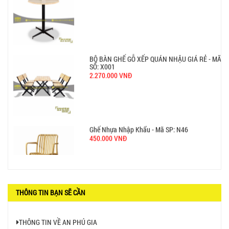
GHẾ EAMES - GHẾ NHỰA CAFE CHÂN GỖ GIÁ RẺ
- MÃ SỐ: M002
550.000 VNĐ
GHẾ XẾP GẤP GIÁ RẺ - MÃ SỐ: X001
380.000 VNĐ
BÀN CAFE BCF01 GIÁ RẺ - MÃ SỐ: BCF01
650.000 VNĐ
THÔNG TIN BẠN SẼ CẦN
THÔNG TIN VỀ AN PHÚ GIA