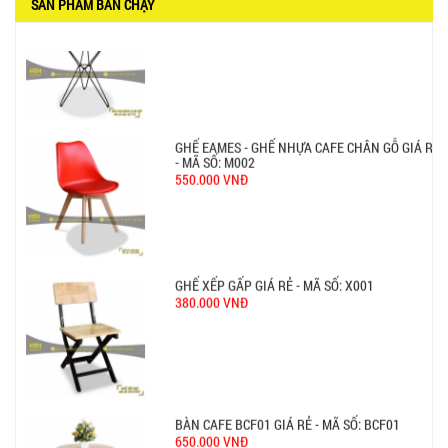
SẢN PHẨM BÁN CHẠY
Ghế Nhựa Nhập Khẩu - Mã SP: N46
450.000 VNĐ
Ghế Ăn nhập khẩu ELLA - Mã SP: GNK05
Liên hệ
BÀN BAR BEER CLUB BCF SX GIÁ RẺ - MÃ SỐ:
BCF SX
750.000 VNĐ