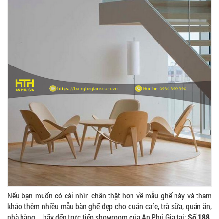
Ghế Ăn nhập khẩu ELLA - Mã SP: GNK05
Liên hệ
BÀN BAR BEER CLUB BCF SX GIÁ RẺ - MÃ SỐ:
BCF SX
750.000 VNĐ
Nếu bạn muốn có cái nhìn chân thật hơn về mẫu ghế này và tham
GHẾ EAMES - GHẾ NHỰA CAFE CHÂN GỖ GIÁ RẺ
khảo thêm nhiều mẫu bàn ghế đẹp cho quán cafe, trà sữa, quán ăn,
- MÃ SỐ: M002
550.000 VNĐ
nhà hàng....hãy đến trực tiếp showroom của An Phú Gia tại:
Số 188,