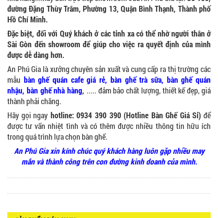
đường Đặng Thùy Trâm, Phường 13, Quận Bình Thạnh, Thành phố
Hồ Chí Minh.
Đặc biệt, đối với Quý khách ở các tỉnh xa có thể nhờ người thân ở
Sài Gòn đến showroom để giúp cho việc ra quyết định của mình
GHẾ XẾP GẤP GIÁ RẺ - MÃ SỐ: X001
được dễ dàng hơn.
380.000 VNĐ
An Phú Gia là xưởng chuyên sản xuất và cung cấp ra thị trường các
mẫu
bàn ghế quán cafe giá rẻ
,
bàn ghế trà sữa
, bàn ghế quán
nhậu,
bàn ghế nhà hàng
,
..... đảm bảo chất lượng, thiết kế đẹp, giá
thành phải chăng.
Hãy gọi ngay
hotline: 0934 390 390 (Hotline Bàn Ghế Giá Sỉ)
để
BÀN CAFE BCF01 GIÁ RẺ - MÃ SỐ: BCF01
650.000 VNĐ
được tư vấn nhiệt tình và có thêm được nhiều thông tin hữu ích
trong quá trình lựa chọn bàn ghế.
An Phú Gia xin kính chúc quý khách hàng luôn gặp nhiều may
mắn và thành công trên con đường kinh doanh của mình.
BỘ BÀN GHẾ GỖ XẾP QUÁN NHẬU GIÁ RẺ - MÃ
SỐ: X001
2.270.000 VNĐ