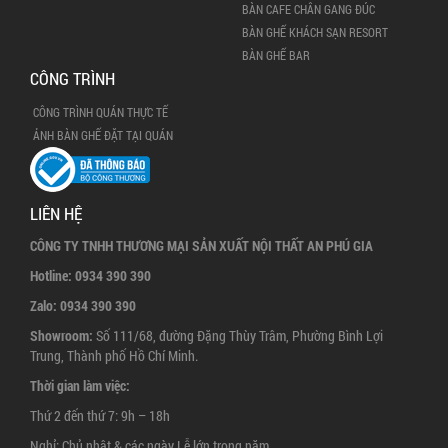
BÀN CAFE CHÂN GANG ĐÚC
BÀN GHẾ KHÁCH SẠN RESORT
BÀN GHẾ BAR
CÔNG TRÌNH
CÔNG TRÌNH QUÁN THỰC TẾ
ẢNH BÀN GHẾ ĐẶT TẠI QUÁN
LIÊN HỆ
CÔNG TY TNHH THƯƠNG MẠI SẢN XUẤT NỘI THẤT AN PHÚ GIA
Hotline:
0934 390 390
Zalo:
0934 390 390
Showroom:
Số 111/68, đường Đặng Thùy Trâm, Phường Bình Lợi
Trung, Thành phố Hồ Chí Minh.
Thời gian làm việc:
Thứ 2 đến thứ 7: 9h – 18h
Nghỉ: Chủ nhật & các ngày Lễ lớn trong năm