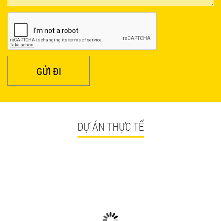
BÀN CAFE BCF01 GIÁ RẺ - MÃ SỐ: BCF01
650.000 VNĐ
GỬI ĐI
DỰ ÁN THỰC TẾ