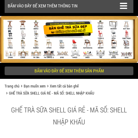
BẤM VÀO ĐÂY ĐỂ XEM THÊM THÔNG TIN
SẢN PHẨM
CÔNG TRÌNH
BẤM VÀO ĐÂY ĐỂ XEM THÊM SẢN PHẨM
KHÁCH HÀNG NÊN BIẾT
Trang chủ
Bạn muốn xem
Xem tất cả bàn ghế
GHẾ TRÀ SỮA SHELL GIÁ RẺ - MÃ SỐ: SHELL NHẬP KHẨU
GHẾ TRÀ SỮA SHELL GIÁ RẺ - MÃ SỐ: SHELL
NHẬP KHẨU