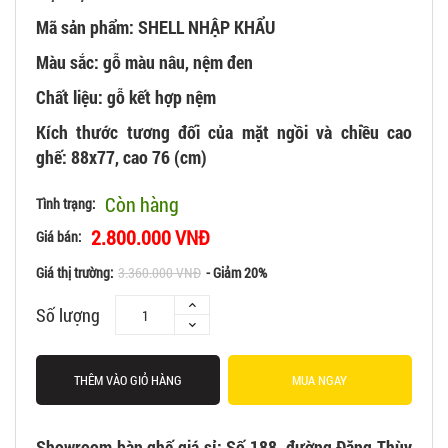
Mã sản phẩm: SHELL NHẬP KHẨU
Màu sắc: gỗ màu nâu, nệm đen
Chất liệu: gỗ kết hợp nệm
Kích thước tương đối của mặt ngồi và chiều cao
ghế:
88x77, cao 76 (cm)
Còn hàng
Tình trạng:
2.800.000 VNĐ
Giá bán:
Giá thị trường:
3.360.000 VNĐ
- Giảm 20%
Số lượng
THÊM VÀO GIỎ HÀNG
MUA NGAY
Showroom bàn ghế giá sỉ: Số 188, đường Đặng Thùy