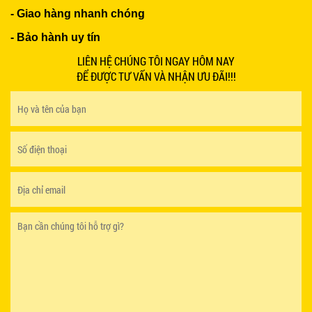
- Giao hàng nhanh chóng
BÀN BAR BEER CLUB BCF SX GIÁ RẺ - MÃ SỐ:
- Bảo hành uy tín
BCF SX
750.000 VNĐ
LIÊN HỆ CHÚNG TÔI NGAY HÔM NAY
ĐỂ ĐƯỢC TƯ VẤN VÀ NHẬN ƯU ĐÃI!!!
GHẾ EAMES - GHẾ NHỰA CAFE CHÂN GỖ GIÁ RẺ
- MÃ SỐ: M002
550.000 VNĐ
GHẾ XẾP GẤP GIÁ RẺ - MÃ SỐ: X001
380.000 VNĐ