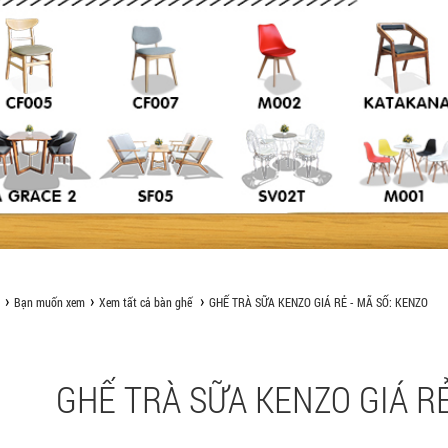
Bạn muốn xem
Xem tất cả bàn ghế
GHẾ TRÀ SỮA KENZO GIÁ RẺ - MÃ SỐ: KENZO
GHẾ TRÀ SỮA KENZO GIÁ RẺ