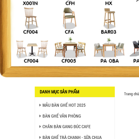
SX GIÁ RẺ - MÃ SỐ: BCF SX
750.000 VNĐ
GHẾ EAMES - GHẾ NHỰA
CAFE CHÂN GỖ GIÁ RẺ - MÃ
SỐ: M002
550.000 VNĐ
GHẾ XẾP GẤP GIÁ RẺ - MÃ
SỐ: X001
380.000 VNĐ
BÀN CAFE BCF01 GIÁ RẺ -
MÃ SỐ: BCF01
650.000 VNĐ
DANH MỤC SẢN PHẨM
Trang chủ
MẪU BÀN GHẾ HOT 2025
BỘ BÀN GHẾ GỖ XẾP QUÁN
NHẬU GIÁ RẺ - MÃ SỐ: X001
2.270.000 VNĐ
BÀN GHẾ VĂN PHÒNG
CHÂN BÀN GANG ĐÚC CAFE
Ghế Nhựa Nhập Khẩu - Mã
SP: N46
BÀN GHẾ TRÀ CHANH - SỮA CHUA