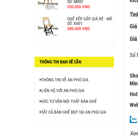
Kíc
SỐ: M002
550.000 VNĐ
Tìn
GHẾ XẾP GẤP GIÁ RẺ - MÃ
SỐ: X001
Giá
380.000 VNĐ
Giá 
BÀN CAFE BCF01 GIÁ RẺ -
MÃ SỐ: BCF01
Số 
650.000 VNĐ
THÔNG TIN BẠN SẼ CẦN
Sho
THÔNG TIN VỀ AN PHÚ GIA
Min
LIÊN HỆ VỚI AN PHÚ GIA
Hot
GÓC TƯ VẤN NỘI THẤT BÀN GHẾ
Web
TẤT CẢ BÀN GHẾ ĐẸP TẠI AN PHÚ GIA
Xem