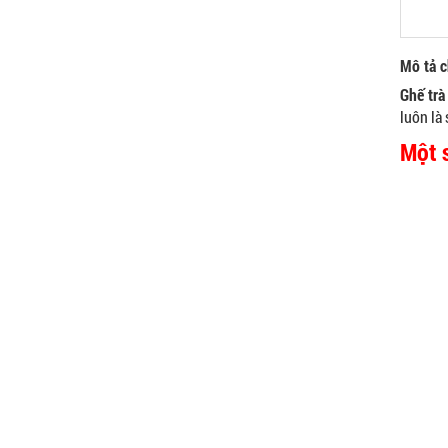
Mô tả ch
Ghế trà
luôn là
Một 