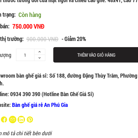
h thước tương đối của mặt ngồi và chiều cao ghế: 48x41, cao 77
Còn hàng
h trạng:
750.000 VNĐ
 bán:
900.000 VNĐ
thị trường:
- Giảm 20%
lượng
THÊM VÀO GIỎ HÀNG
wroom bàn ghế giá sỉ: Số 188, đường Đặng Thùy Trâm, Phường
h.
line: 0934 390 390 (Hotline Bàn Ghế Giá Sỉ)
site:
Bàn ghế giá rẻ An Phú Gia
 mô tả chi tiết bên dưới