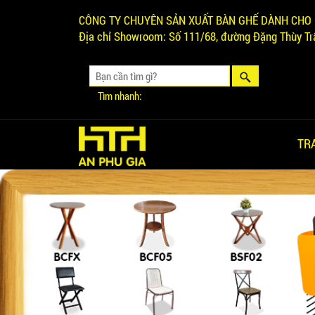
CÔNG TY CHUYÊN SẢN XUẤT BÀN GHẾ DÀNH CHO 
Địa chỉ Showroom:
Số 111/68, đường Đặng Thùy Trâ
Tìm nhanh:
TR
Ghế Ăn nhập khẩu ELLA - Mã
SP: GNK05
Liên hệ
BÀN BAR BEER CLUB BCF