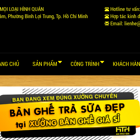
MỌI LOẠI HÌNH QUÁN
Hotline tư vấn
m, Phường Bình Lợi Trung, Tp. Hồ Chí Minh
Hợp tác kinh 
Email:
lienhe
ANG CHỦ
SẢN PHẨM
CÔNG TRÌNH
KHÁCH HÀN