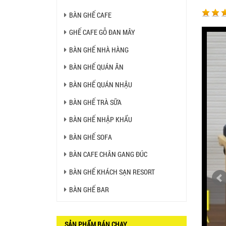
450.000 VNĐ
BÀN GHẾ CAFE
Ghế Ăn nhập khẩu ELLA - Mã
GHẾ CAFE GỖ ĐAN MÂY
SP: GNK05
Liên hệ
BÀN GHẾ NHÀ HÀNG
BÀN GHẾ QUÁN ĂN
BÀN GHẾ QUÁN NHẬU
BÀN BAR BEER CLUB BCF
SX GIÁ RẺ - MÃ SỐ: BCF SX
750.000 VNĐ
BÀN GHẾ TRÀ SỮA
BÀN GHẾ NHẬP KHẨU
GHẾ EAMES - GHẾ NHỰA
CAFE CHÂN GỖ GIÁ RẺ - MÃ
BÀN GHẾ SOFA
SỐ: M002
550.000 VNĐ
BÀN CAFE CHÂN GANG ĐÚC
GHẾ XẾP GẤP GIÁ RẺ - MÃ
BÀN GHẾ KHÁCH SẠN RESORT
SỐ: X001
380.000 VNĐ
BÀN GHẾ BAR
BÀN CAFE BCF01 GIÁ RẺ -
MÃ SỐ: BCF01
SẢN PHẨM BÁN CHẠY