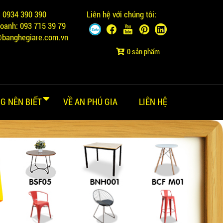
:
0934 390 390
Liên hệ với chúng tôi:
doanh:
093 715 39 79
@banghegiare.com.vn
0 sản phẩm
G NÊN BIẾT
VỀ AN PHÚ GIA
LIÊN HỆ