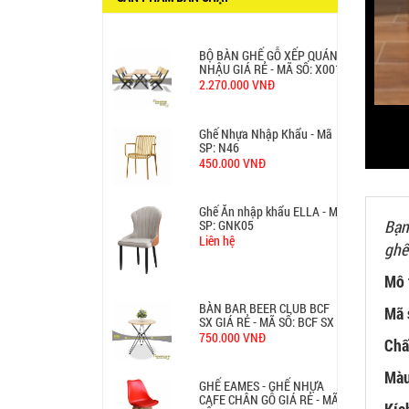
650.000 VNĐ
BỘ BÀN GHẾ GỖ XẾP QUÁN
NHẬU GIÁ RẺ - MÃ SỐ: X001
2.270.000 VNĐ
Ghế Nhựa Nhập Khẩu - Mã
SP: N46
450.000 VNĐ
Ghế Ăn nhập khẩu ELLA - Mã
Bạn
SP: GNK05
Liên hệ
ghế
Mô 
BÀN BAR BEER CLUB BCF
Mã 
SX GIÁ RẺ - MÃ SỐ: BCF SX
750.000 VNĐ
Chấ
Màu
GHẾ EAMES - GHẾ NHỰA
CAFE CHÂN GỖ GIÁ RẺ - MÃ