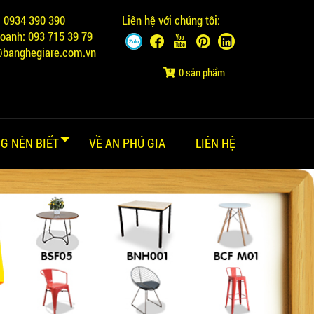
:
0934 390 390
Liên hệ với chúng tôi:
doanh:
093 715 39 79
@banghegiare.com.vn
0 sản phẩm
G NÊN BIẾT
VỀ AN PHÚ GIA
LIÊN HỆ