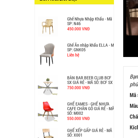
450.000 VNĐ
Ghế Ăn nhập khẩu ELLA - Mã
SP: GNK05
Liên hệ
BÀN BAR BEER CLUB BCF
SX GIÁ RẺ - MÃ SỐ: BCF SX
750.000 VNĐ
Bạn
GHẾ EAMES - GHẾ NHỰA
phù
CAFE CHÂN GỖ GIÁ RẺ - MÃ
SỐ: M002
550.000 VNĐ
Mã 
Màu
GHẾ XẾP GẤP GIÁ RẺ - MÃ
SỐ: X001
380.000 VNĐ
Chấ
Kíc
BÀN CAFE BCF01 GIÁ RẺ -
MÃ SỐ: BCF01