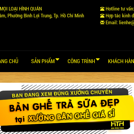
MỌI LOẠI HÌNH QUÁN
Hotline tư vấn
m, Phường Bình Lợi Trung, Tp. Hồ Chí Minh
Hợp tác kinh 
Email:
lienhe
ANG CHỦ
SẢN PHẨM
CÔNG TRÌNH
KHÁCH HÀN