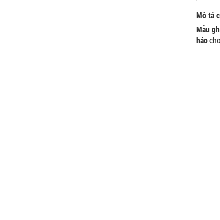
SỐ: M002
550.000 VNĐ
Mô tả ch
Mẫu gh
GHẾ XẾP GẤP GIÁ RẺ - MÃ
SỐ: X001
hảo
cho 
380.000 VNĐ
BÀN CAFE BCF01 GIÁ RẺ -
MÃ SỐ: BCF01
650.000 VNĐ