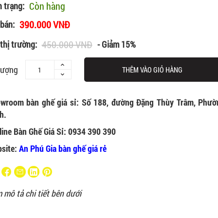
Còn hàng
h trạng:
390.000 VNĐ
 bán:
450.000 VNĐ
thị trường:
- Giảm 15%
lượng
THÊM VÀO GIỎ HÀNG
wroom bàn ghế giá sỉ: Số 188, đường Đặng Thùy Trâm, Phườ
h.
line Bàn Ghế Giá Sỉ: 0934 390 390
site:
An Phú Gia bàn ghế giá rẻ
 mô tả chi tiết bên dưới