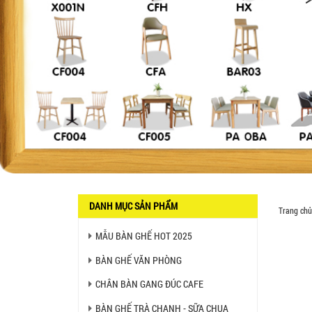
DANH MỤC SẢN PHẨM
Trang chủ
MẪU BÀN GHẾ HOT 2025
Ghế Ăn nhập khẩu ELLA - Mã
SP: GNK05
BÀN GHẾ VĂN PHÒNG
Liên hệ
CHÂN BÀN GANG ĐÚC CAFE
BÀN GHẾ TRÀ CHANH - SỮA CHUA