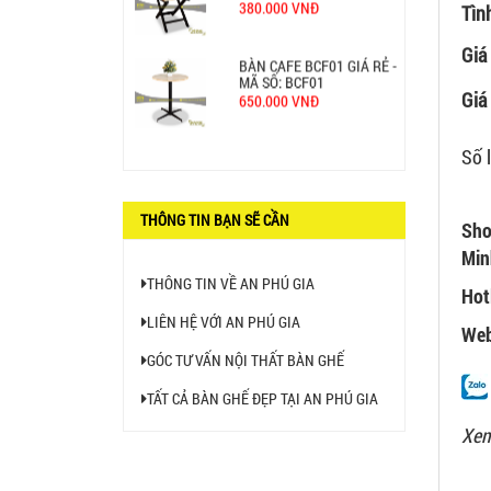
Tìn
650.000 VNĐ
Giá
BỘ BÀN GHẾ GỖ XẾP QUÁN
NHẬU GIÁ RẺ - MÃ SỐ: X001
Giá 
2.270.000 VNĐ
Số 
Ghế Nhựa Nhập Khẩu - Mã
SP: N46
450.000 VNĐ
THÔNG TIN BẠN SẼ CẦN
Sho
Min
Ghế Ăn nhập khẩu ELLA - Mã
SP: GNK05
THÔNG TIN VỀ AN PHÚ GIA
Liên hệ
Hot
LIÊN HỆ VỚI AN PHÚ GIA
Web
GÓC TƯ VẤN NỘI THẤT BÀN GHẾ
BÀN BAR BEER CLUB BCF
SX GIÁ RẺ - MÃ SỐ: BCF SX
TẤT CẢ BÀN GHẾ ĐẸP TẠI AN PHÚ GIA
750.000 VNĐ
Xem
GHẾ EAMES - GHẾ NHỰA
CAFE CHÂN GỖ GIÁ RẺ - MÃ