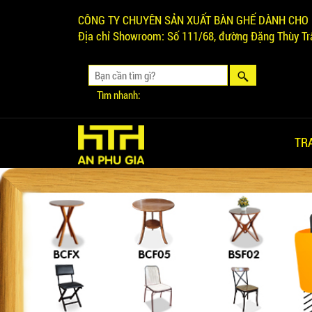
CÔNG TY CHUYÊN SẢN XUẤT BÀN GHẾ DÀNH CHO 
Địa chỉ Showroom:
Số 111/68, đường Đặng Thùy Trâ
Tìm nhanh:
TR