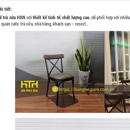
i tiết:
ế trà sữa HXN
với
thiết kế tinh tế
,
chất lượng cao
, dễ phối hợp với nhiề
quán cafe, trà sữa, nhà hàng, khách sạn – resort…