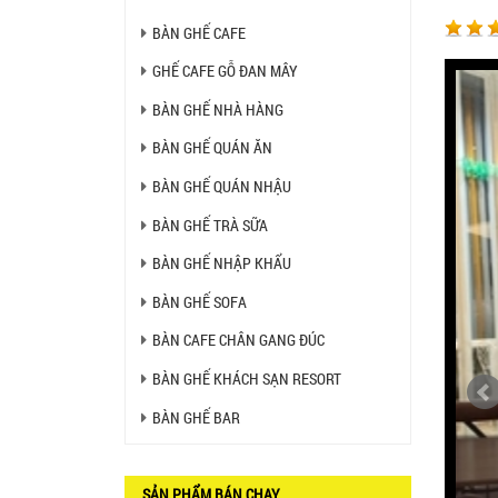
BÀN BAR BEER CLUB BCF
SX GIÁ RẺ - MÃ SỐ: BCF SX
BÀN GHẾ CAFE
750.000 VNĐ
GHẾ CAFE GỖ ĐAN MÂY
GHẾ EAMES - GHẾ NHỰA
BÀN GHẾ NHÀ HÀNG
CAFE CHÂN GỖ GIÁ RẺ - MÃ
SỐ: M002
BÀN GHẾ QUÁN ĂN
550.000 VNĐ
BÀN GHẾ QUÁN NHẬU
GHẾ XẾP GẤP GIÁ RẺ - MÃ
SỐ: X001
BÀN GHẾ TRÀ SỮA
380.000 VNĐ
BÀN GHẾ NHẬP KHẨU
BÀN CAFE BCF01 GIÁ RẺ -
BÀN GHẾ SOFA
MÃ SỐ: BCF01
650.000 VNĐ
BÀN CAFE CHÂN GANG ĐÚC
BÀN GHẾ KHÁCH SẠN RESORT
BỘ BÀN GHẾ GỖ XẾP QUÁN
NHẬU GIÁ RẺ - MÃ SỐ: X001
2.270.000 VNĐ
BÀN GHẾ BAR
Ghế Nhựa Nhập Khẩu - Mã
SP: N46
SẢN PHẨM BÁN CHẠY