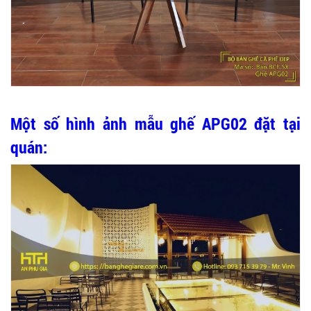
Một số hình ảnh mẫu ghế APG02 đặt tại
quán: