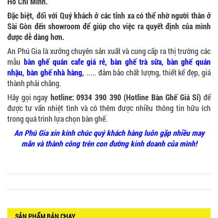
Hồ Chí Minh.
Đặc biệt, đối với Quý khách ở các tỉnh xa có thể nhờ người thân ở
Sài Gòn đến showroom để giúp cho việc ra quyết định của mình
được dễ dàng hơn.
GHẾ XẾP GẤP GIÁ RẺ - MÃ SỐ: X001
An Phú Gia là xưởng chuyên sản xuất và cung cấp ra thị trường các
380.000 VNĐ
mẫu
bàn ghế quán cafe giá rẻ
,
bàn ghế trà sữa
, bàn ghế quán
nhậu,
bàn ghế nhà hàng
,
..... đảm bảo chất lượng, thiết kế đẹp, giá
thành phải chăng.
Hãy gọi ngay
hotline: 0934 390 390 (Hotline Bàn Ghế Giá Sỉ)
để
được tư vấn nhiệt tình và có thêm được nhiều thông tin hữu ích
BÀN CAFE BCF01 GIÁ RẺ - MÃ SỐ: BCF01
trong quá trình lựa chọn bàn ghế.
650.000 VNĐ
An Phú Gia xin kính chúc quý khách hàng luôn gặp nhiều may
mắn và thành công trên con đường kinh doanh của mình!
BỘ BÀN GHẾ GỖ XẾP QUÁN NHẬU GIÁ RẺ - MÃ
SỐ: X001
2.270.000 VNĐ
SẢN PHẨM BÁN CHẠY