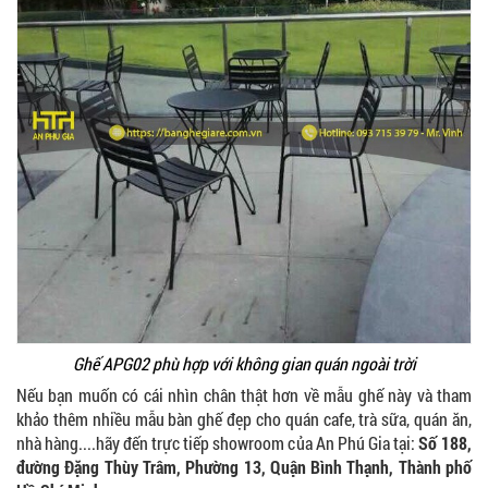
Ghế Ăn nhập khẩu ELLA - Mã SP: GNK05
Liên hệ
BÀN BAR BEER CLUB BCF SX GIÁ RẺ - MÃ SỐ:
BCF SX
750.000 VNĐ
Ghế APG02 phù hợp với không gian quán ngoài trời
Nếu bạn muốn có cái nhìn chân thật hơn về mẫu ghế này và tham
khảo thêm nhiều mẫu bàn ghế đẹp cho quán cafe, trà sữa, quán ăn,
GHẾ EAMES - GHẾ NHỰA CAFE CHÂN GỖ GIÁ RẺ
nhà hàng....hãy đến trực tiếp showroom của An Phú Gia tại:
Số 188,
- MÃ SỐ: M002
đường Đặng Thùy Trâm, Phường 13, Quận Bình Thạnh, Thành phố
550.000 VNĐ