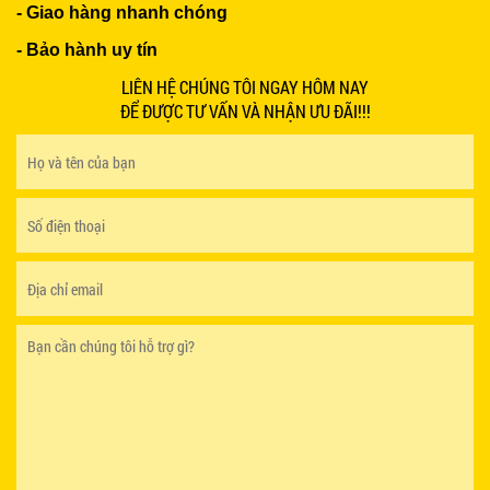
- Giao hàng nhanh chóng
BÀN BAR BEER CLUB BCF SX GIÁ RẺ - MÃ SỐ:
- Bảo hành uy tín
BCF SX
750.000 VNĐ
LIÊN HỆ CHÚNG TÔI NGAY HÔM NAY
ĐỂ ĐƯỢC TƯ VẤN VÀ NHẬN ƯU ĐÃI!!!
GHẾ EAMES - GHẾ NHỰA CAFE CHÂN GỖ GIÁ RẺ
- MÃ SỐ: M002
550.000 VNĐ
GHẾ XẾP GẤP GIÁ RẺ - MÃ SỐ: X001
380.000 VNĐ