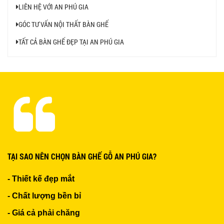
LIÊN HỆ VỚI AN PHÚ GIA
BỘ BÀN GHẾ GỖ XẾP QUÁN NHẬU GIÁ RẺ - MÃ
GÓC TƯ VẤN NỘI THẤT BÀN GHẾ
SỐ: X001
2.270.000 VNĐ
TẤT CẢ BÀN GHẾ ĐẸP TẠI AN PHÚ GIA
Ghế Nhựa Nhập Khẩu - Mã SP: N46
450.000 VNĐ
Ghế Ăn nhập khẩu ELLA - Mã SP: GNK05
TẠI SAO NÊN CHỌN BÀN GHẾ GỖ AN PHÚ GIA?
Liên hệ
- Thiết kế đẹp mắt
- Chất lượng bền bỉ
- Giá cả phải chăng