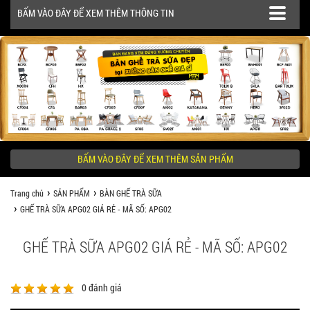
BẤM VÀO ĐÂY ĐỂ XEM THÊM THÔNG TIN
SẢN PHẨM
CÔNG TRÌNH
BẤM VÀO ĐÂY ĐỂ XEM THÊM SẢN PHẨM
KHÁCH HÀNG NÊN BIẾT
Trang chủ
SẢN PHẨM
BÀN GHẾ TRÀ SỮA
GHẾ TRÀ SỮA APG02 GIÁ RẺ - MÃ SỐ: APG02
GHẾ TRÀ SỮA APG02 GIÁ RẺ - MÃ SỐ: APG02
0
đánh giá