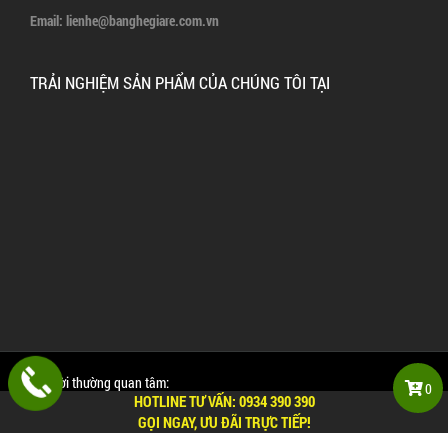
Email:
lienhe@banghegiare.com.vn
TRẢI NGHIỆM SẢN PHẨM CỦA CHÚNG TÔI TẠI
Mọi người thường quan tâm:
0
HOTLINE TƯ VẤN:
0934 390 390
Các bài viết hữu ích về bàn ghế quán dành cho bạn
GỌI NGAY, ƯU ĐÃI TRỰC TIẾP!