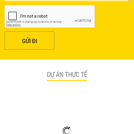
BÀN CAFE BCF01 GIÁ RẺ - MÃ SỐ: BCF01
650.000 VNĐ
GỬI ĐI
DỰ ÁN THỰC TẾ