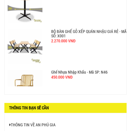
GHẾ EAMES - GHẾ NHỰA CAFE CHÂN GỖ GIÁ RẺ
- MÃ SỐ: M002
550.000 VNĐ
GHẾ XẾP GẤP GIÁ RẺ - MÃ SỐ: X001
380.000 VNĐ
BÀN CAFE BCF01 GIÁ RẺ - MÃ SỐ: BCF01
650.000 VNĐ
THÔNG TIN BẠN SẼ CẦN
THÔNG TIN VỀ AN PHÚ GIA