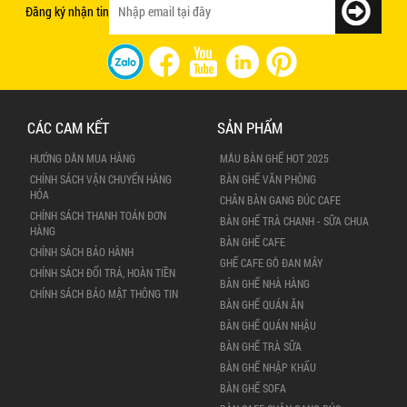
Đăng ký nhận tin
CÁC CAM KẾT
SẢN PHẨM
HƯỚNG DẪN MUA HÀNG
MẪU BÀN GHẾ HOT 2025
CHÍNH SÁCH VẬN CHUYỂN HÀNG
BÀN GHẾ VĂN PHÒNG
HÓA
CHÂN BÀN GANG ĐÚC CAFE
CHÍNH SÁCH THANH TOÁN ĐƠN
BÀN GHẾ TRÀ CHANH - SỮA CHUA
HÀNG
BÀN GHẾ CAFE
CHÍNH SÁCH BẢO HÀNH
GHẾ CAFE GỖ ĐAN MÂY
CHÍNH SÁCH ĐỔI TRẢ, HOÀN TIỀN
BÀN GHẾ NHÀ HÀNG
CHÍNH SÁCH BẢO MẬT THÔNG TIN
BÀN GHẾ QUÁN ĂN
BÀN GHẾ QUÁN NHẬU
BÀN GHẾ TRÀ SỮA
BÀN GHẾ NHẬP KHẨU
BÀN GHẾ SOFA