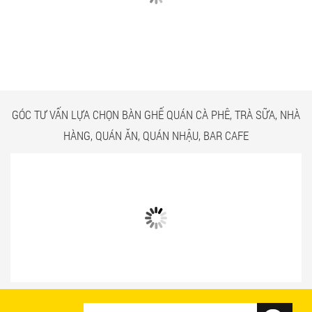
CÓ GÌ Ở CÁC CÔNG TRÌNH
NGẮM NHÌN BÀN GHẾ
BÀN GHẾ TRÀ SỮA GIÁ RẺ
QUÁN ĂN TPHCM GIÁ RẺ
HCM QUẬN TÂN BÌNH
TẠI CÔNG TRÌNH QUẬN
TÂN BÌNH
GÓC TƯ VẤN LỰA CHỌN BÀN GHẾ QUÁN CÀ PHÊ, TRÀ SỮA, NHÀ
HÀNG, QUÁN ĂN, QUÁN NHẬU, BAR CAFE
Bật mí 3 cách chọn bàn ghế quán ăn
Mẫu bàn ghế quán ăn giá rẻ và chất
nhanh tạo ấn tượng với khách hàng
lượng