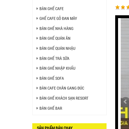
BÀN GHẾ CAFE
Ghế Ăn nhập khẩu ELLA - Mã
SP: GNK05
GHẾ CAFE GỖ ĐAN MÂY
Liên hệ
BÀN GHẾ NHÀ HÀNG
BÀN GHẾ QUÁN ĂN
BÀN BAR BEER CLUB BCF
SX GIÁ RẺ - MÃ SỐ: BCF SX
BÀN GHẾ QUÁN NHẬU
750.000 VNĐ
BÀN GHẾ TRÀ SỮA
GHẾ EAMES - GHẾ NHỰA
BÀN GHẾ NHẬP KHẨU
CAFE CHÂN GỖ GIÁ RẺ - MÃ
SỐ: M002
BÀN GHẾ SOFA
550.000 VNĐ
BÀN CAFE CHÂN GANG ĐÚC
GHẾ XẾP GẤP GIÁ RẺ - MÃ
SỐ: X001
BÀN GHẾ KHÁCH SẠN RESORT
380.000 VNĐ
BÀN GHẾ BAR
BÀN CAFE BCF01 GIÁ RẺ -
MÃ SỐ: BCF01
650.000 VNĐ
SẢN PHẨM BÁN CHẠY