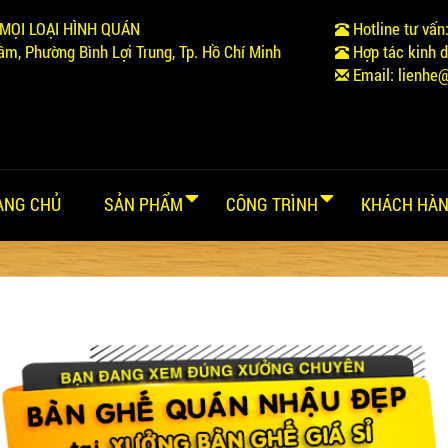
MỌI LOẠI HÌNH QUÁN
Hotline tư vấn
m, Phường Bình Lợi Trung, Tp. Hồ Chí Minh
Hợp tác kinh 
Email:
lienhe
ANG CHỦ
SẢN PHẨM
CÔNG TRÌNH
KHÁCH HÀN