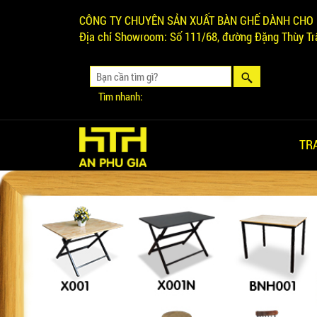
CÔNG TY CHUYÊN SẢN XUẤT BÀN GHẾ DÀNH CHO 
Địa chỉ Showroom:
Số 111/68, đường Đặng Thùy Trâ
Tìm nhanh:
TR
Ghế Ăn nhập khẩu ELLA - Mã
SP: GNK05
Liên hệ
BÀN BAR BEER CLUB BCF
SX GIÁ RẺ - MÃ SỐ: BCF SX