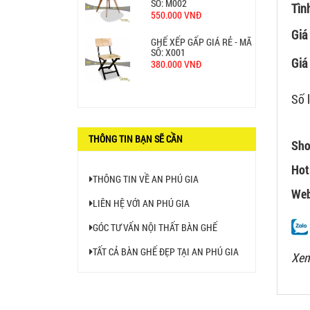
550.000 VNĐ
Tìn
GHẾ XẾP GẤP GIÁ RẺ - MÃ
Giá
SỐ: X001
380.000 VNĐ
Giá 
BÀN CAFE BCF01 GIÁ RẺ -
Số 
MÃ SỐ: BCF01
650.000 VNĐ
THÔNG TIN BẠN SẼ CẦN
Sho
Hot
THÔNG TIN VỀ AN PHÚ GIA
Web
LIÊN HỆ VỚI AN PHÚ GIA
GÓC TƯ VẤN NỘI THẤT BÀN GHẾ
TẤT CẢ BÀN GHẾ ĐẸP TẠI AN PHÚ GIA
Xem