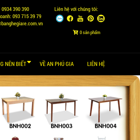
:
0934 390 390
Liên hệ với chúng tôi:
doanh:
093 715 39 79
@banghegiare.com.vn
0 sản phẩm
G NÊN BIẾT
VỀ AN PHÚ GIA
LIÊN HỆ