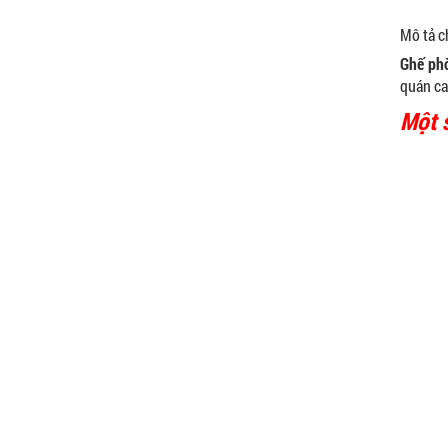
Mô tả ch
Ghế ph
quán ca
Một 