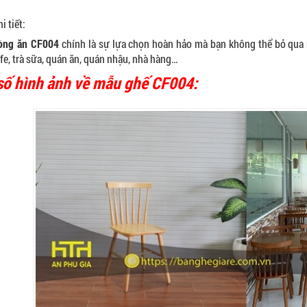
i tiết:
òng ăn CF004
chính là sự lựa chọn hoàn hảo mà bạn không thể bỏ qua
fe, trà sữa, quán ăn, quán nhậu, nhà hàng…
số hình ảnh về mẫu ghế CF004: