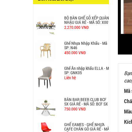
BỘ BÀN GHẾ GỖ XẾP QUÁN
NHẬU GIÁ RẺ - MÃ SỐ: X001
2.270.000 VNĐ
Ghế Nhựa Nhập Khẩu - Mã
SP: N46
450.000 VNĐ
Ghế Ăn nhập khẩu ELLA - Mã
SP: GNK05
Liên hệ
Bạn
cao
Mã 
BÀN BAR BEER CLUB BCF
SX GIÁ RẺ - MÃ SỐ: BCF SX
Chấ
750.000 VNĐ
Màu
GHẾ EAMES - GHẾ NHỰA
Kíc
CAFE CHÂN GỖ GIÁ RẺ - MÃ
SỐ: M002