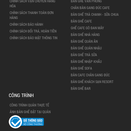
Đăng ký nhận tin
CÁC CAM KẾT
SẢN PHẨM
HƯỚNG DẪN MUA HÀNG
MẪU BÀN GHẾ HOT 2025
CHÍNH SÁCH VẬN CHUYỂN HÀNG
BÀN GHẾ VĂN PHÒNG
HÓA
CHÂN BÀN GANG ĐÚC CAFE
CHÍNH SÁCH THANH TOÁN ĐƠN
BÀN GHẾ TRÀ CHANH - SỮA CHUA
HÀNG
BÀN GHẾ CAFE
CHÍNH SÁCH BẢO HÀNH
GHẾ CAFE GỖ ĐAN MÂY
CHÍNH SÁCH ĐỔI TRẢ, HOÀN TIỀN
BÀN GHẾ NHÀ HÀNG
CHÍNH SÁCH BẢO MẬT THÔNG TIN
BÀN GHẾ QUÁN ĂN
BÀN GHẾ QUÁN NHẬU