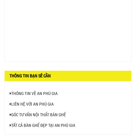
BÀN BAR BEER CLUB BCF SX GIÁ RẺ - MÃ SỐ:
BCF SX
750.000 VNĐ
GHẾ EAMES - GHẾ NHỰA CAFE CHÂN GỖ GIÁ RẺ
- MÃ SỐ: M002
550.000 VNĐ
GHẾ XẾP GẤP GIÁ RẺ - MÃ SỐ: X001
380.000 VNĐ