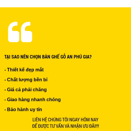
BÀN CAFE BCF01 GIÁ RẺ - MÃ SỐ: BCF01
650.000 VNĐ
THÔNG TIN BẠN SẼ CẦN
THÔNG TIN VỀ AN PHÚ GIA
LIÊN HỆ VỚI AN PHÚ GIA
BỘ BÀN GHẾ GỖ XẾP QUÁN NHẬU GIÁ RẺ - MÃ
GÓC TƯ VẤN NỘI THẤT BÀN GHẾ
SỐ: X001
2.270.000 VNĐ
TẤT CẢ BÀN GHẾ ĐẸP TẠI AN PHÚ GIA
Ghế Nhựa Nhập Khẩu - Mã SP: N46
450.000 VNĐ
Ghế Ăn nhập khẩu ELLA - Mã SP: GNK05
Liên hệ
BÀN BAR BEER CLUB BCF SX GIÁ RẺ - MÃ SỐ: