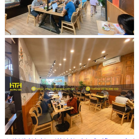
Ghế Ăn nhập khẩu ELLA - Mã SP: GNK05
Liên hệ
BÀN BAR BEER CLUB BCF SX GIÁ RẺ - MÃ SỐ:
BCF SX
750.000 VNĐ
GHẾ EAMES - GHẾ NHỰA CAFE CHÂN GỖ GIÁ RẺ
- MÃ SỐ: M002
550.000 VNĐ