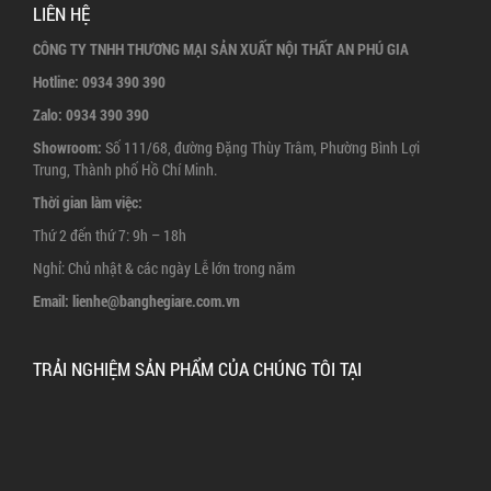
BÀN GHẾ TRÀ SỮA
BÀN GHẾ NHẬP KHẨU
BÀN GHẾ SOFA
BÀN CAFE CHÂN GANG ĐÚC
BÀN GHẾ KHÁCH SẠN RESORT
BÀN GHẾ BAR
CÔNG TRÌNH
CÔNG TRÌNH QUÁN THỰC TẾ
ẢNH BÀN GHẾ ĐẶT TẠI QUÁN
LIÊN HỆ
CÔNG TY TNHH THƯƠNG MẠI SẢN XUẤT NỘI THẤT AN PHÚ GIA
Hotline:
0934 390 390
Zalo:
0934 390 390
Showroom:
Số 111/68, đường Đặng Thùy Trâm, Phường Bình Lợi
Trung, Thành phố Hồ Chí Minh.