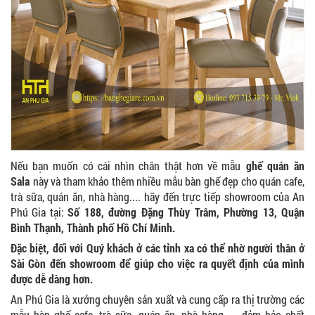
Nếu bạn muốn có cái nhìn chân thật hơn về mẫu
ghế quán ăn
Sala
này và tham khảo thêm nhiều mẫu bàn ghế đẹp cho quán cafe,
trà sữa, quán ăn, nhà hàng.... hãy đến trực tiếp showroom của An
Phú Gia tại:
Số 188, đường Đặng Thùy Trâm, Phường 13, Quận
Bình Thạnh, Thành phố Hồ Chí Minh.
Đặc biệt, đối với Quý khách ở các tỉnh xa có thể nhờ người thân ở
Sài Gòn đến showroom để giúp cho việc ra quyết định của mình
được dễ dàng hơn.
An Phú Gia là xưởng chuyên sản xuất và cung cấp ra thị trường các
mẫu bàn ghế cafe, trà sữa, quán ăn, nhà hàng..... đảm bảo chất