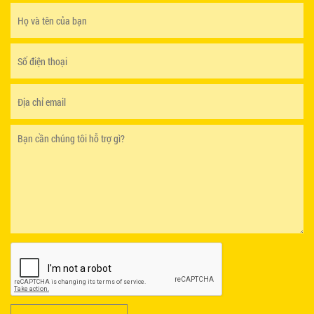
BCF SX
TẠI SAO NÊN CHỌN BÀN GHẾ GỖ AN PHÚ GIA?
750.000 VNĐ
GHẾ EAMES - GHẾ NHỰA CAFE CHÂN GỖ GIÁ RẺ
- Thiết kế đẹp mắt
- MÃ SỐ: M002
550.000 VNĐ
- Chất lượng bền bỉ
GHẾ XẾP GẤP GIÁ RẺ - MÃ SỐ: X001
- Giá cả phải chăng
380.000 VNĐ
- Giao hàng nhanh chóng
BÀN CAFE BCF01 GIÁ RẺ - MÃ SỐ: BCF01
650.000 VNĐ
- Bảo hành uy tín
LIÊN HỆ CHÚNG TÔI NGAY HÔM NAY
ĐỂ ĐƯỢC TƯ VẤN VÀ NHẬN ƯU ĐÃI!!!