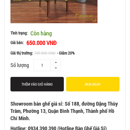
Còn hàng
Tình trạng:
650.000 VNĐ
Giá bán:
Giá thị trường:
780.000 VNĐ
- Giảm 20%
Số lượng
THÊM VÀO GIỎ HÀNG
MUA NGAY
Showroom bàn ghế giá sỉ
: Số 188, đường Đặng Thùy
Trâm, Phường 13, Quận Bình Thạnh, Thành phố Hồ
Chí Minh.
Hotline: 0934 390 390 (Hotline Bàn Ghế Giá Sỉ)