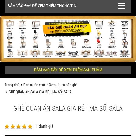
BẤM VÀO ĐÂY ĐỂ XEM THÊM THÔNG TIN
SẢN PHẨM
CÔNG TRÌNH
BẤM VÀO ĐÂY ĐỂ XEM THÊM SẢN PHẨM
KHÁCH HÀNG NÊN BIẾT
Trang chủ
Bạn muốn xem
Xem tất cả bàn ghế
GHẾ QUÁN ĂN SALA GIÁ RẺ - MÃ SỐ: SALA
GHẾ QUÁN ĂN SALA GIÁ RẺ - MÃ SỐ: SALA
1
đánh giá