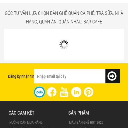
CÓ GÌ Ở CÁC CÔNG TRÌNH
NGẮM NHÌN BÀN GHẾ
BÀN GHẾ TRÀ SỮA GIÁ RẺ
QUÁN ĂN TPHCM GIÁ RẺ
HCM QUẬN TÂN BÌNH
TẠI CÔNG TRÌNH QUẬN
TÂN BÌNH
GÓC TƯ VẤN LỰA CHỌN BÀN GHẾ QUÁN CÀ PHÊ, TRÀ SỮA, NHÀ
HÀNG, QUÁN ĂN, QUÁN NHẬU, BAR CAFE
Bật mí 3 cách chọn bàn ghế quán ăn
Mẫu bàn ghế quán ăn giá rẻ và chất
nhanh tạo ấn tượng với khách hàng
lượng