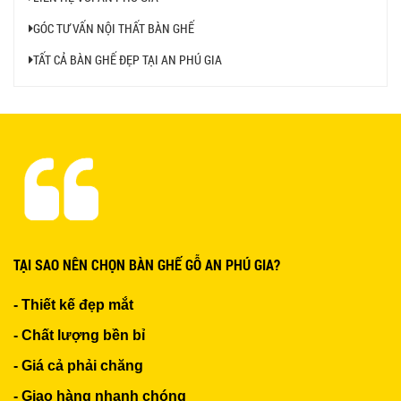
GÓC TƯ VẤN NỘI THẤT BÀN GHẾ
TẤT CẢ BÀN GHẾ ĐẸP TẠI AN PHÚ GIA
BÀN BAR BEER CLUB BCF SX GIÁ RẺ - MÃ SỐ:
BCF SX
750.000 VNĐ
GHẾ EAMES - GHẾ NHỰA CAFE CHÂN GỖ GIÁ RẺ
- MÃ SỐ: M002
550.000 VNĐ
TẠI SAO NÊN CHỌN BÀN GHẾ GỖ AN PHÚ GIA?
- Thiết kế đẹp mắt
GHẾ XẾP GẤP GIÁ RẺ - MÃ SỐ: X001
- Chất lượng bền bỉ
380.000 VNĐ
- Giá cả phải chăng
- Giao hàng nhanh chóng