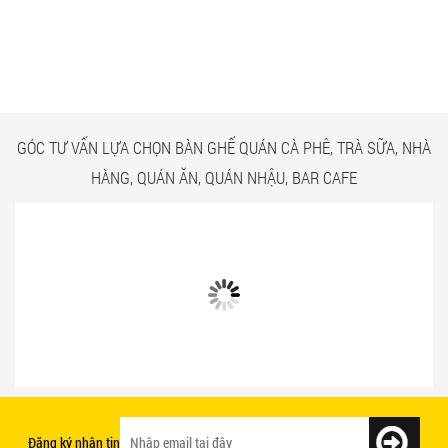
CÓ GÌ Ở CÁC CÔNG TRÌNH
NGẮM NHÌN BÀN GHẾ
BÀN GHẾ TRÀ SỮA GIÁ RẺ
QUÁN ĂN TPHCM GIÁ RẺ
HCM QUẬN TÂN BÌNH
TẠI CÔNG TRÌNH QUẬN
TÂN BÌNH
GÓC TƯ VẤN LỰA CHỌN BÀN GHẾ QUÁN CÀ PHÊ, TRÀ SỮA, NHÀ
HÀNG, QUÁN ĂN, QUÁN NHẬU, BAR CAFE
Bật mí 3 cách chọn bàn ghế quán ăn
Mẫu bàn ghế quán ăn giá rẻ và chất
nhanh tạo ấn tượng với khách hàng
lượng
Đăng ký nhận tin