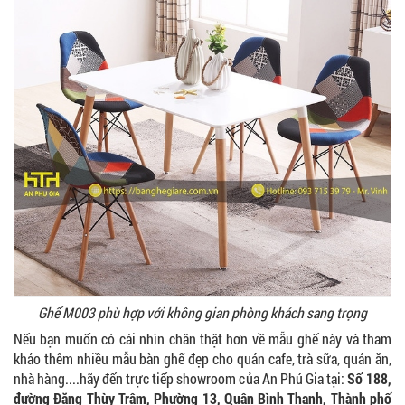
GHẾ EAMES - GHẾ NHỰA CAFE CHÂN GỖ GIÁ RẺ
- MÃ SỐ: M002
550.000 VNĐ
GHẾ XẾP GẤP GIÁ RẺ - MÃ SỐ: X001
380.000 VNĐ
BÀN CAFE BCF01 GIÁ RẺ - MÃ SỐ: BCF01
650.000 VNĐ
Ghế M003 phù hợp với không gian phòng khách sang trọng
Nếu bạn muốn có cái nhìn chân thật hơn về mẫu ghế này và tham
khảo thêm nhiều mẫu bàn ghế đẹp cho quán cafe, trà sữa, quán ăn,
nhà hàng....hãy đến trực tiếp showroom của An Phú Gia tại:
Số 188,
BỘ BÀN GHẾ GỖ XẾP QUÁN NHẬU GIÁ RẺ - MÃ
đường Đặng Thùy Trâm, Phường 13, Quận Bình Thạnh, Thành phố
SỐ: X001