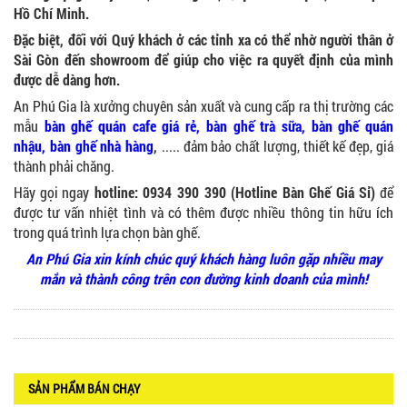
2.270.000 VNĐ
Hồ Chí Minh.
Đặc biệt, đối với Quý khách ở các tỉnh xa có thể nhờ người thân ở
Sài Gòn đến showroom để giúp cho việc ra quyết định của mình
được dễ dàng hơn.
An Phú Gia là xưởng chuyên sản xuất và cung cấp ra thị trường các
Ghế Nhựa Nhập Khẩu - Mã SP: N46
450.000 VNĐ
mẫu
bàn ghế quán cafe giá rẻ
,
bàn ghế trà sữa
, bàn ghế quán
nhậu,
bàn ghế nhà hàng
,
..... đảm bảo chất lượng, thiết kế đẹp, giá
thành phải chăng.
Hãy gọi ngay
hotline: 0934 390 390 (Hotline Bàn Ghế Giá Sỉ)
để
được tư vấn nhiệt tình và có thêm được nhiều thông tin hữu ích
trong quá trình lựa chọn bàn ghế.
Ghế Ăn nhập khẩu ELLA - Mã SP: GNK05
Liên hệ
An Phú Gia xin kính chúc quý khách hàng luôn gặp nhiều may
mắn và thành công trên con đường kinh doanh của mình!
SẢN PHẨM BÁN CHẠY
BÀN BAR BEER CLUB BCF SX GIÁ RẺ - MÃ SỐ:
BCF SX