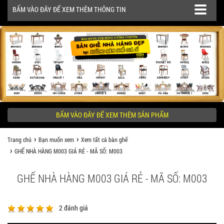
BẤM VÀO ĐÂY ĐỂ XEM THÊM THÔNG TIN
SẢN PHẨM
CÔNG TRÌNH
BẤM VÀO ĐÂY ĐỂ XEM THÊM SẢN PHẨM
KHÁCH HÀNG NÊN BIẾT
Trang chủ
Bạn muốn xem
Xem tất cả bàn ghế
GHẾ NHÀ HÀNG M003 GIÁ RẺ - MÃ SỐ: M003
GHẾ NHÀ HÀNG M003 GIÁ RẺ - MÃ SỐ: M003
2
đánh giá