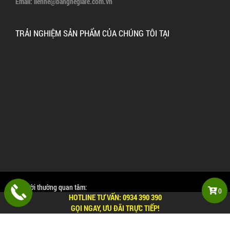
Email:
lienhe@banghegiare.com.vn
TRẢI NGHIỆM SẢN PHẨM CỦA CHÚNG TÔI TẠI
Mọi người thường quan tâm:
0
HOTLINE TƯ VẤN:
0934 390 390
Các bài viết hữu ích về bàn ghế quán dành cho bạn
GỌI NGAY, ƯU ĐÃI TRỰC TIẾP!