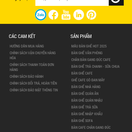
CÁC CAM KẾT
SẢN PHẨM
HƯỚNG DẪN MUA HÀNG
MẪU BÀN GHẾ HOT 2025
CHÍNH SÁCH VẬN CHUYỂN HÀNG
BÀN GHẾ VĂN PHÒNG
HÓA
CHÂN BÀN GANG ĐÚC CAFE
CHÍNH SÁCH THANH TOÁN ĐƠN
BÀN GHẾ TRÀ CHANH - SỮA CHUA
HÀNG
BÀN GHẾ CAFE
CHÍNH SÁCH BẢO HÀNH
GHẾ CAFE GỖ ĐAN MÂY
CHÍNH SÁCH ĐỔI TRẢ, HOÀN TIỀN
BÀN GHẾ NHÀ HÀNG
CHÍNH SÁCH BẢO MẬT THÔNG TIN
BÀN GHẾ QUÁN ĂN
BÀN GHẾ QUÁN NHẬU
BÀN GHẾ TRÀ SỮA
BÀN GHẾ NHẬP KHẨU
BÀN GHẾ SOFA
BÀN CAFE CHÂN GANG ĐÚC