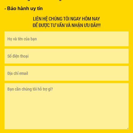
- Bảo hành uy tín
LIÊN HỆ CHÚNG TÔI NGAY HÔM NAY
BÀN CAFE BCF01 GIÁ RẺ - MÃ SỐ: BCF01
650.000 VNĐ
ĐỂ ĐƯỢC TƯ VẤN VÀ NHẬN ƯU ĐÃI!!!