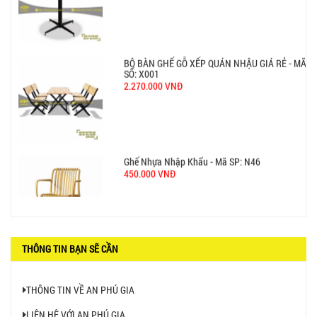
BỘ BÀN GHẾ GỖ XẾP QUÁN NHẬU GIÁ RẺ - MÃ
SỐ: X001
2.270.000 VNĐ
Ghế Nhựa Nhập Khẩu - Mã SP: N46
450.000 VNĐ
THÔNG TIN BẠN SẼ CẦN
Ghế Ăn nhập khẩu ELLA - Mã SP: GNK05
Liên hệ
THÔNG TIN VỀ AN PHÚ GIA
LIÊN HỆ VỚI AN PHÚ GIA