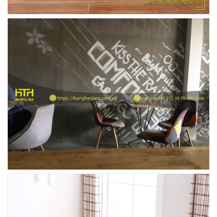
Ghế Ăn nhập khẩu ELLA - Mã SP: GNK05
Liên hệ
BÀN BAR BEER CLUB BCF SX GIÁ RẺ - MÃ SỐ:
BCF SX
750.000 VNĐ