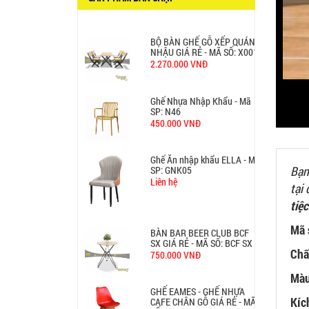
2.270.000 VNĐ
Ghế Nhựa Nhập Khẩu - Mã
SP: N46
450.000 VNĐ
Ghế Ăn nhập khẩu ELLA - Mã
SP: GNK05
Liên hệ
Bạn
BÀN BAR BEER CLUB BCF
SX GIÁ RẺ - MÃ SỐ: BCF SX
tại
750.000 VNĐ
tiệc
Mã 
GHẾ EAMES - GHẾ NHỰA
CAFE CHÂN GỖ GIÁ RẺ - MÃ
Chấ
SỐ: M002
550.000 VNĐ
Màu
GHẾ XẾP GẤP GIÁ RẺ - MÃ
Kíc
SỐ: X001