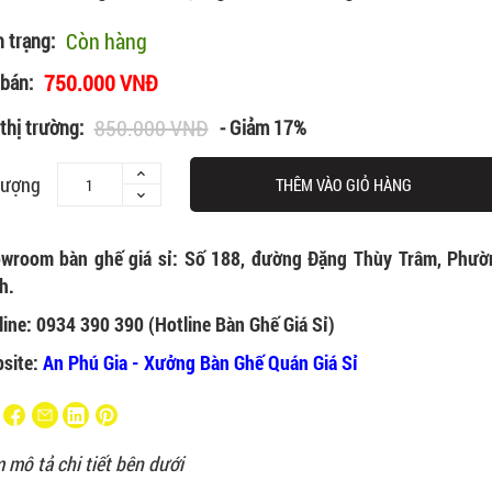
Còn hàng
h trạng:
750.000 VNĐ
 bán:
850.000 VNĐ
thị trường:
- Giảm 17%
lượng
THÊM VÀO GIỎ HÀNG
wroom bàn ghế giá sỉ: Số 188, đường Đặng Thùy Trâm, Phườ
h.
line: 0934 390 390 (Hotline Bàn Ghế Giá Sỉ)
site:
An Phú Gia - Xưởng Bàn Ghế Quán Giá Sỉ
 mô tả chi tiết bên dưới