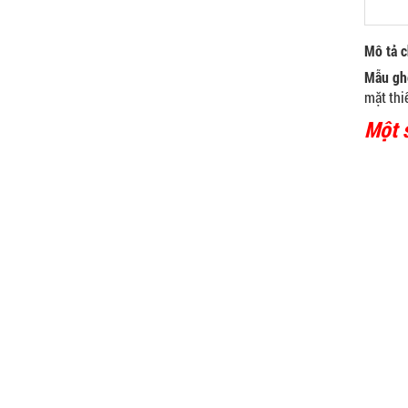
750.000 VNĐ
Mô tả ch
GHẾ EAMES - GHẾ NHỰA
CAFE CHÂN GỖ GIÁ RẺ - MÃ
Mẫu gh
SỐ: M002
mặt thi
550.000 VNĐ
Một 
GHẾ XẾP GẤP GIÁ RẺ - MÃ
SỐ: X001
380.000 VNĐ
BÀN CAFE BCF01 GIÁ RẺ -
MÃ SỐ: BCF01
650.000 VNĐ