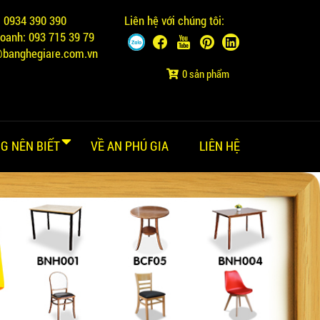
:
0934 390 390
Liên hệ với chúng tôi:
doanh:
093 715 39 79
@banghegiare.com.vn
0 sản phẩm
G NÊN BIẾT
VỀ AN PHÚ GIA
LIÊN HỆ