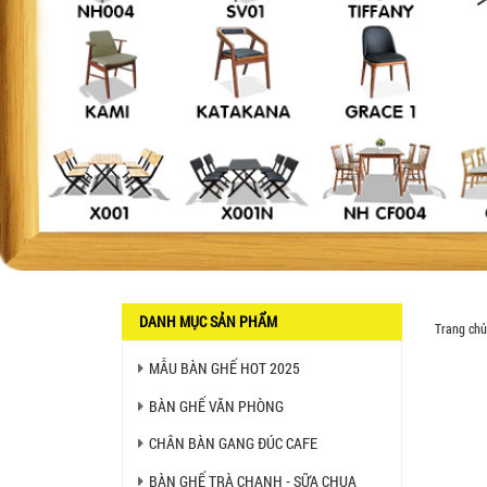
DANH MỤC SẢN PHẨM
Trang chủ
MẪU BÀN GHẾ HOT 2025
BÀN GHẾ VĂN PHÒNG
CHÂN BÀN GANG ĐÚC CAFE
Ghế Ăn nhập khẩu ELLA - Mã
SP: GNK05
BÀN GHẾ TRÀ CHANH - SỮA CHUA