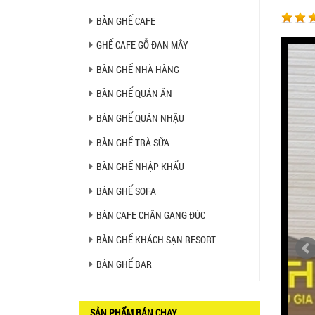
Liên hệ
BÀN GHẾ CAFE
GHẾ CAFE GỖ ĐAN MÂY
BÀN BAR BEER CLUB BCF
SX GIÁ RẺ - MÃ SỐ: BCF SX
BÀN GHẾ NHÀ HÀNG
750.000 VNĐ
BÀN GHẾ QUÁN ĂN
BÀN GHẾ QUÁN NHẬU
GHẾ EAMES - GHẾ NHỰA
CAFE CHÂN GỖ GIÁ RẺ - MÃ
SỐ: M002
BÀN GHẾ TRÀ SỮA
550.000 VNĐ
BÀN GHẾ NHẬP KHẨU
GHẾ XẾP GẤP GIÁ RẺ - MÃ
SỐ: X001
BÀN GHẾ SOFA
380.000 VNĐ
BÀN CAFE CHÂN GANG ĐÚC
BÀN CAFE BCF01 GIÁ RẺ -
BÀN GHẾ KHÁCH SẠN RESORT
MÃ SỐ: BCF01
650.000 VNĐ
BÀN GHẾ BAR
BỘ BÀN GHẾ GỖ XẾP QUÁN
NHẬU GIÁ RẺ - MÃ SỐ: X001
SẢN PHẨM BÁN CHẠY