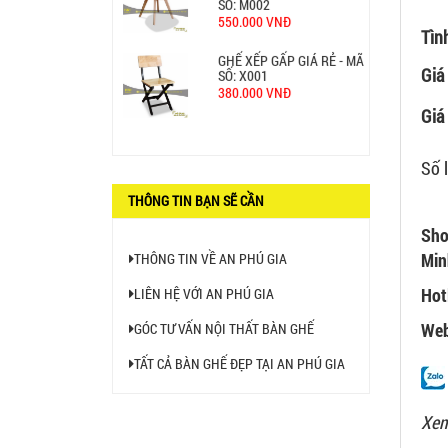
380.000 VNĐ
Tìn
BÀN CAFE BCF01 GIÁ RẺ -
Giá
MÃ SỐ: BCF01
650.000 VNĐ
Giá 
BỘ BÀN GHẾ GỖ XẾP QUÁN
NHẬU GIÁ RẺ - MÃ SỐ: X001
Số 
2.270.000 VNĐ
THÔNG TIN BẠN SẼ CẦN
Ghế Nhựa Nhập Khẩu - Mã
Sho
SP: N46
Min
THÔNG TIN VỀ AN PHÚ GIA
450.000 VNĐ
Hot
LIÊN HỆ VỚI AN PHÚ GIA
Ghế Ăn nhập khẩu ELLA - Mã
Web
GÓC TƯ VẤN NỘI THẤT BÀN GHẾ
SP: GNK05
Liên hệ
TẤT CẢ BÀN GHẾ ĐẸP TẠI AN PHÚ GIA
Xem
BÀN BAR BEER CLUB BCF
SX GIÁ RẺ - MÃ SỐ: BCF SX