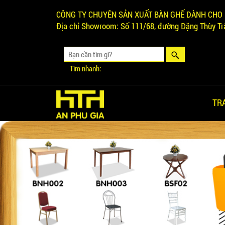
CÔNG TY CHUYÊN SẢN XUẤT BÀN GHẾ DÀNH CHO 
Địa chỉ Showroom:
Số 111/68, đường Đặng Thùy Trâ
Tìm nhanh:
TR