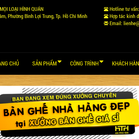
MỌI LOẠI HÌNH QUÁN
Hotline tư vấn
m, Phường Bình Lợi Trung, Tp. Hồ Chí Minh
Hợp tác kinh 
Email:
lienhe
ANG CHỦ
SẢN PHẨM
CÔNG TRÌNH
KHÁCH HÀN