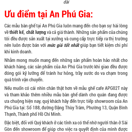
dài
Ưu điểm tại An Phú Gia:
Các mẫu bàn ghế tại An Phú Gia luôn mang đến cho bạn sự hài lòng
về
thiết kế, chất lượng
và cả giá thành. Những sản phẩm của chúng
tôi đều được sản xuất tại xưởng và cung cấp trực tiếp ra thị trường
nên luôn được bán với
mức giá tốt nhất
giúp bạn tiết kiệm chi phí
khi kinh doanh.
Nhằm mong muốn mang đến những sản phẩm hoàn hảo nhất cho
khách hàng, các sản phẩm của An Phú Gia trước khi giao đều được
đóng gói kỹ lưỡng để tránh hư hỏng, trầy xước do va chạm trong
quá trình vận chuyển.
Nếu muốn có cái nhìn chân thật hơn về mẫu ghế cafe APG02T này
và tham khảo thêm nhiều mẫu bàn ghế dành cho quán đang được
ưa chuộng hiện nay, quý khách hãy đến trực tiếp showroom của An
Phú Gia tại: Số 188, đường Đặng Thùy Trâm, Phường 13, Quận Bình
Thạnh, Thành phố Hồ Chí Minh.
Đặc biệt, đối với Quý khách ở các tỉnh xa có thể nhờ người thân ở Sài
Gòn đến showroom để giúp cho việc ra quyết định của mình được