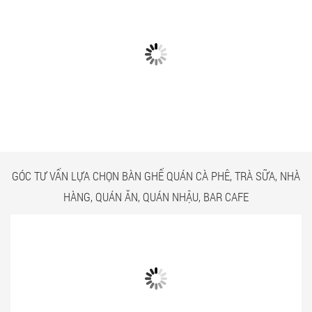
CÓ GÌ Ở CÁC CÔNG TRÌNH
NGẮM NHÌN BÀN GHẾ
BÀN GHẾ TRÀ SỮA GIÁ RẺ
QUÁN ĂN TPHCM GIÁ RẺ
HCM QUẬN TÂN BÌNH
TẠI CÔNG TRÌNH QUẬN
TÂN BÌNH
GÓC TƯ VẤN LỰA CHỌN BÀN GHẾ QUÁN CÀ PHÊ, TRÀ SỮA, NHÀ
HÀNG, QUÁN ĂN, QUÁN NHẬU, BAR CAFE