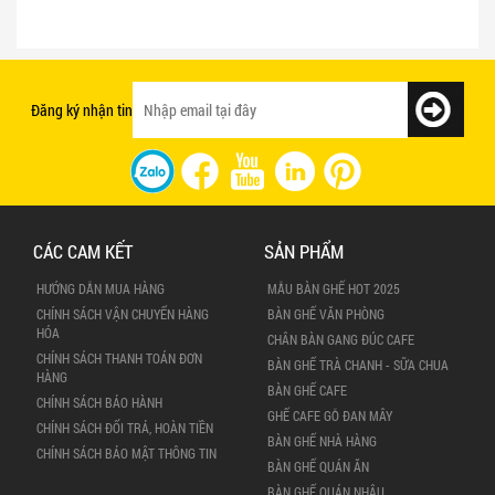
Bật mí 3 cách chọn bàn ghế quán ăn
Mẫu bàn ghế quán ăn giá rẻ và chất
nhanh tạo ấn tượng với khách hàng
lượng
Đăng ký nhận tin
CÁC CAM KẾT
SẢN PHẨM
HƯỚNG DẪN MUA HÀNG
MẪU BÀN GHẾ HOT 2025
CHÍNH SÁCH VẬN CHUYỂN HÀNG
BÀN GHẾ VĂN PHÒNG
HÓA
CHÂN BÀN GANG ĐÚC CAFE
CHÍNH SÁCH THANH TOÁN ĐƠN
BÀN GHẾ TRÀ CHANH - SỮA CHUA
HÀNG
BÀN GHẾ CAFE
CHÍNH SÁCH BẢO HÀNH
GHẾ CAFE GỖ ĐAN MÂY
CHÍNH SÁCH ĐỔI TRẢ, HOÀN TIỀN
BÀN GHẾ NHÀ HÀNG
CHÍNH SÁCH BẢO MẬT THÔNG TIN
BÀN GHẾ QUÁN ĂN
BÀN GHẾ QUÁN NHẬU