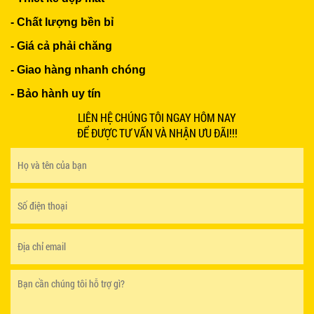
- Chất lượng bền bỉ
- Giá cả phải chăng
- Giao hàng nhanh chóng
BÀN BAR BEER CLUB BCF SX GIÁ RẺ - MÃ SỐ:
- Bảo hành uy tín
BCF SX
750.000 VNĐ
LIÊN HỆ CHÚNG TÔI NGAY HÔM NAY
ĐỂ ĐƯỢC TƯ VẤN VÀ NHẬN ƯU ĐÃI!!!
GHẾ EAMES - GHẾ NHỰA CAFE CHÂN GỖ GIÁ RẺ
- MÃ SỐ: M002
550.000 VNĐ
GHẾ XẾP GẤP GIÁ RẺ - MÃ SỐ: X001
380.000 VNĐ