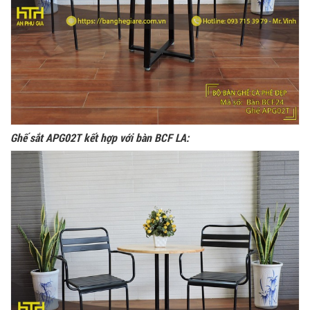
Ghế sắt APG02T kết hợp với bàn BCF LA: