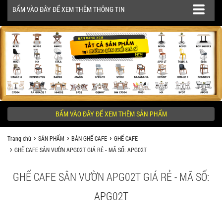
BẤM VÀO ĐÂY ĐỂ XEM THÊM THÔNG TIN
SẢN PHẨM
CÔNG TRÌNH
BẤM VÀO ĐÂY ĐỂ XEM THÊM SẢN PHẨM
KHÁCH HÀNG NÊN BIẾT
Trang chủ
SẢN PHẨM
BÀN GHẾ CAFE
GHẾ CAFE
GHẾ CAFE SÂN VƯỜN APG02T GIÁ RẺ - MÃ SỐ: APG02T
GHẾ CAFE SÂN VƯỜN APG02T GIÁ RẺ - MÃ SỐ:
APG02T