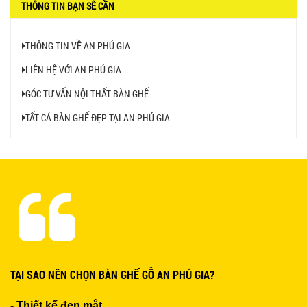
THÔNG TIN BẠN SẼ CẦN
THÔNG TIN VỀ AN PHÚ GIA
LIÊN HỆ VỚI AN PHÚ GIA
BỘ BÀN GHẾ GỖ XẾP QUÁN NHẬU GIÁ RẺ - MÃ
GÓC TƯ VẤN NỘI THẤT BÀN GHẾ
SỐ: X001
2.270.000 VNĐ
TẤT CẢ BÀN GHẾ ĐẸP TẠI AN PHÚ GIA
Ghế Nhựa Nhập Khẩu - Mã SP: N46
450.000 VNĐ
Ghế Ăn nhập khẩu ELLA - Mã SP: GNK05
TẠI SAO NÊN CHỌN BÀN GHẾ GỖ AN PHÚ GIA?
Liên hệ
- Thiết kế đẹp mắt