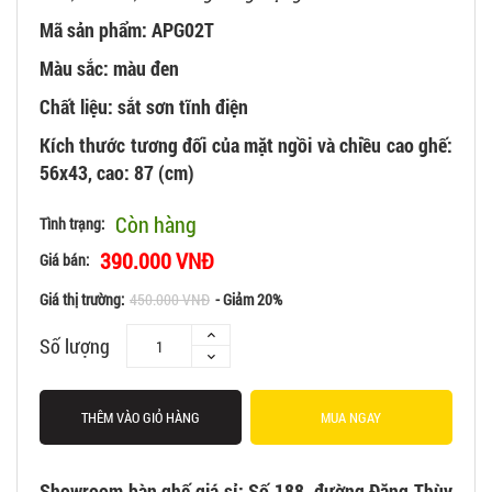
Mã sản phẩm: APG02T
Màu sắc: màu đen
Chất liệu: sắt sơn tĩnh điện
Kích thước tương đối của mặt ngồi và chiều cao ghế:
56x43, cao: 87 (cm)
Còn hàng
Tình trạng:
390.000 VNĐ
Giá bán:
Giá thị trường:
450.000 VNĐ
- Giảm 20%
Số lượng
THÊM VÀO GIỎ HÀNG
MUA NGAY
Showroom bàn ghế giá sỉ:
Số 188, đường Đặng Thùy