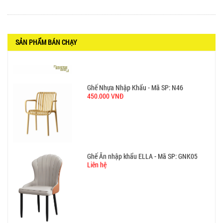
BỘ BÀN GHẾ GỖ XẾP QUÁN NHẬU GIÁ RẺ - MÃ
SỐ: X001
2.270.000 VNĐ
SẢN PHẨM BÁN CHẠY
Ghế Nhựa Nhập Khẩu - Mã SP: N46
450.000 VNĐ
Ghế Ăn nhập khẩu ELLA - Mã SP: GNK05
Liên hệ