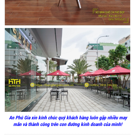
GHẾ EAMES - GHẾ NHỰA CAFE CHÂN GỖ GIÁ RẺ
- MÃ SỐ: M002
550.000 VNĐ
GHẾ XẾP GẤP GIÁ RẺ - MÃ SỐ: X001
380.000 VNĐ
BÀN CAFE BCF01 GIÁ RẺ - MÃ SỐ: BCF01
650.000 VNĐ
An Phú Gia xin kính chúc quý khách hàng luôn gặp nhiều may
mắn và thành công trên con đường kinh doanh của mình!