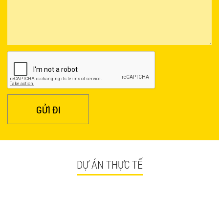
BÀN CAFE BCF01 GIÁ RẺ - MÃ SỐ: BCF01
650.000 VNĐ
GỬI ĐI
DỰ ÁN THỰC TẾ