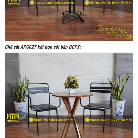
Ghế sắt APG02T kết hợp với bàn BCFX:
Ghế Ăn nhập khẩu ELLA - Mã SP: GNK05
Liên hệ
BÀN BAR BEER CLUB BCF SX GIÁ RẺ - MÃ SỐ:
BCF SX
750.000 VNĐ