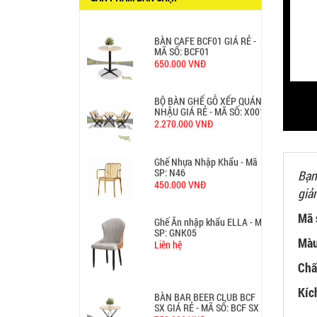
380.000 VNĐ
BÀN CAFE BCF01 GIÁ RẺ -
MÃ SỐ: BCF01
650.000 VNĐ
BỘ BÀN GHẾ GỖ XẾP QUÁN
NHẬU GIÁ RẺ - MÃ SỐ: X001
2.270.000 VNĐ
Ghế Nhựa Nhập Khẩu - Mã
SP: N46
Bạn
450.000 VNĐ
giả
Mã 
Ghế Ăn nhập khẩu ELLA - Mã
SP: GNK05
Màu
Liên hệ
Chất
Kíc
BÀN BAR BEER CLUB BCF
SX GIÁ RẺ - MÃ SỐ: BCF SX