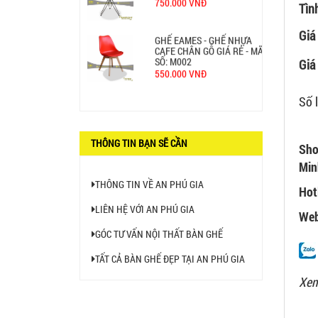
750.000 VNĐ
Tìn
Giá
GHẾ EAMES - GHẾ NHỰA
CAFE CHÂN GỖ GIÁ RẺ - MÃ
SỐ: M002
Giá 
550.000 VNĐ
Số 
GHẾ XẾP GẤP GIÁ RẺ - MÃ
SỐ: X001
380.000 VNĐ
THÔNG TIN BẠN SẼ CẦN
Sho
BÀN CAFE BCF01 GIÁ RẺ -
Min
MÃ SỐ: BCF01
650.000 VNĐ
THÔNG TIN VỀ AN PHÚ GIA
Hot
LIÊN HỆ VỚI AN PHÚ GIA
Web
GÓC TƯ VẤN NỘI THẤT BÀN GHẾ
TẤT CẢ BÀN GHẾ ĐẸP TẠI AN PHÚ GIA
Xem