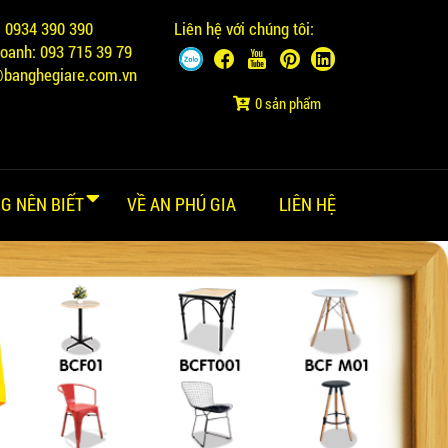
:
0934 390 390
Liên hệ với chúng tôi:
doanh:
093 715 39 79
@banghegiare.com.vn
0 sản phẩm
G NÊN BIẾT
VỀ AN PHÚ GIA
LIÊN HỆ