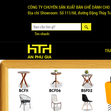
CÔNG TY CHUYÊN SẢN XUẤT BÀN GHẾ DÀNH CHO 
Địa chỉ Showroom:
Số 111/68, đường Đặng Thùy Trâ
Tìm nhanh:
TR
Ghế Ăn nhập khẩu ELLA - Mã
SP: GNK05