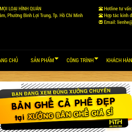
MỌI LOẠI HÌNH QUÁN
Hotline tư vấn
m, Phường Bình Lợi Trung, Tp. Hồ Chí Minh
Hợp tác kinh 
Email:
lienhe
ANG CHỦ
SẢN PHẨM
CÔNG TRÌNH
KHÁCH HÀN