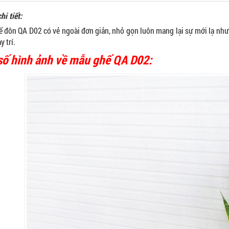
hi tiết:
 đôn QA D02 có vẻ ngoài đơn giản, nhỏ gọn luôn mang lại sự mới lạ nh
 trí.
số hình ảnh về mẫu ghế QA D02: