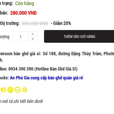
Còn hàng
h trạng:
280.000 VNĐ
 bán:
350.000 VNĐ
thị trường:
- Giảm 20%
lượng
THÊM VÀO GIỎ HÀNG
wroom bàn ghế giá sỉ: Số 188, đường Đặng Thùy Trâm, Phườ
h.
line: 0934 390 390 (Hotline Bàn Ghế Giá Sỉ)
site:
An Phú Gia cung cấp bàn ghế quán giá rẻ
 mô tả chi tiết bên dưới