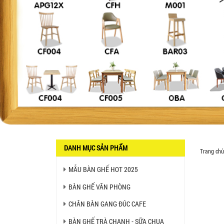
Liên hệ
BÀN BAR BEER CLUB BCF
SX GIÁ RẺ - MÃ SỐ: BCF SX
750.000 VNĐ
GHẾ EAMES - GHẾ NHỰA
CAFE CHÂN GỖ GIÁ RẺ - MÃ
SỐ: M002
550.000 VNĐ
GHẾ XẾP GẤP GIÁ RẺ - MÃ
SỐ: X001
380.000 VNĐ
DANH MỤC SẢN PHẨM
Trang chủ
BÀN CAFE BCF01 GIÁ RẺ -
MẪU BÀN GHẾ HOT 2025
MÃ SỐ: BCF01
650.000 VNĐ
BÀN GHẾ VĂN PHÒNG
CHÂN BÀN GANG ĐÚC CAFE
BỘ BÀN GHẾ GỖ XẾP QUÁN
NHẬU GIÁ RẺ - MÃ SỐ: X001
BÀN GHẾ TRÀ CHANH - SỮA CHUA