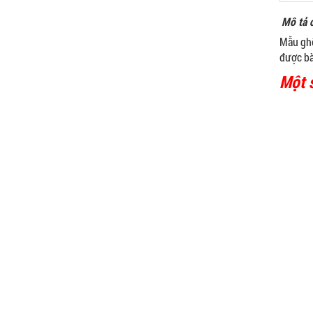
Mô tả c
Mẫu ghế
được bày
Một 