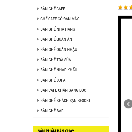
2.270.000 VNĐ
BÀN GHẾ CAFE
Ghế Nhựa Nhập Khẩu - Mã
GHẾ CAFE GỖ ĐAN MÂY
SP: N46
450.000 VNĐ
BÀN GHẾ NHÀ HÀNG
BÀN GHẾ QUÁN ĂN
Ghế Ăn nhập khẩu ELLA - Mã
SP: GNK05
BÀN GHẾ QUÁN NHẬU
Liên hệ
BÀN GHẾ TRÀ SỮA
BÀN GHẾ NHẬP KHẨU
BÀN BAR BEER CLUB BCF
SX GIÁ RẺ - MÃ SỐ: BCF SX
BÀN GHẾ SOFA
750.000 VNĐ
BÀN CAFE CHÂN GANG ĐÚC
GHẾ EAMES - GHẾ NHỰA
BÀN GHẾ KHÁCH SẠN RESORT
CAFE CHÂN GỖ GIÁ RẺ - MÃ
SỐ: M002
BÀN GHẾ BAR
550.000 VNĐ
GHẾ XẾP GẤP GIÁ RẺ - MÃ
SỐ: X001
SẢN PHẨM BÁN CHẠY