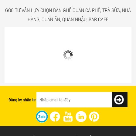
GÓC TƯ VẤN LỰA CHỌN BÀN GHẾ QUÁN CÀ PHÊ, TRÀ SỮA, NHÀ
HÀNG, QUÁN ĂN, QUÁN NHẬU, BAR CAFE
Bật mí 3 cách chọn bàn ghế quán ăn
Mẫu bàn ghế quán ăn giá rẻ và chất
nhanh tạo ấn tượng với khách hàng
lượng
Đăng ký nhận tin