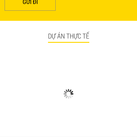
GỬI ĐI
DỰ ÁN THỰC TẾ
CÓ GÌ Ở CÁC CÔNG TRÌNH
NGẮM NHÌN BÀN GHẾ
BÀN GHẾ TRÀ SỮA GIÁ RẺ
QUÁN ĂN TPHCM GIÁ RẺ
HCM QUẬN TÂN BÌNH
TẠI CÔNG TRÌNH QUẬN
TÂN BÌNH