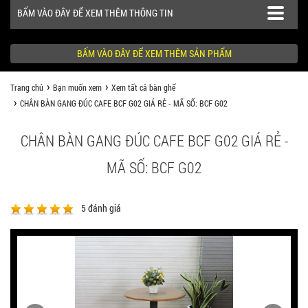
BẤM VÀO ĐÂY ĐỂ XEM THÊM THÔNG TIN
BẤM VÀO ĐÂY ĐỂ XEM THÊM SẢN PHẨM
Trang chủ
Bạn muốn xem
Xem tất cả bàn ghế
SẢN PHẨM
CHÂN BÀN GANG ĐÚC CAFE BCF G02 GIÁ RẺ - MÃ SỐ: BCF G02
CÔNG TRÌNH
CHÂN BÀN GANG ĐÚC CAFE BCF G02 GIÁ RẺ -
KHÁCH HÀNG NÊN BIẾT
MÃ SỐ: BCF G02
5
đánh giá