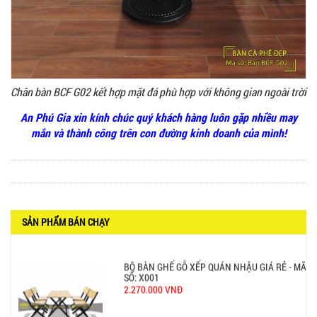
BÀN CAFE BCF01 GIÁ RẺ - MÃ SỐ: BCF01
650.000 VNĐ
Chân bàn BCF G02 kết hợp mặt đá phù hợp với không gian ngoài trời
An Phú Gia xin kính chúc quý khách hàng luôn gặp nhiều may
mắn và thành công trên con đường kinh doanh của mình!
BỘ BÀN GHẾ GỖ XẾP QUÁN NHẬU GIÁ RẺ - MÃ
SỐ: X001
2.270.000 VNĐ
SẢN PHẨM BÁN CHẠY
Ghế Nhựa Nhập Khẩu - Mã SP: N46
450.000 VNĐ