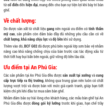
từ
cổ điển
đến
hiện đại
, mang đến cho bạn sự tiện lợi khi bày trí bàn
ghế.
Về chất lượng:
Do được sản xất từ chất liệu
gang
nên ngoài ưu điểm có
tính thẩm
mỹ cao
, sản phẩm còn đảm bảo đầy đủ những yêu cầu cần có về
chất lượng
,
khả năng chịu lực
và
độ bền
khi sử dụng.
Thêm vào đó,
BCF G02
đã được phủ bên ngoài lớp sơn bảo vệ nhằm
nâng cao khả năng chống chịu của bàn trước các tác động xấu từ
thời tiết hay bụi bẩn bên ngoài, giữ vững độ bền lâu dài.
Ưu điểm tại An Phú Gia:
Các sản phẩm tại An Phú Gia đều được
sản xuất tại xưởng
và
cung
cấp trực tiếp ra thị trường
, không qua trung gian nên luôn có chất
lượng vượt trội và được bán với mức giá cạnh tranh, giúp bạn tiết
kiệm chi phí khi đầu tư mua sắm bàn ghế.
Nhằm đảm bảo sự hài lòng cho khách hàng, các mẫu bàn ghế tại An
Phú Gia đều được
đóng gói kỹ lưỡng
trước khi giao, hạn chế trầy