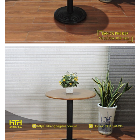
650.000 VNĐ
BỘ BÀN GHẾ GỖ XẾP QUÁN NHẬU GIÁ RẺ - MÃ
SỐ: X001
2.270.000 VNĐ
Ghế Nhựa Nhập Khẩu - Mã SP: N46
450.000 VNĐ
Ghế Ăn nhập khẩu ELLA - Mã SP: GNK05
Liên hệ