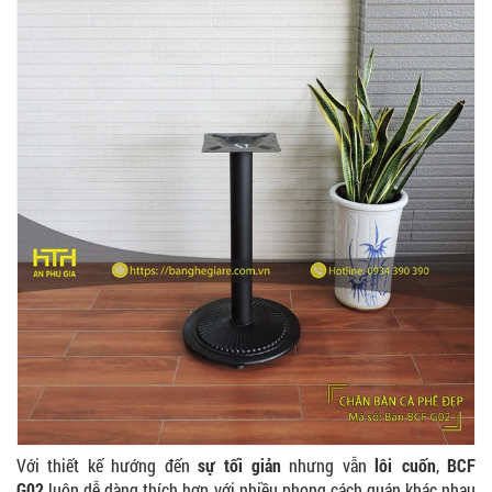
Với thiết kế hướng đến
sự tối giản
nhưng vẫn
lôi cuốn
,
BCF
G02
luôn dễ dàng thích hợp với nhiều phong cách quán khác nhau