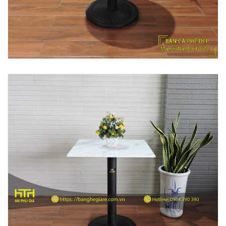
BÀN BAR BEER CLUB BCF SX GIÁ RẺ - MÃ SỐ:
BCF SX
750.000 VNĐ
GHẾ EAMES - GHẾ NHỰA CAFE CHÂN GỖ GIÁ RẺ
- MÃ SỐ: M002
550.000 VNĐ
GHẾ XẾP GẤP GIÁ RẺ - MÃ SỐ: X001
380.000 VNĐ