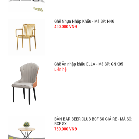
Ghế Ăn nhập khẩu ELLA - Mã SP: GNK05
Liên hệ
BÀN BAR BEER CLUB BCF SX GIÁ RẺ - MÃ SỐ:
BCF SX
750.000 VNĐ
GHẾ EAMES - GHẾ NHỰA CAFE CHÂN GỖ GIÁ RẺ
- MÃ SỐ: M002
550.000 VNĐ