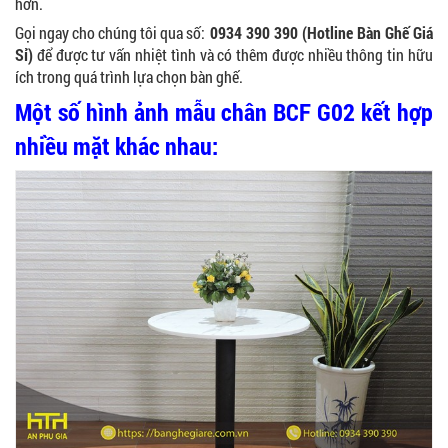
hơn.
BÀN BAR BEER CLUB BCF SX GIÁ RẺ - MÃ SỐ:
Gọi ngay cho chúng tôi qua số:
0934 390 390 (Hotline Bàn Ghế Giá
BCF SX
Sỉ)
để được tư vấn nhiệt tình và có thêm được nhiều thông tin hữu
750.000 VNĐ
ích trong quá trình lựa chọn bàn ghế.
Một số hình ảnh mẫu chân BCF G02 kết hợp
nhiều mặt khác nhau:
GHẾ EAMES - GHẾ NHỰA CAFE CHÂN GỖ GIÁ RẺ
- MÃ SỐ: M002
550.000 VNĐ
GHẾ XẾP GẤP GIÁ RẺ - MÃ SỐ: X001
380.000 VNĐ
BÀN CAFE BCF01 GIÁ RẺ - MÃ SỐ: BCF01