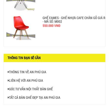
GHẾ XẾP GẤP GIÁ RẺ - MÃ SỐ: X001
380.000 VNĐ
BÀN CAFE BCF01 GIÁ RẺ - MÃ SỐ: BCF01
650.000 VNĐ
THÔNG TIN BẠN SẼ CẦN
THÔNG TIN VỀ AN PHÚ GIA
LIÊN HỆ VỚI AN PHÚ GIA
GÓC TƯ VẤN NỘI THẤT BÀN GHẾ
TẤT CẢ BÀN GHẾ ĐẸP TẠI AN PHÚ GIA