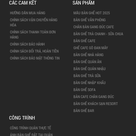
CÁC CAM KẾT
SẢN PHẨM
HƯỚNG DẪN MUA HÀNG
MẪU BÀN GHẾ HOT 2025
CHÍNH SÁCH VẬN CHUYỂN HÀNG
BÀN GHẾ VĂN PHÒNG
HÓA
CHÂN BÀN GANG ĐÚC CAFE
CHÍNH SÁCH THANH TOÁN ĐƠN
BÀN GHẾ TRÀ CHANH - SỮA CHUA
HÀNG
BÀN GHẾ CAFE
CHÍNH SÁCH BẢO HÀNH
GHẾ CAFE GỖ ĐAN MÂY
CHÍNH SÁCH ĐỔI TRẢ, HOÀN TIỀN
BÀN GHẾ NHÀ HÀNG
CHÍNH SÁCH BẢO MẬT THÔNG TIN
BÀN GHẾ QUÁN ĂN
BÀN GHẾ QUÁN NHẬU
BÀN GHẾ TRÀ SỮA
BÀN GHẾ NHẬP KHẨU
BÀN GHẾ SOFA
BÀN CAFE CHÂN GANG ĐÚC
BÀN GHẾ KHÁCH SẠN RESORT
BÀN GHẾ BAR
CÔNG TRÌNH
CÔNG TRÌNH QUÁN THỰC TẾ
ẢNH BÀN GHẾ ĐẶT TẠI QUÁN