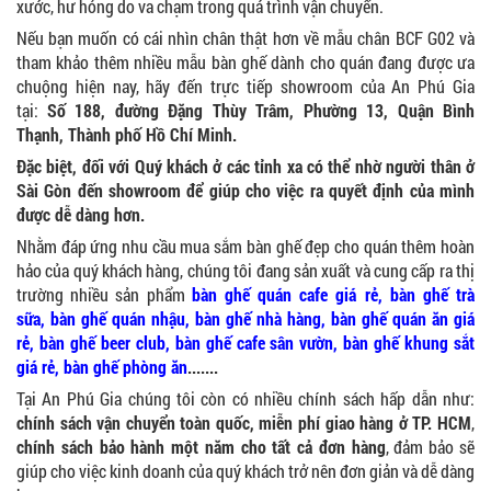
xước, hư hỏng do va chạm trong quá trình vận chuyển.
Nếu bạn muốn có cái nhìn chân thật hơn về mẫu chân BCF G02 và
tham khảo thêm nhiều mẫu bàn ghế dành cho quán đang được ưa
chuộng hiện nay, hãy đến trực tiếp showroom của An Phú Gia
tại:
Số 188, đường Đặng Thùy Trâm, Phường 13, Quận Bình
Thạnh, Thành phố Hồ Chí Minh.
Đặc biệt, đối với Quý khách ở các tỉnh xa có thể nhờ người thân ở
Sài Gòn đến showroom để giúp cho việc ra quyết định của mình
được dễ dàng hơn.
Nhằm đáp ứng nhu cầu mua sắm bàn ghế đẹp cho quán thêm hoàn
hảo của quý khách hàng, chúng tôi đang sản xuất và cung cấp ra thị
trường nhiều sản phẩm
bàn ghế quán cafe giá rẻ
,
bàn ghế trà
sữa
, bàn ghế quán nhậu,
bàn ghế nhà hàng
,
bàn ghế quán ăn giá
Ghế Ăn nhập khẩu ELLA - Mã SP: GNK05
rẻ
,
bàn ghế beer club
,
bàn ghế cafe sân vườn
,
bàn ghế khung sắt
Liên hệ
giá rẻ,
bàn ghế phòng ăn
....
...
Tại An Phú Gia chúng tôi còn có nhiều chính sách hấp dẫn như:
chính sách vận chuyển toàn quốc, miễn phí giao hàng ở TP. HCM
,
chính sách bảo hành một năm cho tất cả đơn hàng
, đảm bảo sẽ
giúp cho việc kinh doanh của quý khách trở nên đơn giản và dễ dàng