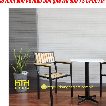
số hình ảnh về mẫu bàn ghế trà sữa TS CF001D: