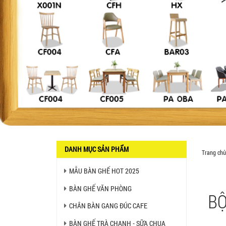
GHẾ EAMES - GHẾ NHỰA
CAFE CHÂN GỖ GIÁ RẺ - MÃ
SỐ: M002
550.000 VNĐ
GHẾ XẾP GẤP GIÁ RẺ - MÃ
SỐ: X001
380.000 VNĐ
BÀN CAFE BCF01 GIÁ RẺ -
MÃ SỐ: BCF01
650.000 VNĐ
BỘ BÀN GHẾ GỖ XẾP QUÁN
DANH MỤC SẢN PHẨM
Trang chủ
NHẬU GIÁ RẺ - MÃ SỐ: X001
2.270.000 VNĐ
MẪU BÀN GHẾ HOT 2025
BÀN GHẾ VĂN PHÒNG
Ghế Nhựa Nhập Khẩu - Mã
BỘ
SP: N46
CHÂN BÀN GANG ĐÚC CAFE
450.000 VNĐ
BÀN GHẾ TRÀ CHANH - SỮA CHUA