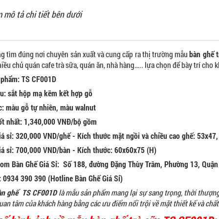
 mô tả chi tiết bên dưới
g tìm đúng nơi chuyên sản xuất và cung cấp ra thị trường mẫu
bàn ghế 
iều chủ quán cafe trà sữa, quán ăn, nhà hàng….. lựa chọn để bày trí cho 
 phẩm: TS CF001D
ệu: sắt hộp mạ kẽm kết hợp gỗ
: màu gỗ tự nhiên, màu walnut
tốt nhất: 1,340,000
VNĐ/bộ gồm
iá sỉ: 320,000 VND/ghế - Kích thước mặt ngồi và chiều cao ghế: 53x47,
iá sỉ: 700,000 VND/bàn - Kích thước: 60x60x75 (H)
om Bàn Ghế Giá Sỉ: Số 188, đường Đặng Thùy Trâm, Phường 13, Quận 
: 0934 390 390 (Hotline Bàn Ghế Giá Sỉ)
àn ghế TS CF001D
là mẫu sản phẩm mang lại sự sang trọng, thời thượng 
quan tâm của khách hàng bằng các ưu điểm nổi trội về mặt thiết kế và chất