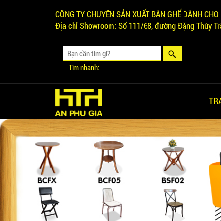
CÔNG TY CHUYÊN SẢN XUẤT BÀN GHẾ DÀNH CHO 
Địa chỉ Showroom:
Số 111/68, đường Đặng Thùy Trâ
Tìm nhanh:
TR
Ghế Ăn nhập khẩu ELLA - Mã
SP: GNK05
Liên hệ
BÀN BAR BEER CLUB BCF
SX GIÁ RẺ - MÃ SỐ: BCF SX
750.000 VNĐ