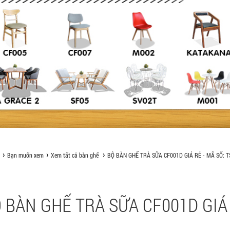
Bạn muốn xem
Xem tất cả bàn ghế
BỘ BÀN GHẾ TRÀ SỮA CF001D GIÁ RẺ - MÃ SỐ: T
 BÀN GHẾ TRÀ SỮA CF001D GIÁ 