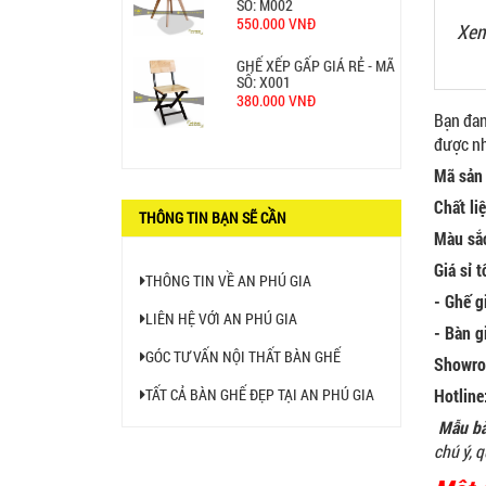
GHẾ XẾP GẤP GIÁ RẺ - MÃ
Xem
SỐ: X001
380.000 VNĐ
BÀN CAFE BCF01 GIÁ RẺ -
Bạn đan
MÃ SỐ: BCF01
được nh
650.000 VNĐ
Mã sản
Chất li
THÔNG TIN BẠN SẼ CẦN
Màu sắc
Giá sỉ 
THÔNG TIN VỀ AN PHÚ GIA
- Ghế g
LIÊN HỆ VỚI AN PHÚ GIA
-
Bàn g
GÓC TƯ VẤN NỘI THẤT BÀN GHẾ
Showro
Hotline
TẤT CẢ BÀN GHẾ ĐẸP TẠI AN PHÚ GIA
Mẫu b
chú ý, 