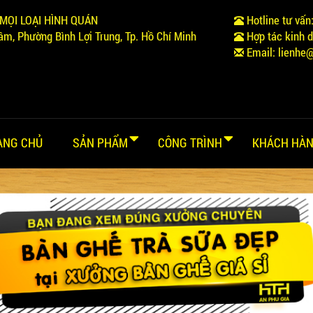
MỌI LOẠI HÌNH QUÁN
Hotline tư vấn
m, Phường Bình Lợi Trung, Tp. Hồ Chí Minh
Hợp tác kinh 
Email:
lienhe
ANG CHỦ
SẢN PHẨM
CÔNG TRÌNH
KHÁCH HÀN