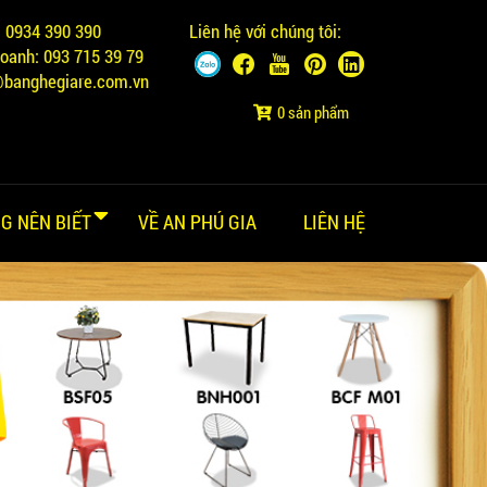
:
0934 390 390
Liên hệ với chúng tôi:
doanh:
093 715 39 79
@banghegiare.com.vn
0 sản phẩm
G NÊN BIẾT
VỀ AN PHÚ GIA
LIÊN HỆ