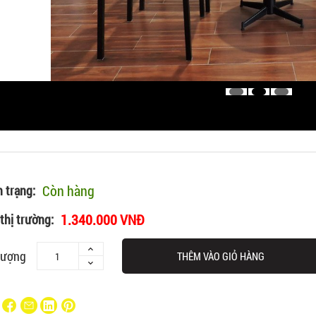
Còn hàng
h trạng:
1.340.000 VNĐ
thị trường:
lượng
THÊM VÀO GIỎ HÀNG