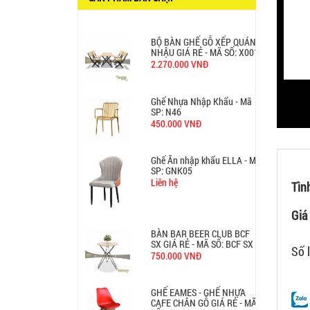
BỘ BÀN GHẾ GỖ XẾP QUÁN
NHẬU GIÁ RẺ - MÃ SỐ: X001
2.270.000 VNĐ
Ghế Nhựa Nhập Khẩu - Mã
SP: N46
450.000 VNĐ
Ghế Ăn nhập khẩu ELLA - Mã
SP: GNK05
Liên hệ
Tìn
BÀN BAR BEER CLUB BCF
Giá 
SX GIÁ RẺ - MÃ SỐ: BCF SX
750.000 VNĐ
Số 
GHẾ EAMES - GHẾ NHỰA
CAFE CHÂN GỖ GIÁ RẺ - MÃ
SỐ: M002
550.000 VNĐ