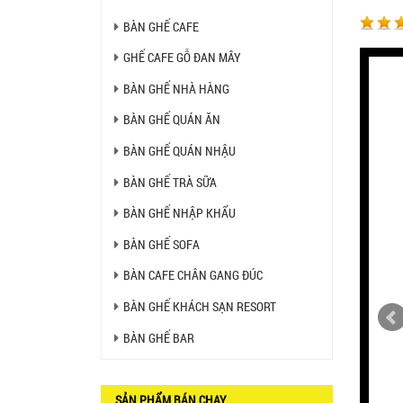
Ghế Ăn nhập khẩu ELLA - Mã
BÀN GHẾ CAFE
SP: GNK05
Liên hệ
GHẾ CAFE GỖ ĐAN MÂY
BÀN GHẾ NHÀ HÀNG
BÀN BAR BEER CLUB BCF
BÀN GHẾ QUÁN ĂN
SX GIÁ RẺ - MÃ SỐ: BCF SX
750.000 VNĐ
BÀN GHẾ QUÁN NHẬU
BÀN GHẾ TRÀ SỮA
GHẾ EAMES - GHẾ NHỰA
CAFE CHÂN GỖ GIÁ RẺ - MÃ
BÀN GHẾ NHẬP KHẨU
SỐ: M002
550.000 VNĐ
BÀN GHẾ SOFA
GHẾ XẾP GẤP GIÁ RẺ - MÃ
BÀN CAFE CHÂN GANG ĐÚC
SỐ: X001
380.000 VNĐ
BÀN GHẾ KHÁCH SẠN RESORT
BÀN GHẾ BAR
BÀN CAFE BCF01 GIÁ RẺ -
MÃ SỐ: BCF01
650.000 VNĐ
SẢN PHẨM BÁN CHẠY