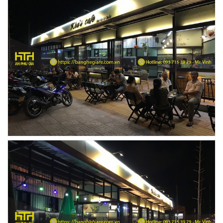
BỘ BÀN GHẾ GỖ XẾP QUÁN NHẬU GIÁ RẺ - MÃ
SỐ: X001
2.270.000 VNĐ
Ghế Nhựa Nhập Khẩu - Mã SP: N46
450.000 VNĐ
Ghế Ăn nhập khẩu ELLA - Mã SP: GNK05
Liên hệ