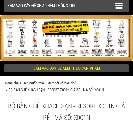
BẤM VÀO ĐÂY ĐỂ XEM THÊM THÔNG TIN
SẢN PHẨM
CÔNG TRÌNH
BẤM VÀO ĐÂY ĐỂ XEM THÊM SẢN PHẨM
KHÁCH HÀNG NÊN BIẾT
Trang chủ
Bạn muốn xem
Xem tất cả bàn ghế
BỘ BÀN GHẾ KHÁCH SẠN - RESORT X001N GIÁ RẺ - MÃ SỐ: X001N
BỘ BÀN GHẾ KHÁCH SẠN - RESORT X001N GIÁ
RẺ - MÃ SỐ: X001N