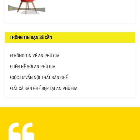
BÀN CAFE BCF01 GIÁ RẺ - MÃ SỐ: BCF01
650.000 VNĐ
THÔNG TIN BẠN SẼ CẦN
THÔNG TIN VỀ AN PHÚ GIA
LIÊN HỆ VỚI AN PHÚ GIA
GÓC TƯ VẤN NỘI THẤT BÀN GHẾ
TẤT CẢ BÀN GHẾ ĐẸP TẠI AN PHÚ GIA