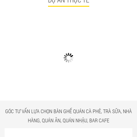
CÓ GÌ Ở CÁC CÔNG TRÌNH
NGẮM NHÌN BÀN GHẾ
BÀN GHẾ TRÀ SỮA GIÁ RẺ
QUÁN ĂN TPHCM GIÁ RẺ
HCM QUẬN TÂN BÌNH
TẠI CÔNG TRÌNH QUẬN
TÂN BÌNH
GÓC TƯ VẤN LỰA CHỌN BÀN GHẾ QUÁN CÀ PHÊ, TRÀ SỮA, NHÀ
HÀNG, QUÁN ĂN, QUÁN NHẬU, BAR CAFE