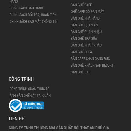
HÀNG
BÀN GHẾ CAFE
CHÍNH SÁCH BẢO HÀNH
GHẾ CAFE GỖ ĐAN MÂY
CHÍNH SÁCH ĐỔI TRẢ, HOÀN TIỀN
BÀN GHẾ NHÀ HÀNG
CHÍNH SÁCH BẢO MẬT THÔNG TIN
BÀN GHẾ QUÁN ĂN
BÀN GHẾ QUÁN NHẬU
BÀN GHẾ TRÀ SỮA
BÀN GHẾ NHẬP KHẨU
BÀN GHẾ SOFA
BÀN CAFE CHÂN GANG ĐÚC
BÀN GHẾ KHÁCH SẠN RESORT
BÀN GHẾ BAR
CÔNG TRÌNH
CÔNG TRÌNH QUÁN THỰC TẾ
ẢNH BÀN GHẾ ĐẶT TẠI QUÁN
LIÊN HỆ
CÔNG TY TNHH THƯƠNG MẠI SẢN XUẤT NỘI THẤT AN PHÚ GIA