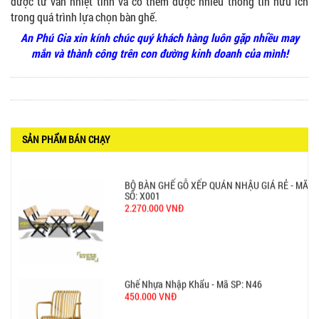
650.000 VNĐ
được tư vấn nhiệt tình và có thêm được nhiều thông tin hữu ích
trong quá trình lựa chọn bàn ghế.
An Phú Gia xin kính chúc quý khách hàng luôn gặp nhiều may
mắn và thành công trên con đường kinh doanh của mình!
BỘ BÀN GHẾ GỖ XẾP QUÁN NHẬU GIÁ RẺ - MÃ
SỐ: X001
2.270.000 VNĐ
SẢN PHẨM BÁN CHẠY
Ghế Nhựa Nhập Khẩu - Mã SP: N46
450.000 VNĐ
Ghế Ăn nhập khẩu ELLA - Mã SP: GNK05
Liên hệ