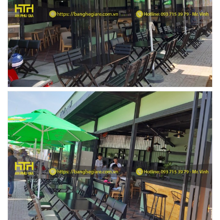
Ghế Ăn nhập khẩu ELLA - Mã SP: GNK05
Liên hệ
BÀN BAR BEER CLUB BCF SX GIÁ RẺ - MÃ SỐ:
BCF SX
750.000 VNĐ