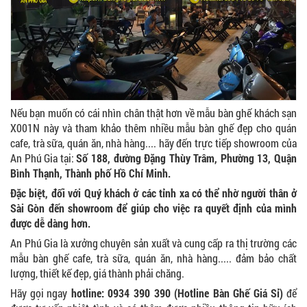
BÀN BAR BEER CLUB BCF SX GIÁ RẺ - MÃ SỐ:
BCF SX
750.000 VNĐ
GHẾ EAMES - GHẾ NHỰA CAFE CHÂN GỖ GIÁ RẺ
Nếu bạn muốn có cái nhìn chân thật hơn về mẫu bàn ghế khách sạn
- MÃ SỐ: M002
X001N
này và tham khảo thêm nhiều mẫu bàn ghế đẹp cho quán
550.000 VNĐ
cafe, trà sữa, quán ăn, nhà hàng.... hãy đến trực tiếp showroom của
An Phú Gia tại:
Số 188, đường Đặng Thùy Trâm, Phường 13, Quận
Bình Thạnh, Thành phố Hồ Chí Minh.
Đặc biệt, đối với Quý khách ở các tỉnh xa có thể nhờ người thân ở
GHẾ XẾP GẤP GIÁ RẺ - MÃ SỐ: X001
Sài Gòn đến showroom để giúp cho việc ra quyết định của mình
380.000 VNĐ
được dễ dàng hơn.
An Phú Gia là xưởng chuyên sản xuất và cung cấp ra thị trường các
mẫu bàn ghế cafe, trà sữa, quán ăn, nhà hàng..... đảm bảo chất
lượng, thiết kế đẹp, giá thành phải chăng.
Hãy gọi ngay
hotline: 0934 390 390 (Hotline Bàn Ghế Giá Sỉ)
để
BÀN CAFE BCF01 GIÁ RẺ - MÃ SỐ: BCF01