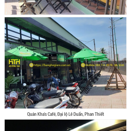
GHẾ EAMES - GHẾ NHỰA CAFE CHÂN GỖ GIÁ RẺ
- MÃ SỐ: M002
550.000 VNĐ
GHẾ XẾP GẤP GIÁ RẺ - MÃ SỐ: X001
380.000 VNĐ
BÀN CAFE BCF01 GIÁ RẺ - MÃ SỐ: BCF01
650.000 VNĐ
Quán Kha's Café, Đại lộ Lê Duẩn, Phan Thiết