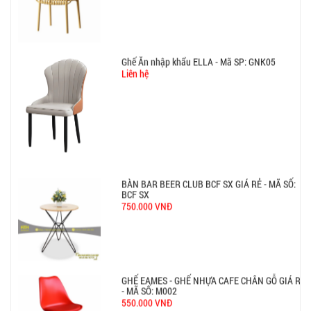
BÀN BAR BEER CLUB BCF SX GIÁ RẺ - MÃ SỐ:
BCF SX
750.000 VNĐ
GHẾ EAMES - GHẾ NHỰA CAFE CHÂN GỖ GIÁ RẺ
- MÃ SỐ: M002
550.000 VNĐ
GHẾ XẾP GẤP GIÁ RẺ - MÃ SỐ: X001
380.000 VNĐ