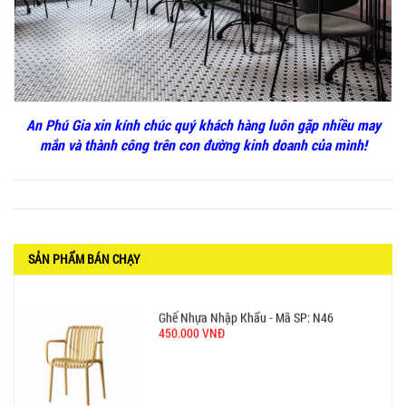
BÀN CAFE BCF01 GIÁ RẺ - MÃ SỐ: BCF01
650.000 VNĐ
An Phú Gia xin kính chúc quý khách hàng luôn gặp nhiều may
mắn và thành công trên con đường kinh doanh của mình!
BỘ BÀN GHẾ GỖ XẾP QUÁN NHẬU GIÁ RẺ - MÃ
SỐ: X001
2.270.000 VNĐ
SẢN PHẨM BÁN CHẠY
Ghế Nhựa Nhập Khẩu - Mã SP: N46
450.000 VNĐ