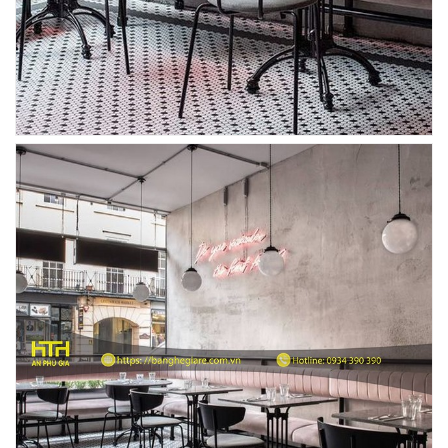
BÀN BAR BEER CLUB BCF SX GIÁ RẺ - MÃ SỐ:
BCF SX
750.000 VNĐ
GHẾ EAMES - GHẾ NHỰA CAFE CHÂN GỖ GIÁ RẺ
- MÃ SỐ: M002
550.000 VNĐ
GHẾ XẾP GẤP GIÁ RẺ - MÃ SỐ: X001
380.000 VNĐ