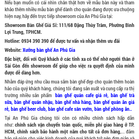
Nếu bạn muốn có cái nhìn chân thật hơn về mẫu bàn này và tham
khảo thêm nhiều mẫu bàn ghế dành cho quán đang được ưa chuộng
hiện nay, hãy đến trực tiếp showroom của An Phú Gia tại:
Showroom Bàn Ghế Giá Sỉ: 111/68 Đặng Thùy Trâm, Phường Bình
Lợi Trung, TPHCM.
Hotline: 0934 390 390 để được tư vấn và nhận thêm ưu đãi
Website:
Xưởng bàn ghế An Phú Gia
Đặc biệt, đối với Quý khách ở các tỉnh xa có thể nhờ người thân ở
Sài Gòn đến showroom để giúp cho việc ra quyết định của mình
được dễ dàng hơn.
Nhằm đáp ứng nhu cầu mua sắm bàn ghế đẹp cho quán thêm hoàn
hảo của quý khách hàng, chúng tôi đang sản xuất và cung cấp ra thị
trường nhiều sản phẩm
bàn ghế quán cafe giá rẻ
,
bàn ghế trà
sữa
,
bàn ghế quán nhậu
,
bàn ghế nhà hàng
,
bàn ghế quán ăn giá
rẻ
,
bàn ghế beer club
,
bàn ghế cafe sân vườn
,
bàn ghế phòng ăn
..
Tại An Phú Gia chúng tôi còn có nhiều chính sách hấp dẫn
như:
chính sách vận chuyển toàn quốc, miễn phí giao hàng ở TP.
HCM, chính sách bảo hành một năm cho tất cả đơn hàng
,... đảm
bảo sẽ giúp cho việc kinh doanh của quý khách trở nên đơn giản và