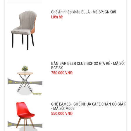
Ghế Ăn nhập khẩu ELLA - Mã SP: GNK05
Liên hệ
BÀN BAR BEER CLUB BCF SX GIÁ RẺ - MÃ SỐ:
BCF SX
750.000 VNĐ
GHẾ EAMES - GHẾ NHỰA CAFE CHÂN GỖ GIÁ RẺ
- MÃ SỐ: M002
550.000 VNĐ