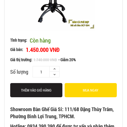
Còn hàng
Tình trạng:
1.450.000 VNĐ
Giá bán:
Giá thị trường:
1.740.000 VNĐ
- Giảm 20%
Số lượng
THÊM VÀO GIỎ HÀNG
MUA NGAY
Showroom Bàn Ghế Giá Sỉ: 111/68 Đặng Thùy Trâm,
Phường Bình Lợi Trung, TPHCM.
Hotline: 0934 390 390 để được tư vấn và nhận thêm