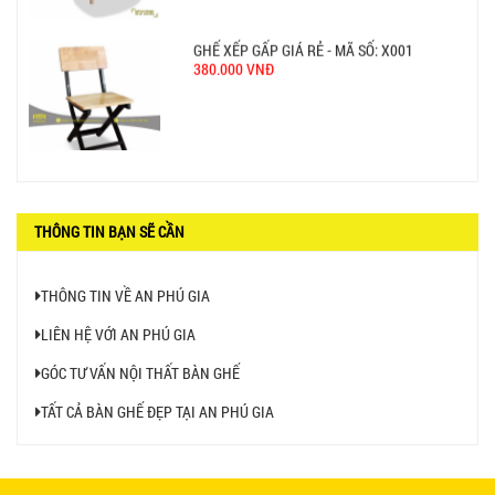
GHẾ XẾP GẤP GIÁ RẺ - MÃ SỐ: X001
380.000 VNĐ
BÀN CAFE BCF01 GIÁ RẺ - MÃ SỐ: BCF01
650.000 VNĐ
THÔNG TIN BẠN SẼ CẦN
THÔNG TIN VỀ AN PHÚ GIA
LIÊN HỆ VỚI AN PHÚ GIA
BỘ BÀN GHẾ GỖ XẾP QUÁN NHẬU GIÁ RẺ - MÃ
GÓC TƯ VẤN NỘI THẤT BÀN GHẾ
SỐ: X001
2.270.000 VNĐ
TẤT CẢ BÀN GHẾ ĐẸP TẠI AN PHÚ GIA