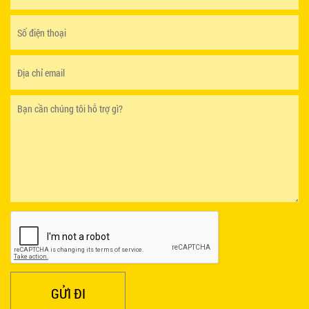
GHẾ EAMES - GHẾ NHỰA CAFE CHÂN GỖ GIÁ RẺ
- MÃ SỐ: M002
550.000 VNĐ
GHẾ XẾP GẤP GIÁ RẺ - MÃ SỐ: X001
380.000 VNĐ
BÀN CAFE BCF01 GIÁ RẺ - MÃ SỐ: BCF01
650.000 VNĐ
GỬI ĐI