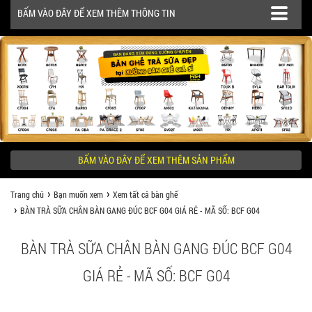
BẤM VÀO ĐÂY ĐỂ XEM THÊM THÔNG TIN
SẢN PHẨM
CÔNG TRÌNH
BẤM VÀO ĐÂY ĐỂ XEM THÊM SẢN PHẨM
KHÁCH HÀNG NÊN BIẾT
Trang chủ
Bạn muốn xem
Xem tất cả bàn ghế
BÀN TRÀ SỮA CHÂN BÀN GANG ĐÚC BCF G04 GIÁ RẺ - MÃ SỐ: BCF G04
BÀN TRÀ SỮA CHÂN BÀN GANG ĐÚC BCF G04
GIÁ RẺ - MÃ SỐ: BCF G04