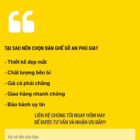
Ghế Nhựa Nhập Khẩu - Mã SP: N46
450.000 VNĐ
Ghế Ăn nhập khẩu ELLA - Mã SP: GNK05
TẠI SAO NÊN CHỌN BÀN GHẾ GỖ AN PHÚ GIA?
Liên hệ
- Thiết kế đẹp mắt
- Chất lượng bền bỉ
- Giá cả phải chăng
- Giao hàng nhanh chóng
BÀN BAR BEER CLUB BCF SX GIÁ RẺ - MÃ SỐ:
- Bảo hành uy tín
BCF SX
750.000 VNĐ
LIÊN HỆ CHÚNG TÔI NGAY HÔM NAY
ĐỂ ĐƯỢC TƯ VẤN VÀ NHẬN ƯU ĐÃI!!!