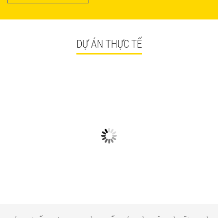
DỰ ÁN THỰC TẾ
CÓ GÌ Ở CÁC CÔNG TRÌNH
NGẮM NHÌN BÀN GHẾ
BÀN GHẾ TRÀ SỮA GIÁ RẺ
QUÁN ĂN TPHCM GIÁ RẺ
HCM QUẬN TÂN BÌNH
TẠI CÔNG TRÌNH QUẬN
TÂN BÌNH