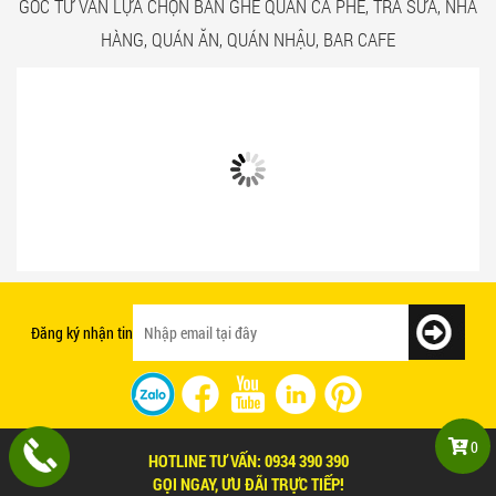
GÓC TƯ VẤN LỰA CHỌN BÀN GHẾ QUÁN CÀ PHÊ, TRÀ SỮA, NHÀ
HÀNG, QUÁN ĂN, QUÁN NHẬU, BAR CAFE
Bật mí 3 cách chọn bàn ghế quán ăn
Mẫu bàn ghế quán ăn giá rẻ và chất
nhanh tạo ấn tượng với khách hàng
lượng
Đăng ký nhận tin
0
HOTLINE TƯ VẤN:
0934 390 390
CÁC CAM KẾT
SẢN PHẨM
GỌI NGAY, ƯU ĐÃI TRỰC TIẾP!