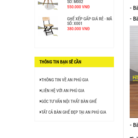
SỐ: M002
550.000 VNĐ
- B
- B
GHẾ XẾP GẤP GIÁ RẺ - MÃ
SỐ: X001
380.000 VNĐ
BÀN CAFE BCF01 GIÁ RẺ -
MÃ SỐ: BCF01
650.000 VNĐ
THÔNG TIN BẠN SẼ CẦN
THÔNG TIN VỀ AN PHÚ GIA
LIÊN HỆ VỚI AN PHÚ GIA
GÓC TƯ VẤN NỘI THẤT BÀN GHẾ
TẤT CẢ BÀN GHẾ ĐẸP TẠI AN PHÚ GIA
- B