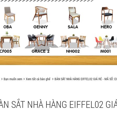
Bạn muốn xem
Xem tất cả bàn ghế
BÀN SẮT NHÀ HÀNG EIFFEL02 GIÁ RẺ - MÃ SỐ: E
ÀN SẮT NHÀ HÀNG EIFFEL02 GIÁ 