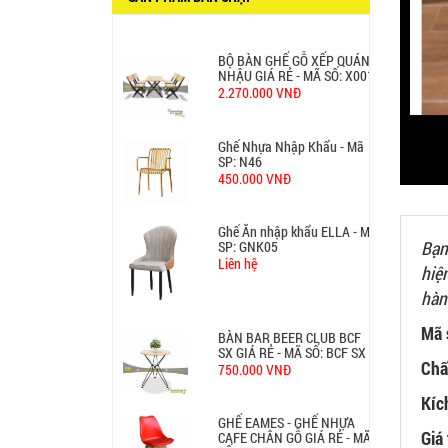
650.000 VNĐ
BỘ BÀN GHẾ GỖ XẾP QUÁN
NHẬU GIÁ RẺ - MÃ SỐ: X001
2.270.000 VNĐ
Ghế Nhựa Nhập Khẩu - Mã
SP: N46
450.000 VNĐ
Ghế Ăn nhập khẩu ELLA - Mã
Bạn
SP: GNK05
Liên hệ
hiệ
hàn
Mã 
BÀN BAR BEER CLUB BCF
SX GIÁ RẺ - MÃ SỐ: BCF SX
Chấ
750.000 VNĐ
Kíc
GHẾ EAMES - GHẾ NHỰA
Giá 
CAFE CHÂN GỖ GIÁ RẺ - MÃ