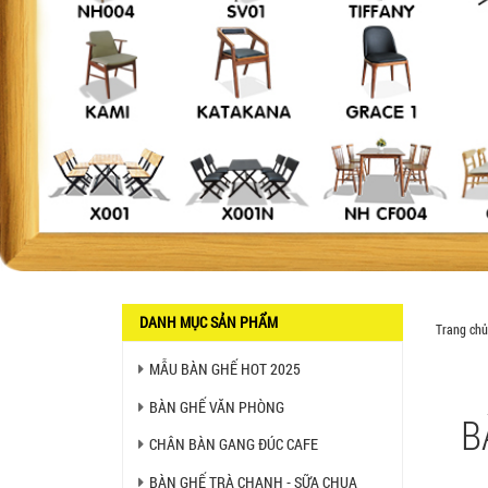
SX GIÁ RẺ - MÃ SỐ: BCF SX
750.000 VNĐ
GHẾ EAMES - GHẾ NHỰA
CAFE CHÂN GỖ GIÁ RẺ - MÃ
SỐ: M002
550.000 VNĐ
GHẾ XẾP GẤP GIÁ RẺ - MÃ
SỐ: X001
380.000 VNĐ
BÀN CAFE BCF01 GIÁ RẺ -
MÃ SỐ: BCF01
650.000 VNĐ
DANH MỤC SẢN PHẨM
Trang chủ
MẪU BÀN GHẾ HOT 2025
BỘ BÀN GHẾ GỖ XẾP QUÁN
NHẬU GIÁ RẺ - MÃ SỐ: X001
2.270.000 VNĐ
BÀN GHẾ VĂN PHÒNG
B
CHÂN BÀN GANG ĐÚC CAFE
Ghế Nhựa Nhập Khẩu - Mã
SP: N46
BÀN GHẾ TRÀ CHANH - SỮA CHUA