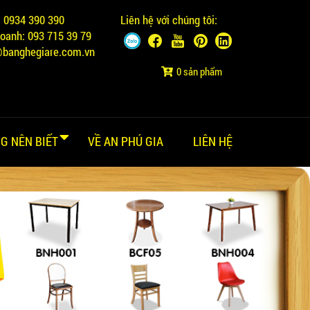
:
0934 390 390
Liên hệ với chúng tôi:
doanh:
093 715 39 79
@banghegiare.com.vn
0 sản phẩm
G NÊN BIẾT
VỀ AN PHÚ GIA
LIÊN HỆ