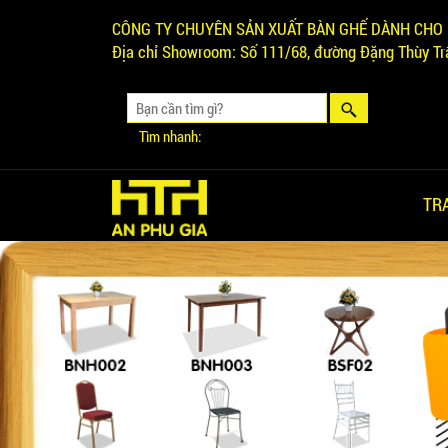
CÔNG TY CHUYÊN SẢN XUẤT BÀN GHẾ DÀNH CHO 
Địa chỉ Showroom:
Số 111/68, đường Đặng Thùy Trâ
Tìm nhanh:
TR
Ghế Ăn nhập khẩu ELLA - Mã
SP: GNK05
Liên hệ
BÀN BAR BEER CLUB BCF