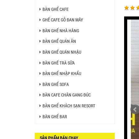
450.000 VNĐ
BÀN GHẾ CAFE
Ghế Ăn nhập khẩu ELLA - Mã
GHẾ CAFE GỖ ĐAN MÂY
SP: GNK05
Liên hệ
BÀN GHẾ NHÀ HÀNG
BÀN GHẾ QUÁN ĂN
BÀN GHẾ QUÁN NHẬU
BÀN BAR BEER CLUB BCF
SX GIÁ RẺ - MÃ SỐ: BCF SX
750.000 VNĐ
BÀN GHẾ TRÀ SỮA
BÀN GHẾ NHẬP KHẨU
GHẾ EAMES - GHẾ NHỰA
CAFE CHÂN GỖ GIÁ RẺ - MÃ
BÀN GHẾ SOFA
SỐ: M002
550.000 VNĐ
BÀN CAFE CHÂN GANG ĐÚC
GHẾ XẾP GẤP GIÁ RẺ - MÃ
BÀN GHẾ KHÁCH SẠN RESORT
SỐ: X001
380.000 VNĐ
BÀN GHẾ BAR
BÀN CAFE BCF01 GIÁ RẺ -
MÃ SỐ: BCF01
SẢN PHẨM BÁN CHẠY