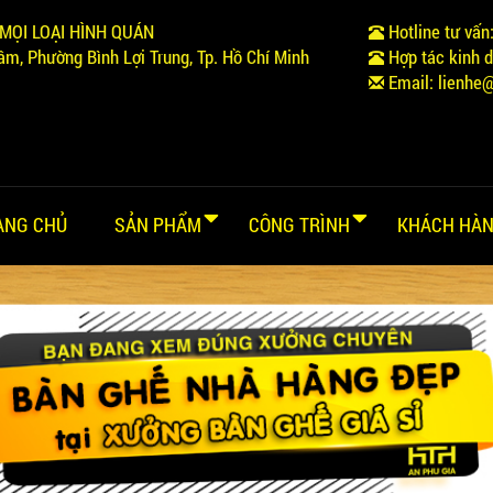
MỌI LOẠI HÌNH QUÁN
Hotline tư vấn
m, Phường Bình Lợi Trung, Tp. Hồ Chí Minh
Hợp tác kinh 
Email:
lienhe
ANG CHỦ
SẢN PHẨM
CÔNG TRÌNH
KHÁCH HÀN