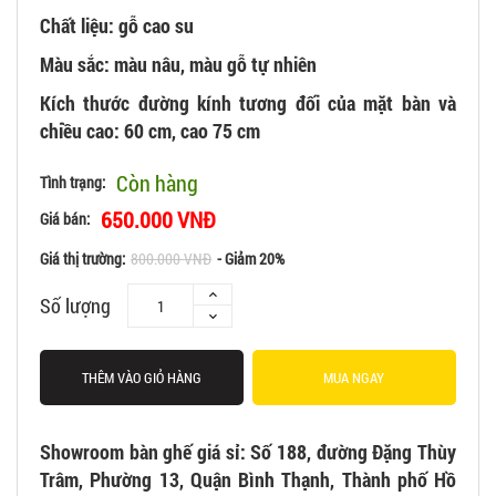
Chất liệu: gỗ cao su
Màu sắc: màu nâu, màu gỗ tự nhiên
Kích thước đường kính tương đối của mặt bàn và
chiều cao: 60 cm, cao 75 cm
Còn hàng
Tình trạng:
650.000 VNĐ
Giá bán:
Giá thị trường:
800.000 VNĐ
- Giảm 20%
Số lượng
THÊM VÀO GIỎ HÀNG
MUA NGAY
Showroom bàn ghế giá sỉ: Số 188, đường Đặng Thùy
Trâm, Phường 13, Quận Bình Thạnh, Thành phố Hồ