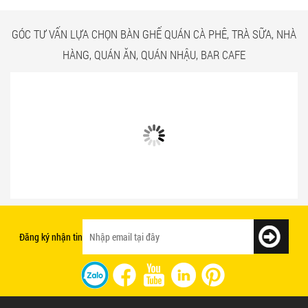
GÓC TƯ VẤN LỰA CHỌN BÀN GHẾ QUÁN CÀ PHÊ, TRÀ SỮA, NHÀ
HÀNG, QUÁN ĂN, QUÁN NHẬU, BAR CAFE
Bật mí 3 cách chọn bàn ghế quán ăn
Mẫu bàn ghế quán ăn giá rẻ và chất
nhanh tạo ấn tượng với khách hàng
lượng
Đăng ký nhận tin