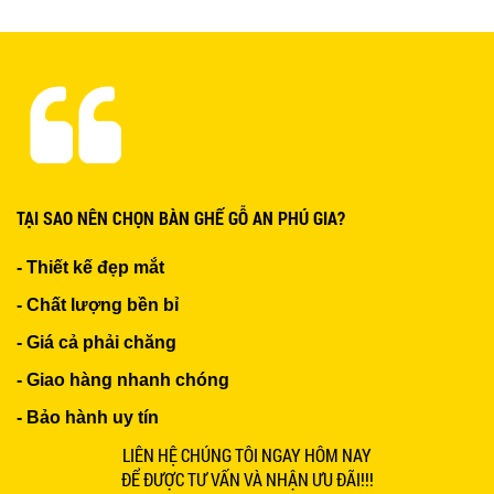
Ghế Nhựa Nhập Khẩu - Mã SP: N46
450.000 VNĐ
Ghế Ăn nhập khẩu ELLA - Mã SP: GNK05
TẠI SAO NÊN CHỌN BÀN GHẾ GỖ AN PHÚ GIA?
Liên hệ
- Thiết kế đẹp mắt
- Chất lượng bền bỉ
- Giá cả phải chăng
- Giao hàng nhanh chóng
BÀN BAR BEER CLUB BCF SX GIÁ RẺ - MÃ SỐ:
- Bảo hành uy tín
BCF SX
750.000 VNĐ
LIÊN HỆ CHÚNG TÔI NGAY HÔM NAY
ĐỂ ĐƯỢC TƯ VẤN VÀ NHẬN ƯU ĐÃI!!!