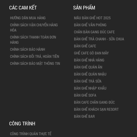
CÁC CAM KẾT
SẢN PHẨM
HƯỚNG DẪN MUA HÀNG
MẪU BÀN GHẾ HOT 2025
CHÍNH SÁCH VẬN CHUYỂN HÀNG
BÀN GHẾ VĂN PHÒNG
HÓA
CHÂN BÀN GANG ĐÚC CAFE
CHÍNH SÁCH THANH TOÁN ĐƠN
BÀN GHẾ TRÀ CHANH - SỮA CHUA
HÀNG
BÀN GHẾ CAFE
CHÍNH SÁCH BẢO HÀNH
GHẾ CAFE GỖ ĐAN MÂY
CHÍNH SÁCH ĐỔI TRẢ, HOÀN TIỀN
BÀN GHẾ NHÀ HÀNG
CHÍNH SÁCH BẢO MẬT THÔNG TIN
BÀN GHẾ QUÁN ĂN
BÀN GHẾ QUÁN NHẬU
BÀN GHẾ TRÀ SỮA
BÀN GHẾ NHẬP KHẨU
BÀN GHẾ SOFA
BÀN CAFE CHÂN GANG ĐÚC
BÀN GHẾ KHÁCH SẠN RESORT
BÀN GHẾ BAR
CÔNG TRÌNH
CÔNG TRÌNH QUÁN THỰC TẾ