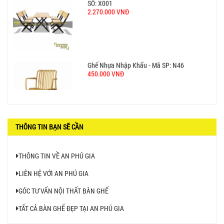
GHẾ XẾP GẤP GIÁ RẺ - MÃ SỐ: X001
380.000 VNĐ
BÀN CAFE BCF01 GIÁ RẺ - MÃ SỐ: BCF01
650.000 VNĐ
THÔNG TIN BẠN SẼ CẦN
THÔNG TIN VỀ AN PHÚ GIA
LIÊN HỆ VỚI AN PHÚ GIA
BỘ BÀN GHẾ GỖ XẾP QUÁN NHẬU GIÁ RẺ - MÃ
GÓC TƯ VẤN NỘI THẤT BÀN GHẾ
SỐ: X001
2.270.000 VNĐ
TẤT CẢ BÀN GHẾ ĐẸP TẠI AN PHÚ GIA