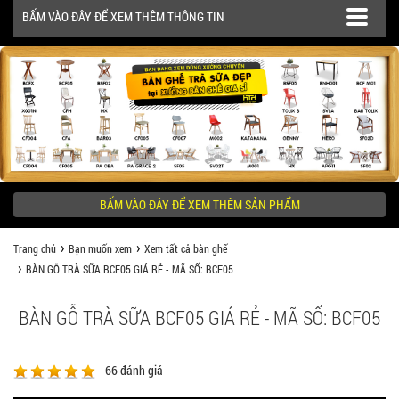
BẤM VÀO ĐÂY ĐỂ XEM THÊM THÔNG TIN
SẢN PHẨM
CÔNG TRÌNH
BẤM VÀO ĐÂY ĐỂ XEM THÊM SẢN PHẨM
KHÁCH HÀNG NÊN BIẾT
Trang chủ
Bạn muốn xem
Xem tất cả bàn ghế
BÀN GỖ TRÀ SỮA BCF05 GIÁ RẺ - MÃ SỐ: BCF05
BÀN GỖ TRÀ SỮA BCF05 GIÁ RẺ - MÃ SỐ: BCF05
66
đánh giá