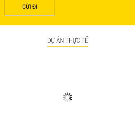
GỬI ĐI
DỰ ÁN THỰC TẾ
CÓ GÌ Ở CÁC CÔNG TRÌNH
NGẮM NHÌN BÀN GHẾ
BÀN GHẾ TRÀ SỮA GIÁ RẺ
QUÁN ĂN TPHCM GIÁ RẺ
HCM QUẬN TÂN BÌNH
TẠI CÔNG TRÌNH QUẬN
TÂN BÌNH