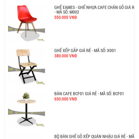
Ghế Ăn nhập khẩu ELLA - Mã SP: GNK05
Liên hệ
BÀN BAR BEER CLUB BCF SX GIÁ RẺ - MÃ SỐ:
BCF SX
750.000 VNĐ
GHẾ EAMES - GHẾ NHỰA CAFE CHÂN GỖ GIÁ RẺ
- MÃ SỐ: M002
550.000 VNĐ