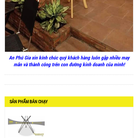
BÀN CAFE BCF01 GIÁ RẺ - MÃ SỐ: BCF01
650.000 VNĐ
An Phú Gia xin kính chúc quý khách hàng luôn gặp nhiều may
mắn và thành công trên con đường kinh doanh của mình!
BỘ BÀN GHẾ GỖ XẾP QUÁN NHẬU GIÁ RẺ - MÃ
SỐ: X001
2.270.000 VNĐ
SẢN PHẨM BÁN CHẠY
Ghế Nhựa Nhập Khẩu - Mã SP: N46
450.000 VNĐ