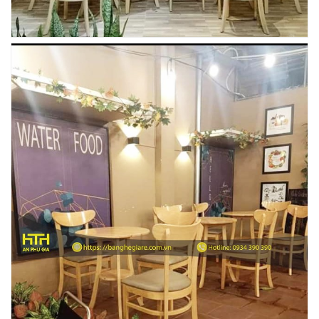
BÀN BAR BEER CLUB BCF SX GIÁ RẺ - MÃ SỐ:
BCF SX
750.000 VNĐ
GHẾ EAMES - GHẾ NHỰA CAFE CHÂN GỖ GIÁ RẺ
- MÃ SỐ: M002
550.000 VNĐ
GHẾ XẾP GẤP GIÁ RẺ - MÃ SỐ: X001
380.000 VNĐ