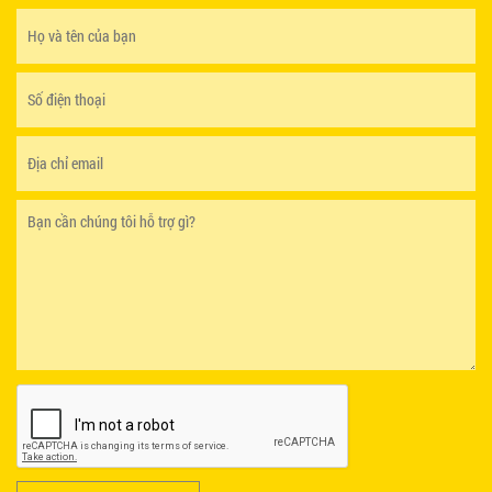
GHẾ EAMES - GHẾ NHỰA CAFE CHÂN GỖ GIÁ RẺ
- MÃ SỐ: M002
550.000 VNĐ
GHẾ XẾP GẤP GIÁ RẺ - MÃ SỐ: X001
380.000 VNĐ
BÀN CAFE BCF01 GIÁ RẺ - MÃ SỐ: BCF01
650.000 VNĐ