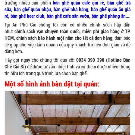
trường nhiều sản phẩm
bàn ghế quán cafe giá rẻ
,
bàn ghế trà
sữa
,
bàn ghế quán nhậu
,
bàn ghế nhà hàng
,
bàn ghế quán ăn giá
rẻ
,
bàn ghế beer club
,
bàn ghế cafe sân vườn
,
bàn ghế phòng ăn
.
...
Tại An Phú Gia chúng tôi còn có nhiều chính sách hấp dẫn
như:
chính sách vận chuyển toàn quốc, miễn phí giao hàng ở TP.
HCM, chính sách bảo hành một năm cho tất cả đơn hàng,
đảm bảo
sẽ giúp cho việc kinh doanh của quý khách trở nên đơn giản và dễ
dàng hơn.
Hãy gọi ngay cho chúng tôi qua số
: 0934 390 390 (Hotline Bàn
Ghế Giá Sỉ)
để được tư vấn nhiệt tình và có thêm được nhiều thông
tin hữu ích trong quá trình lựa chọn bàn ghế.
Một số hình ảnh bàn đặt tại quán: