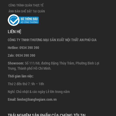
CÔNG TRÌNH QUÁN THỰC TẾ
ẢNH BÀN GHẾ ĐẶT TẠI QUÁN
LIÊN HỆ
CÔNG TY TNHH THƯƠNG MẠI SẢN XUẤT NỘI THẤT AN PHÚ GIA
Hotline:
0934 390 390
Zalo:
0934 390 390
Showroom:
Số 111/68, đường Đặng Thùy Trâm, Phường Bình Lợi
Trung, Thành phố Hồ Chí Minh.
Thời gian làm việc:
Thứ 2 đến thứ 7: 9h – 18h
Nghỉ: Chủ nhật & các ngày Lễ lớn trong năm
Email:
lienhe@banghegiare.com.vn
TRẢI NGHIỆM SẢN PHẨM CỦA CHÚNG TÔI TẠI