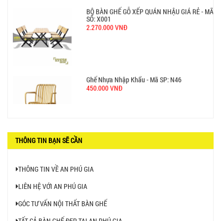
550.000 VNĐ
GHẾ XẾP GẤP GIÁ RẺ - MÃ SỐ: X001
380.000 VNĐ
BÀN CAFE BCF01 GIÁ RẺ - MÃ SỐ: BCF01
650.000 VNĐ
THÔNG TIN BẠN SẼ CẦN
THÔNG TIN VỀ AN PHÚ GIA
LIÊN HỆ VỚI AN PHÚ GIA
BỘ BÀN GHẾ GỖ XẾP QUÁN NHẬU GIÁ RẺ - MÃ
GÓC TƯ VẤN NỘI THẤT BÀN GHẾ
SỐ: X001
2.270.000 VNĐ
TẤT CẢ BÀN GHẾ ĐẸP TẠI AN PHÚ GIA