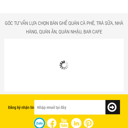
TÂN BÌNH
GÓC TƯ VẤN LỰA CHỌN BÀN GHẾ QUÁN CÀ PHÊ, TRÀ SỮA, NHÀ
HÀNG, QUÁN ĂN, QUÁN NHẬU, BAR CAFE
Bật mí 3 cách chọn bàn ghế quán ăn
Mẫu bàn ghế quán ăn giá rẻ và chất
nhanh tạo ấn tượng với khách hàng
lượng
Đăng ký nhận tin