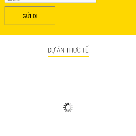
GỬI ĐI
DỰ ÁN THỰC TẾ
CÓ GÌ Ở CÁC CÔNG TRÌNH
NGẮM NHÌN BÀN GHẾ
BÀN GHẾ TRÀ SỮA GIÁ RẺ
QUÁN ĂN TPHCM GIÁ RẺ
HCM QUẬN TÂN BÌNH
TẠI CÔNG TRÌNH QUẬN