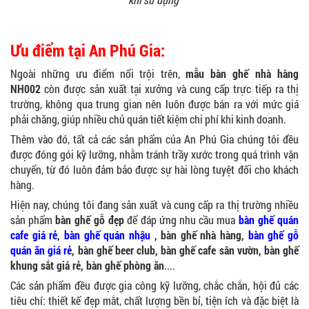
Ưu điểm tại An Phú Gia:
Ngoài những ưu điểm nổi trội trên,
mẫu bàn ghế nhà hàng
NH002
còn được sản xuất tại xưởng và cung cấp trực tiếp ra thị
trường, không qua trung gian nên luôn được bán ra với mức giá
phải chăng, giúp nhiều chủ quán tiết kiệm chi phí khi kinh doanh.
Thêm vào đó, tất cả các sản phẩm của An Phú Gia chúng tôi đều
được đóng gói kỹ lưỡng, nhằm tránh trầy xước trong quá trình vận
chuyển, từ đó luôn đảm bảo được sự hài lòng tuyệt đối cho khách
hàng.
Hiện nay, chúng tôi đang sản xuất và cung cấp ra thị trường nhiều
sản phẩm
bàn ghế gỗ đẹp
để đáp ứng nhu cầu mua
bàn ghế quán
cafe giá rẻ
,
bàn ghế quán nhậu
, bàn ghế nhà hàng,
bàn ghế gỗ
quán ăn giá rẻ
, bàn ghế beer club, bàn ghế cafe sân vườn, bàn ghế
khung sắt giá rẻ, bàn ghế phòng ăn
....
Các sản phẩm đều được gia công kỹ lưỡng, chắc chắn, hội đủ các
tiêu chí: thiết kế đẹp mắt, chất lượng bền bỉ, tiện ích và đặc biệt là