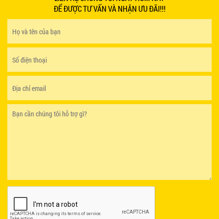
ĐỂ ĐƯỢC TƯ VẤN VÀ NHẬN ƯU ĐÃI!!!
GHẾ EAMES - GHẾ NHỰA CAFE CHÂN GỖ GIÁ RẺ
- MÃ SỐ: M002
550.000 VNĐ
GHẾ XẾP GẤP GIÁ RẺ - MÃ SỐ: X001
380.000 VNĐ
BÀN CAFE BCF01 GIÁ RẺ - MÃ SỐ: BCF01
650.000 VNĐ