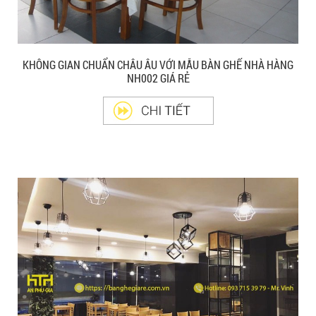
Ghế Ăn nhập khẩu ELLA - Mã SP: GNK05
Liên hệ
KHÔNG GIAN CHUẨN CHÂU ÂU VỚI MẪU BÀN GHẾ NHÀ HÀNG
NH002 GIÁ RẺ
BÀN BAR BEER CLUB BCF SX GIÁ RẺ - MÃ SỐ:
BCF SX
750.000 VNĐ
GHẾ EAMES - GHẾ NHỰA CAFE CHÂN GỖ GIÁ RẺ
- MÃ SỐ: M002
550.000 VNĐ