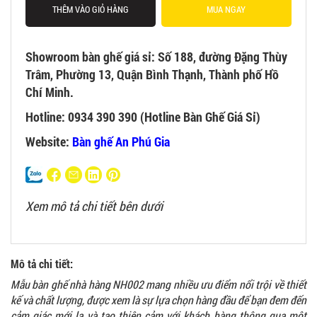
THÊM VÀO GIỎ HÀNG
MUA NGAY
Showroom bàn ghế giá sỉ: Số 188, đường Đặng Thùy
Trâm, Phường 13, Quận Bình Thạnh, Thành phố Hồ
Chí Minh.
Hotline: 0934 390 390 (Hotline Bàn Ghế Giá Sỉ)
Website:
Bàn ghế An Phú Gia
Xem mô tả chi tiết bên dưới
Mô tả chi tiết:
Mẫu bàn ghế nhà hàng NH002 mang nhiều ưu điểm nổi trội về thiết
kế và chất lượng, được xem là sự lựa chọn hàng đầu để bạn đem đến
cảm giác mới lạ và tạo thiện cảm với khách hàng thông qua một