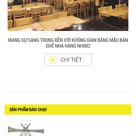
GHẾ XẾP GẤP GIÁ RẺ - MÃ SỐ: X001
380.000 VNĐ
MANG SỰ SANG TRỌNG ĐẾN VỚI KHÔNG GIAN BẰNG MẪU BÀN
BÀN CAFE BCF01 GIÁ RẺ - MÃ SỐ: BCF01
GHẾ NHÀ HÀNG NH002
650.000 VNĐ
BỘ BÀN GHẾ GỖ XẾP QUÁN NHẬU GIÁ RẺ - MÃ
SỐ: X001
2.270.000 VNĐ
SẢN PHẨM BÁN CHẠY
Ghế Nhựa Nhập Khẩu - Mã SP: N46
450.000 VNĐ