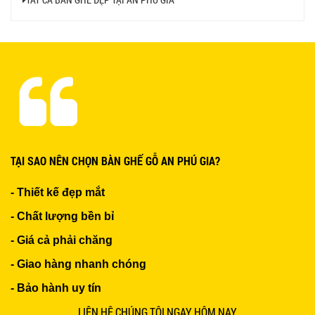
Ghế Nhựa Nhập Khẩu - Mã SP: N46
450.000 VNĐ
Ghế Ăn nhập khẩu ELLA - Mã SP: GNK05
TẠI SAO NÊN CHỌN BÀN GHẾ GỖ AN PHÚ GIA?
Liên hệ
- Thiết kế đẹp mắt
- Chất lượng bền bỉ
- Giá cả phải chăng
- Giao hàng nhanh chóng
BÀN BAR BEER CLUB BCF SX GIÁ RẺ - MÃ SỐ:
- Bảo hành uy tín
BCF SX
750.000 VNĐ
LIÊN HỆ CHÚNG TÔI NGAY HÔM NAY