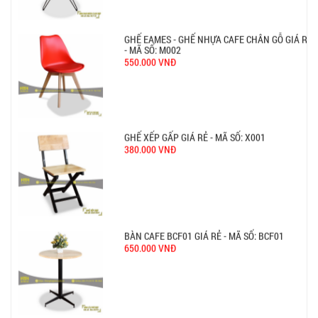
Ghế Ăn nhập khẩu ELLA - Mã SP: GNK05
Liên hệ
BÀN BAR BEER CLUB BCF SX GIÁ RẺ - MÃ SỐ:
BCF SX
750.000 VNĐ
GHẾ EAMES - GHẾ NHỰA CAFE CHÂN GỖ GIÁ RẺ
- MÃ SỐ: M002