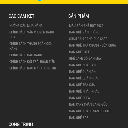
CÁC CAM KẾT
SẢN PHẨM
HƯỚNG DẪN MUA HÀNG
MẪU BÀN GHẾ HOT 2025
CHÍNH SÁCH VẬN CHUYỂN HÀNG
BÀN GHẾ VĂN PHÒNG
HÓA
CHÂN BÀN GANG ĐÚC CAFE
CHÍNH SÁCH THANH TOÁN ĐƠN
BÀN GHẾ TRÀ CHANH - SỮA CHUA
HÀNG
BÀN GHẾ CAFE
CHÍNH SÁCH BẢO HÀNH
GHẾ CAFE GỖ ĐAN MÂY
CHÍNH SÁCH ĐỔI TRẢ, HOÀN TIỀN
BÀN GHẾ NHÀ HÀNG
CHÍNH SÁCH BẢO MẬT THÔNG TIN
BÀN GHẾ QUÁN ĂN
BÀN GHẾ QUÁN NHẬU
BÀN GHẾ TRÀ SỮA
BÀN GHẾ NHẬP KHẨU
BÀN GHẾ SOFA
BÀN CAFE CHÂN GANG ĐÚC
BÀN GHẾ KHÁCH SẠN RESORT
BÀN GHẾ BAR
CÔNG TRÌNH