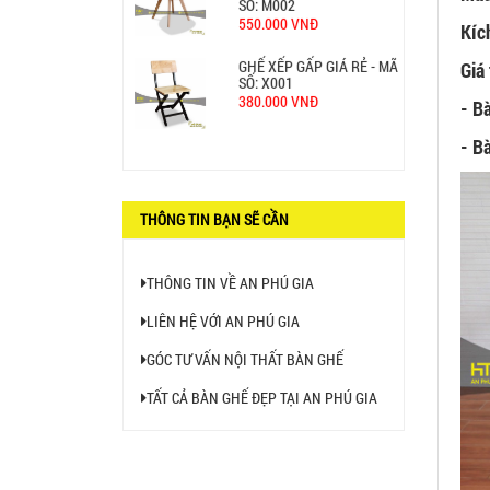
SỐ: M002
550.000 VNĐ
Kíc
GHẾ XẾP GẤP GIÁ RẺ - MÃ
Giá 
SỐ: X001
380.000 VNĐ
- B
- B
BÀN CAFE BCF01 GIÁ RẺ -
MÃ SỐ: BCF01
650.000 VNĐ
THÔNG TIN BẠN SẼ CẦN
THÔNG TIN VỀ AN PHÚ GIA
LIÊN HỆ VỚI AN PHÚ GIA
GÓC TƯ VẤN NỘI THẤT BÀN GHẾ
TẤT CẢ BÀN GHẾ ĐẸP TẠI AN PHÚ GIA