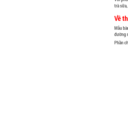
trà sữa
Về t
Mẫu bàn
đường n
Phần c