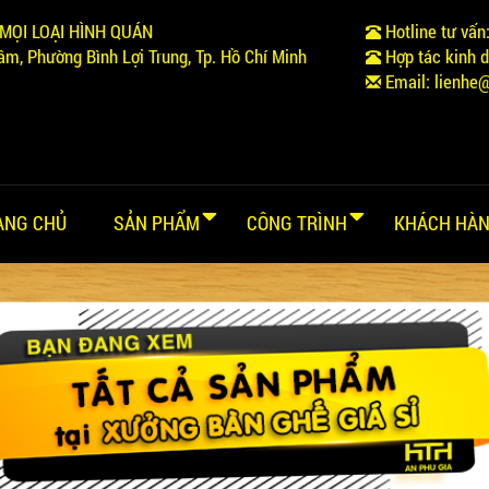
MỌI LOẠI HÌNH QUÁN
Hotline tư vấn
m, Phường Bình Lợi Trung, Tp. Hồ Chí Minh
Hợp tác kinh 
Email:
lienhe
ANG CHỦ
SẢN PHẨM
CÔNG TRÌNH
KHÁCH HÀN