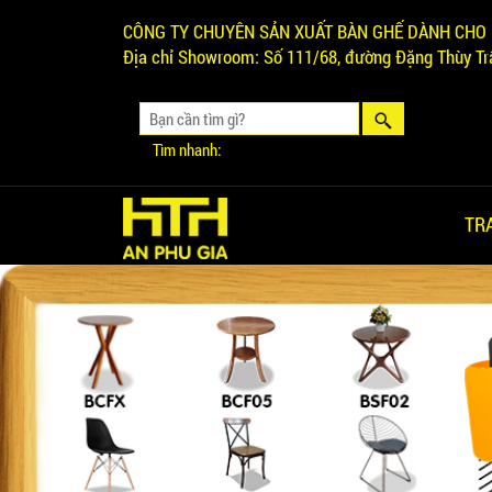
CÔNG TY CHUYÊN SẢN XUẤT BÀN GHẾ DÀNH CHO 
Địa chỉ Showroom:
Số 111/68, đường Đặng Thùy Trâ
Tìm nhanh:
TR
Ghế Ăn nhập khẩu ELLA - Mã
SP: GNK05
Liên hệ
BÀN BAR BEER CLUB BCF