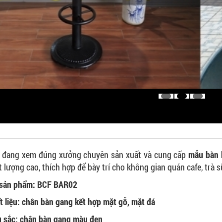
 đang xem đúng xưởng chuyên sản xuất và cung cấp
mẫu bàn 
t lượng cao, thích hợp để bày trí cho không gian quán cafe, trà s
sản phẩm: BCF BAR02
t liệu: chân bàn gang kết hợp mặt gỗ, mặt đá
 sắc: chân bàn gang màu đen