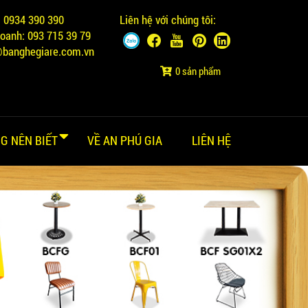
:
0934 390 390
Liên hệ với chúng tôi:
doanh:
093 715 39 79
@banghegiare.com.vn
0 sản phẩm
G NÊN BIẾT
VỀ AN PHÚ GIA
LIÊN HỆ