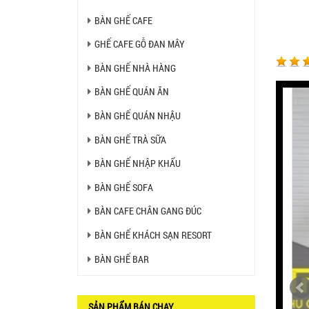
450.000 VNĐ
BÀN GHẾ CAFE
Ghế Ăn nhập khẩu ELLA - Mã
GHẾ CAFE GỖ ĐAN MÂY
SP: GNK05
Liên hệ
BÀN GHẾ NHÀ HÀNG
BÀN GHẾ QUÁN ĂN
BÀN GHẾ QUÁN NHẬU
BÀN BAR BEER CLUB BCF
SX GIÁ RẺ - MÃ SỐ: BCF SX
750.000 VNĐ
BÀN GHẾ TRÀ SỮA
BÀN GHẾ NHẬP KHẨU
GHẾ EAMES - GHẾ NHỰA
CAFE CHÂN GỖ GIÁ RẺ - MÃ
BÀN GHẾ SOFA
SỐ: M002
550.000 VNĐ
BÀN CAFE CHÂN GANG ĐÚC
GHẾ XẾP GẤP GIÁ RẺ - MÃ
BÀN GHẾ KHÁCH SẠN RESORT
SỐ: X001
380.000 VNĐ
BÀN GHẾ BAR
BÀN CAFE BCF01 GIÁ RẺ -
MÃ SỐ: BCF01
SẢN PHẨM BÁN CHẠY