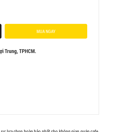
MUA NGAY
ợi Trung, TPHCM.
 sự lựa chọn hoàn hảo nhất cho không gian quán cafe,