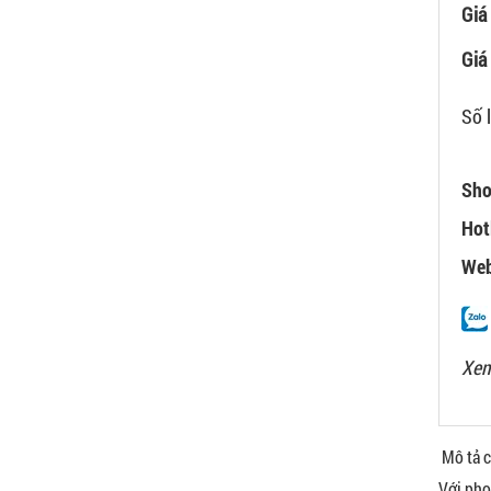
Giá
Giá 
Số 
Sho
Hot
Web
Xem
Mô tả ch
Với ph