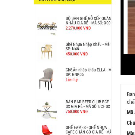
650.000 VNĐ
BỘ BÀN GHẾ GỖ XẾP QUÁN
NHẬU GIÁ RẺ - MÃ SỐ: X001
2.270.000 VNĐ
Ghế Nhựa Nhập Khẩu - Mã
SP: N46
450.000 VNĐ
Ghế Ăn nhập khẩu ELLA - Mã
SP: GNK05
Liên hệ
Bạn
chấ
BÀN BAR BEER CLUB BCF
SX GIÁ RẺ - MÃ SỐ: BCF SX
750.000 VNĐ
Mã 
Chấ
GHẾ EAMES - GHẾ NHỰA
CAFE CHÂN GỖ GIÁ RẺ - MÃ
Màu