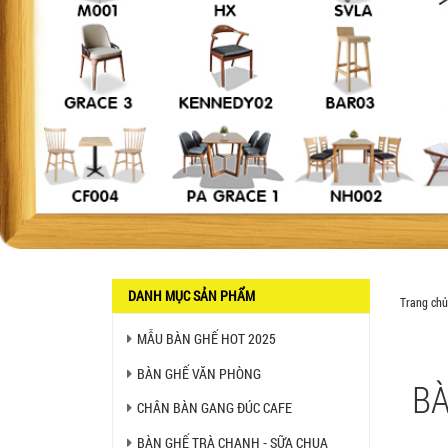
SX GIÁ RẺ - MÃ SỐ: BCF SX
750.000 VNĐ
GHẾ EAMES - GHẾ NHỰA
CAFE CHÂN GỖ GIÁ RẺ - MÃ
SỐ: M002
550.000 VNĐ
GHẾ XẾP GẤP GIÁ RẺ - MÃ
SỐ: X001
380.000 VNĐ
BÀN CAFE BCF01 GIÁ RẺ -
MÃ SỐ: BCF01
650.000 VNĐ
DANH MỤC SẢN PHẨM
Trang chủ
MẪU BÀN GHẾ HOT 2025
BỘ BÀN GHẾ GỖ XẾP QUÁN
NHẬU GIÁ RẺ - MÃ SỐ: X001
2.270.000 VNĐ
BÀN GHẾ VĂN PHÒNG
BÀ
CHÂN BÀN GANG ĐÚC CAFE
Ghế Nhựa Nhập Khẩu - Mã
SP: N46
BÀN GHẾ TRÀ CHANH - SỮA CHUA