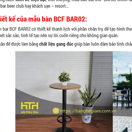
, bar beer club hay khách sạn – resort…
hiết kế của mẫu bàn BCF BAR02:
 bar BCF BAR02 có thiết kế thanh lịch với phần chân trụ đế tạo hình t
ét sắc sảo, tinh tế tạo nên sự lôi cuốn riêng cho không gian quán.
hân đế được làm bằng
chất liệu gang đúc
giúp bàn luôn đảm bảo tính chắ