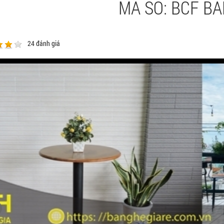
MÃ SỐ: BCF B
24
đánh giá