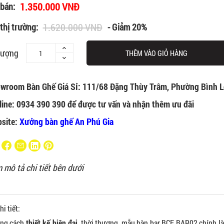
1.350.000 VNĐ
 bán:
1.620.000 VNĐ
thị trường:
- Giảm 20%
lượng
THÊM VÀO GIỎ HÀNG
wroom Bàn Ghế Giá Sỉ: 111/68 Đặng Thùy Trâm, Phường Bình L
line: 0934 390 390 để được tư vấn và nhận thêm ưu đãi
site:
Xưởng bàn ghế An Phú Gia
 mô tả chi tiết bên dưới
i tiết:
ong cách
thiết kế hiện đại
, thời thượng, mẫu bàn bar BCF BAR02 chính là