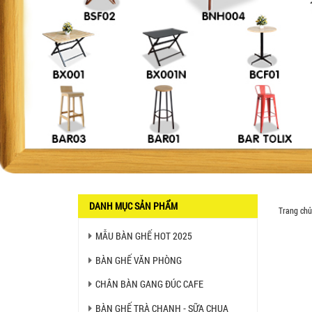
CAFE CHÂN GỖ GIÁ RẺ - MÃ
SỐ: M002
550.000 VNĐ
GHẾ XẾP GẤP GIÁ RẺ - MÃ
SỐ: X001
380.000 VNĐ
BÀN CAFE BCF01 GIÁ RẺ -
MÃ SỐ: BCF01
650.000 VNĐ
BỘ BÀN GHẾ GỖ XẾP QUÁN
NHẬU GIÁ RẺ - MÃ SỐ: X001
2.270.000 VNĐ
DANH MỤC SẢN PHẨM
Trang chủ
MẪU BÀN GHẾ HOT 2025
Ghế Nhựa Nhập Khẩu - Mã
SP: N46
450.000 VNĐ
BÀN GHẾ VĂN PHÒNG
CHÂN BÀN GANG ĐÚC CAFE
Ghế Ăn nhập khẩu ELLA - Mã
SP: GNK05
BÀN GHẾ TRÀ CHANH - SỮA CHUA