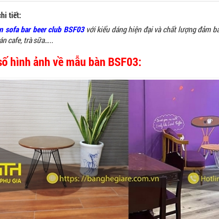
hi tiết:
 sofa bar beer club BSF03
với kiểu dáng hiện đại và chất lượng đảm b
n cafe, trà sữa…..
số hình ảnh về mẫu bàn BSF03: