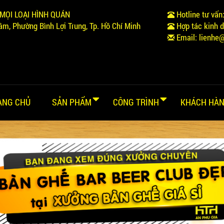
MỌI LOẠI HÌNH QUÁN
Hotline tư vấn
m, Phường Bình Lợi Trung, Tp. Hồ Chí Minh
Hợp tác kinh 
Email:
lienhe
ANG CHỦ
SẢN PHẨM
CÔNG TRÌNH
KHÁCH HÀN