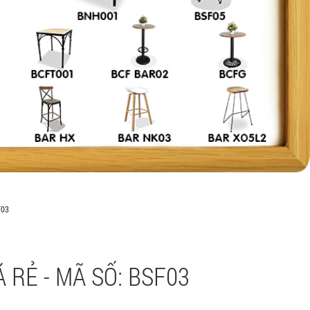
F03
 RẺ - MÃ SỐ: BSF03