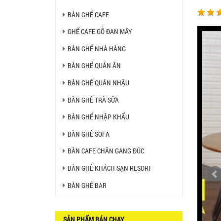
Liên hệ
BÀN GHẾ CAFE
GHẾ CAFE GỖ ĐAN MÂY
BÀN BAR BEER CLUB BCF
SX GIÁ RẺ - MÃ SỐ: BCF SX
BÀN GHẾ NHÀ HÀNG
750.000 VNĐ
BÀN GHẾ QUÁN ĂN
BÀN GHẾ QUÁN NHẬU
GHẾ EAMES - GHẾ NHỰA
CAFE CHÂN GỖ GIÁ RẺ - MÃ
SỐ: M002
BÀN GHẾ TRÀ SỮA
550.000 VNĐ
BÀN GHẾ NHẬP KHẨU
GHẾ XẾP GẤP GIÁ RẺ - MÃ
SỐ: X001
BÀN GHẾ SOFA
380.000 VNĐ
BÀN CAFE CHÂN GANG ĐÚC
BÀN CAFE BCF01 GIÁ RẺ -
BÀN GHẾ KHÁCH SẠN RESORT
MÃ SỐ: BCF01
650.000 VNĐ
BÀN GHẾ BAR
BỘ BÀN GHẾ GỖ XẾP QUÁN
NHẬU GIÁ RẺ - MÃ SỐ: X001
SẢN PHẨM BÁN CHẠY