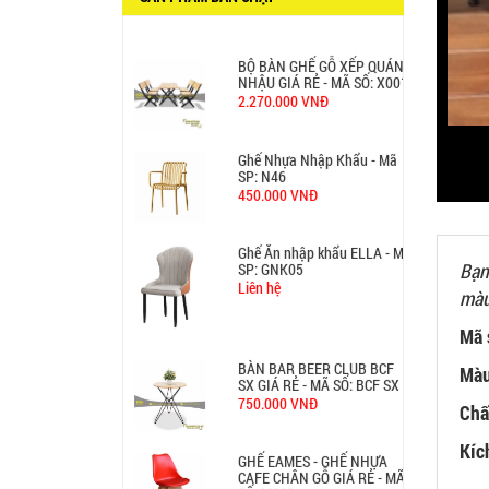
2.270.000 VNĐ
Ghế Nhựa Nhập Khẩu - Mã
SP: N46
450.000 VNĐ
Ghế Ăn nhập khẩu ELLA - Mã
SP: GNK05
Liên hệ
Bạn
BÀN BAR BEER CLUB BCF
SX GIÁ RẺ - MÃ SỐ: BCF SX
màu
750.000 VNĐ
Mã 
GHẾ EAMES - GHẾ NHỰA
Màu
CAFE CHÂN GỖ GIÁ RẺ - MÃ
SỐ: M002
Chấ
550.000 VNĐ
Kíc
GHẾ XẾP GẤP GIÁ RẺ - MÃ
SỐ: X001