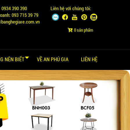
:
0934 390 390
Liên hệ với chúng tôi:
doanh:
093 715 39 79
@banghegiare.com.vn
0 sản phẩm
G NÊN BIẾT
VỀ AN PHÚ GIA
LIÊN HỆ