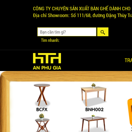
CÔNG TY CHUYÊN SẢN XUẤT BÀN GHẾ DÀNH CHO 
Địa chỉ Showroom:
Số 111/68, đường Đặng Thùy Trâ
Tìm nhanh:
TR
Ghế Ăn nhập khẩu ELLA - Mã
SP: GNK05
Liên hệ
BÀN BAR BEER CLUB BCF
SX GIÁ RẺ - MÃ SỐ: BCF SX
750.000 VNĐ
GHẾ EAMES - GHẾ NHỰA