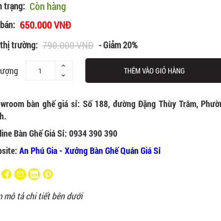
Còn hàng
h trạng:
650.000 VNĐ
 bán:
790.000 VNĐ
thị trường:
- Giảm 20%
lượng
THÊM VÀO GIỎ HÀNG
wroom bàn ghế giá sỉ: Số 188, đường Đặng Thùy Trâm, Phườ
h.
line Bàn Ghế Giá Sỉ: 0934 390 390
site:
An Phú Gia - Xưởng Bàn Ghế Quán Giá Sỉ
 mô tả chi tiết bên dưới