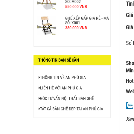
380.000 VNĐ
Tìn
Giá
BÀN CAFE BCF01 GIÁ RẺ -
MÃ SỐ: BCF01
Giá 
650.000 VNĐ
Số 
THÔNG TIN BẠN SẼ CẦN
Sho
Min
THÔNG TIN VỀ AN PHÚ GIA
Hot
LIÊN HỆ VỚI AN PHÚ GIA
Web
GÓC TƯ VẤN NỘI THẤT BÀN GHẾ
TẤT CẢ BÀN GHẾ ĐẸP TẠI AN PHÚ GIA
Xem