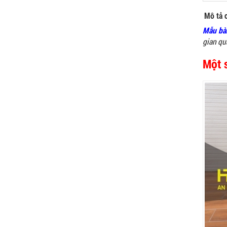
Mô tả c
Mẫu bàn
gian quá
Một 