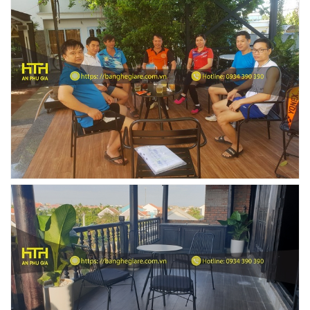
BÀN BAR BEER CLUB BCF SX GIÁ RẺ - MÃ SỐ:
BCF SX
750.000 VNĐ
GHẾ EAMES - GHẾ NHỰA CAFE CHÂN GỖ GIÁ RẺ
- MÃ SỐ: M002
550.000 VNĐ
GHẾ XẾP GẤP GIÁ RẺ - MÃ SỐ: X001
380.000 VNĐ
BÀN CAFE BCF01 GIÁ RẺ - MÃ SỐ: BCF01