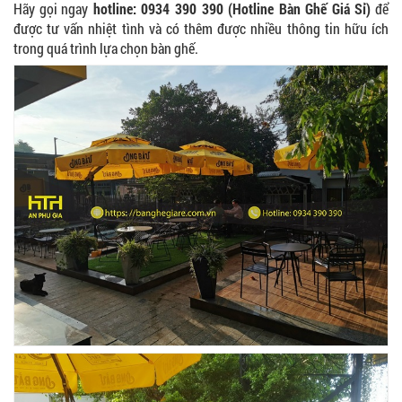
Hãy gọi ngay
hotline: 0934 390 390 (Hotline Bàn Ghế Giá Sỉ)
để
BỘ BÀN GHẾ GỖ XẾP QUÁN NHẬU GIÁ RẺ - MÃ
SỐ: X001
được tư vấn nhiệt tình và có thêm được nhiều thông tin hữu ích
2.270.000 VNĐ
trong quá trình lựa chọn bàn ghế.
Ghế Nhựa Nhập Khẩu - Mã SP: N46
450.000 VNĐ
Ghế Ăn nhập khẩu ELLA - Mã SP: GNK05
Liên hệ