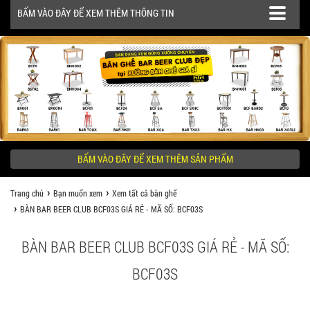
BẤM VÀO ĐÂY ĐỂ XEM THÊM THÔNG TIN
SẢN PHẨM
CÔNG TRÌNH
BẤM VÀO ĐÂY ĐỂ XEM THÊM SẢN PHẨM
KHÁCH HÀNG NÊN BIẾT
Trang chủ
Bạn muốn xem
Xem tất cả bàn ghế
BÀN BAR BEER CLUB BCF03S GIÁ RẺ - MÃ SỐ: BCF03S
BÀN BAR BEER CLUB BCF03S GIÁ RẺ - MÃ SỐ:
BCF03S