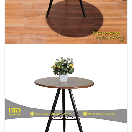
Ghế Ăn nhập khẩu ELLA - Mã SP: GNK05
Liên hệ
BÀN BAR BEER CLUB BCF SX GIÁ RẺ - MÃ SỐ:
BCF SX
750.000 VNĐ