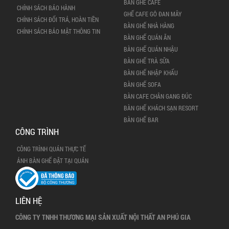
BÀN GHẾ CAFE
CHÍNH SÁCH BẢO HÀNH
GHẾ CAFE GỖ ĐAN MÂY
CHÍNH SÁCH ĐỔI TRẢ, HOÀN TIỀN
BÀN GHẾ NHÀ HÀNG
CHÍNH SÁCH BẢO MẬT THÔNG TIN
BÀN GHẾ QUÁN ĂN
BÀN GHẾ QUÁN NHẬU
BÀN GHẾ TRÀ SỮA
BÀN GHẾ NHẬP KHẨU
BÀN GHẾ SOFA
BÀN CAFE CHÂN GANG ĐÚC
BÀN GHẾ KHÁCH SẠN RESORT
BÀN GHẾ BAR
CÔNG TRÌNH
CÔNG TRÌNH QUÁN THỰC TẾ
ẢNH BÀN GHẾ ĐẶT TẠI QUÁN
LIÊN HỆ
CÔNG TY TNHH THƯƠNG MẠI SẢN XUẤT NỘI THẤT AN PHÚ GIA