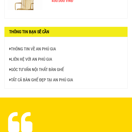
BÀN CAFE BCF01 GIÁ RẺ - MÃ SỐ: BCF01
THÔNG TIN BẠN SẼ CẦN
650.000 VNĐ
THÔNG TIN VỀ AN PHÚ GIA
LIÊN HỆ VỚI AN PHÚ GIA
GÓC TƯ VẤN NỘI THẤT BÀN GHẾ
TẤT CẢ BÀN GHẾ ĐẸP TẠI AN PHÚ GIA