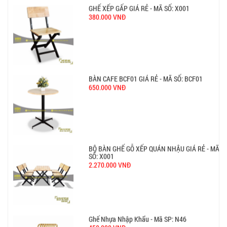
BÀN BAR BEER CLUB BCF SX GIÁ RẺ - MÃ SỐ:
BCF SX
750.000 VNĐ
GHẾ EAMES - GHẾ NHỰA CAFE CHÂN GỖ GIÁ RẺ
- MÃ SỐ: M002
550.000 VNĐ
GHẾ XẾP GẤP GIÁ RẺ - MÃ SỐ: X001
380.000 VNĐ