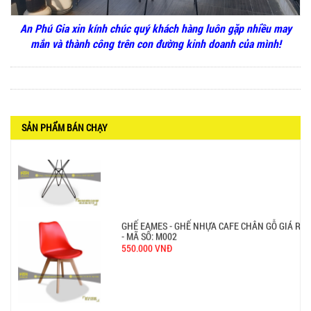
650.000 VNĐ
An Phú Gia xin kính chúc quý khách hàng luôn gặp nhiều may
mắn và thành công trên con đường kinh doanh của mình!
BỘ BÀN GHẾ GỖ XẾP QUÁN NHẬU GIÁ RẺ - MÃ
SỐ: X001
2.270.000 VNĐ
SẢN PHẨM BÁN CHẠY
Ghế Nhựa Nhập Khẩu - Mã SP: N46
450.000 VNĐ
Ghế Ăn nhập khẩu ELLA - Mã SP: GNK05
Liên hệ