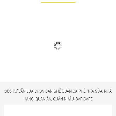
CÓ GÌ Ở CÁC CÔNG TRÌNH
NGẮM NHÌN BÀN GHẾ
BÀN GHẾ TRÀ SỮA GIÁ RẺ
QUÁN ĂN TPHCM GIÁ RẺ
HCM QUẬN TÂN BÌNH
TẠI CÔNG TRÌNH QUẬN
TÂN BÌNH
GÓC TƯ VẤN LỰA CHỌN BÀN GHẾ QUÁN CÀ PHÊ, TRÀ SỮA, NHÀ
HÀNG, QUÁN ĂN, QUÁN NHẬU, BAR CAFE