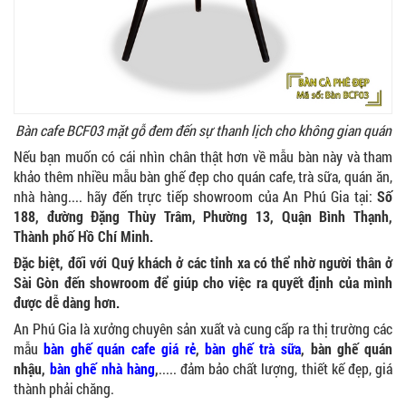
GHẾ EAMES - GHẾ NHỰA CAFE CHÂN GỖ GIÁ RẺ
- MÃ SỐ: M002
550.000 VNĐ
Bàn cafe BCF03 mặt gỗ đem đến sự thanh lịch cho không gian quán
Nếu bạn muốn có cái nhìn chân thật hơn về mẫu bàn này và tham
GHẾ XẾP GẤP GIÁ RẺ - MÃ SỐ: X001
khảo thêm nhiều mẫu bàn ghế đẹp cho quán cafe, trà sữa, quán ăn,
380.000 VNĐ
nhà hàng.... hãy đến trực tiếp showroom của An Phú Gia tại:
Số
188, đường Đặng Thùy Trâm, Phường 13, Quận Bình Thạnh,
Thành phố Hồ Chí Minh.
Đặc biệt, đối với Quý khách ở các tỉnh xa có thể nhờ người thân ở
Sài Gòn đến showroom để giúp cho việc ra quyết định của mình
BÀN CAFE BCF01 GIÁ RẺ - MÃ SỐ: BCF01
được dễ dàng hơn.
650.000 VNĐ
An Phú Gia là xưởng chuyên sản xuất và cung cấp ra thị trường các
mẫu
bàn ghế quán cafe giá rẻ
,
bàn ghế trà sữa
, bàn ghế quán
nhậu,
bàn ghế nhà hàng
,
..... đảm bảo chất lượng, thiết kế đẹp, giá
thành phải chăng.