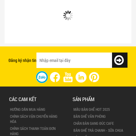
Bật mí 3 cách chọn bàn ghế quán ăn
Mẫu bàn ghế quán ăn giá rẻ và chất
nhanh tạo ấn tượng với khách hàng
lượng
Đăng ký nhận tin
CÁC CAM KẾT
SẢN PHẨM
HƯỚNG DẪN MUA HÀNG
MẪU BÀN GHẾ HOT 2025
CHÍNH SÁCH VẬN CHUYỂN HÀNG
BÀN GHẾ VĂN PHÒNG
HÓA
CHÂN BÀN GANG ĐÚC CAFE
CHÍNH SÁCH THANH TOÁN ĐƠN
BÀN GHẾ TRÀ CHANH - SỮA CHUA
HÀNG