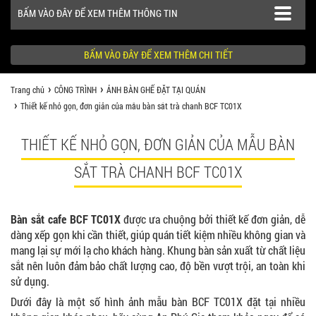
BẤM VÀO ĐÂY ĐỂ XEM THÊM THÔNG TIN
BẤM VÀO ĐÂY ĐỂ XEM THÊM CHI TIẾT
Trang chủ
CÔNG TRÌNH
ẢNH BÀN GHẾ ĐẶT TẠI QUÁN
SẢN PHẨM
Thiết kế nhỏ gọn, đơn giản của mẫu bàn sắt trà chanh BCF TC01X
CÔNG TRÌNH
THIẾT KẾ NHỎ GỌN, ĐƠN GIẢN CỦA MẪU BÀN
KHÁCH HÀNG NÊN BIẾT
SẮT TRÀ CHANH BCF TC01X
Bàn sắt cafe BCF TC01X
được ưa chuộng bởi thiết kế đơn giản, dễ
dàng xếp gọn khi cần thiết, giúp quán tiết kiệm nhiều không gian và
mang lại sự mới lạ cho khách hàng. Khung bàn sản xuất từ chất liệu
sắt nên luôn đảm bảo chất lượng cao, độ bền vượt trội, an toàn khi
sử dụng.
Dưới đây là một số hình ảnh mẫu bàn BCF TC01X đặt tại nhiều