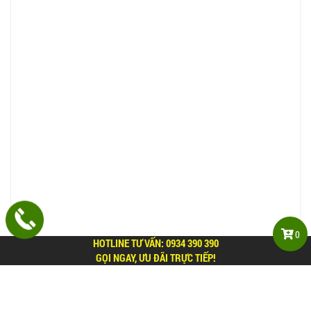
0
HOTLINE TƯ VẤN:
0934 390 390
GỌI NGAY, ƯU ĐÃI TRỰC TIẾP!