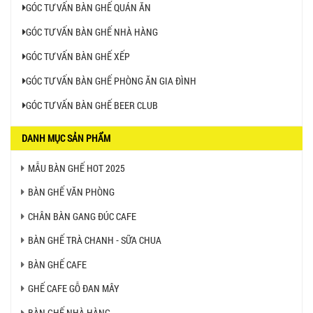
GÓC TƯ VẤN BÀN GHẾ QUÁN ĂN
GÓC TƯ VẤN BÀN GHẾ NHÀ HÀNG
GÓC TƯ VẤN BÀN GHẾ XẾP
GÓC TƯ VẤN BÀN GHẾ PHÒNG ĂN GIA ĐÌNH
GÓC TƯ VẤN BÀN GHẾ BEER CLUB
DANH MỤC SẢN PHẨM
MẪU BÀN GHẾ HOT 2025
BÀN GHẾ VĂN PHÒNG
CHÂN BÀN GANG ĐÚC CAFE
BÀN GHẾ TRÀ CHANH - SỮA CHUA
BÀN GHẾ CAFE
GHẾ CAFE GỖ ĐAN MÂY
BÀN GHẾ NHÀ HÀNG