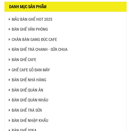
DANH MỤC SẢN PHẨM
MẪU BÀN GHẾ HOT 2025
BÀN GHẾ VĂN PHÒNG
CHÂN BÀN GANG ĐÚC CAFE
BÀN GHẾ TRÀ CHANH - SỮA CHUA
BÀN GHẾ CAFE
GHẾ CAFE GỖ ĐAN MÂY
BÀN GHẾ NHÀ HÀNG
BÀN GHẾ QUÁN ĂN
BÀN GHẾ QUÁN NHẬU
BÀN GHẾ TRÀ SỮA
BÀN GHẾ NHẬP KHẨU
BÀN GHẾ SOFA