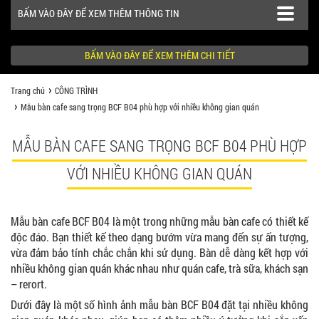
BẤM VÀO ĐÂY ĐỂ XEM THÊM THÔNG TIN
BẤM VÀO ĐÂY ĐỂ XEM THÊM CHI TIẾT
Trang chủ
CÔNG TRÌNH
SẢN PHẨM
Mẫu bàn cafe sang trọng BCF B04 phù hợp với nhiều không gian quán
CÔNG TRÌNH
MẪU BÀN CAFE SANG TRỌNG BCF B04 PHÙ HỢP
KHÁCH HÀNG NÊN BIẾT
VỚI NHIỀU KHÔNG GIAN QUÁN
Mẫu bàn cafe BCF B04 là một trong những mẫu bàn cafe có thiết kế
độc đáo. Bạn thiết kế theo dạng bướm vừa mang đến sự ấn tượng,
vừa đảm bảo tính chắc chắn khi sử dụng. Bàn dễ dàng kết hợp với
nhiều không gian quán khác nhau như quán cafe, trà sữa, khách sạn
– rerort.
Dưới đây là một số hình ảnh mẫu bàn BCF B04 đặt tại nhiều không