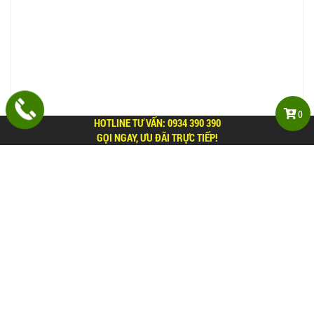
0
HOTLINE TƯ VẤN:
0934 390 390
GỌI NGAY, ƯU ĐÃI TRỰC TIẾP!