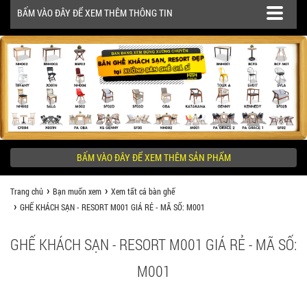
BẤM VÀO ĐÂY ĐỂ XEM THÊM THÔNG TIN
SẢN PHẨM
CÔNG TRÌNH
BẤM VÀO ĐÂY ĐỂ XEM THÊM SẢN PHẨM
KHÁCH HÀNG NÊN BIẾT
Trang chủ
Bạn muốn xem
Xem tất cả bàn ghế
GHẾ KHÁCH SẠN - RESORT M001 GIÁ RẺ - MÃ SỐ: M001
GHẾ KHÁCH SẠN - RESORT M001 GIÁ RẺ - MÃ SỐ:
M001