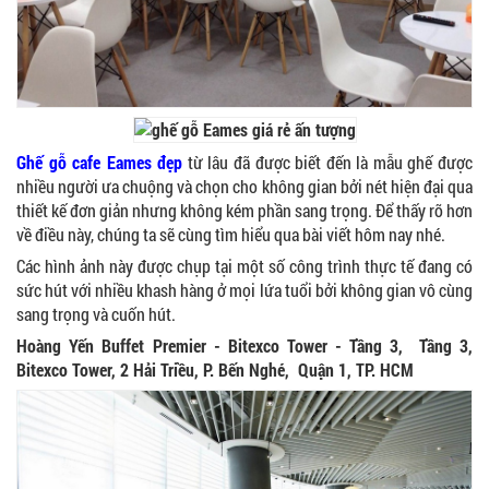
Ghế gỗ cafe Eames đẹp
từ lâu đã được biết đến là mẫu ghế được
nhiều người ưa chuộng và chọn cho không gian bởi nét hiện đại qua
thiết kế đơn giản nhưng không kém phần sang trọng. Để thấy rõ hơn
về điều này, chúng ta sẽ cùng tìm hiểu qua bài viết hôm nay nhé.
Các hình ảnh này được chụp tại một số công trình thực tế đang có
sức hút với nhiều khash hàng ở mọi lứa tuổi bởi không gian vô cùng
sang trọng và cuốn hút.
Hoàng Yến Buffet Premier - Bitexco Tower - Tầng 3, Tầng 3,
Bitexco Tower, 2 Hải Triều, P. Bến Nghé, Quận 1, TP. HCM