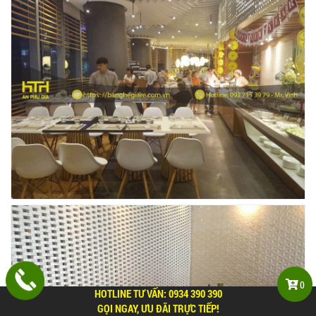
0
HOTLINE TƯ VẤN:
0934 390 390
GỌI NGAY, ƯU ĐÃI TRỰC TIẾP!