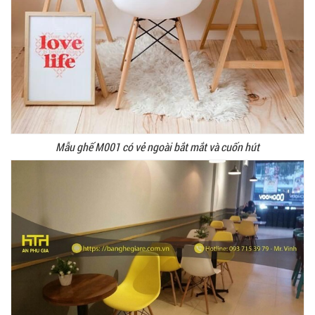
Mẫu ghế M001 có vẻ ngoài bắt mắt và cuốn hút