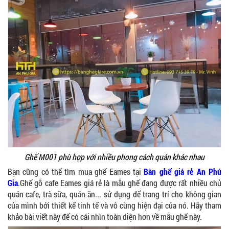
Ghế M001 phù hợp với nhiều phong cách quán khác nhau
Bạn cũng có thể tìm mua ghế Eames tại
Bàn ghế giá rẻ An Phú
Gia
.
Ghế gỗ cafe Eames giá rẻ là mẫu ghế đang được rất nhiều chủ
quán cafe, trà sữa, quán ăn... sử dụng để trang trí cho không gian
của mình bởi thiết kế tinh tế và vô cùng hiện đại của nó. Hãy tham
khảo bài viết này để có cái nhìn toàn diện hơn về mẫu ghế này.