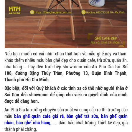
Nếu bạn muốn có cái nhìn chân thật hơn về mẫu ghế này và tham
khảo thêm nhiều mẫu bàn ghế đẹp cho quán cafe, trà sữa, quán ăn,
nhà hàng.... hãy đến trực tiếp showroom của An Phú Gia tại:
Số
188, đường Đặng Thùy Trâm, Phường 13, Quận Bình Thạnh,
Thành phố Hồ Chí Minh.
Đặc biệt, đối với Quý khách ở các tỉnh xa có thể nhờ người thân ở
Sài Gòn đến showroom để giúp cho việc ra quyết định của mình
được dễ dàng hơn.
An Phú Gia là xưởng chuyên sản xuất và cung cấp ra thị trường các
mẫu
bàn ghế quán cafe giá rẻ
,
bàn ghế trà sữa
, bàn ghế quán
nhậu,
bàn ghế nhà hàng
,
..... đảm bảo chất lượng, thiết kế đẹp, giá
thành phải chăng.