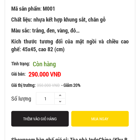
Mã sản phẩm
:
M001
Chất liệu: nhựa kết hợp khung sắt, chân gỗ
Màu sắc: trắng, đen, vàng, đỏ…
Kích thước tương đối của mặt ngồi và chiều cao
ghế: 45x45, cao 82 (cm)
Còn hàng
Tình trạng:
290.000 VNĐ
Giá bán:
Giá thị trường:
350.000 VNĐ
- Giảm 20%
Số lượng
THÊM VÀO GIỎ HÀNG
MUA NGAY
Showroom bàn ghế giá sỉ: Tòa nhà IndoChina (Khu B,