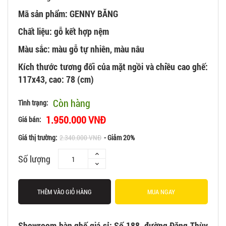
Mã sản phẩm: GENNY BĂNG
Chất liệu: gỗ kết hợp nệm
Màu sắc: màu gỗ tự nhiên, màu nâu
Kích thước tương đối của mặt ngồi và chiều cao ghế:
117x43, cao: 78 (cm)
Còn hàng
Tình trạng:
1.950.000 VNĐ
Giá bán:
Giá thị trường:
2.340.000 VNĐ
- Giảm 20%
Số lượng
THÊM VÀO GIỎ HÀNG
MUA NGAY
Showroom bàn ghế giá sỉ: Số 188, đường Đặng Thùy