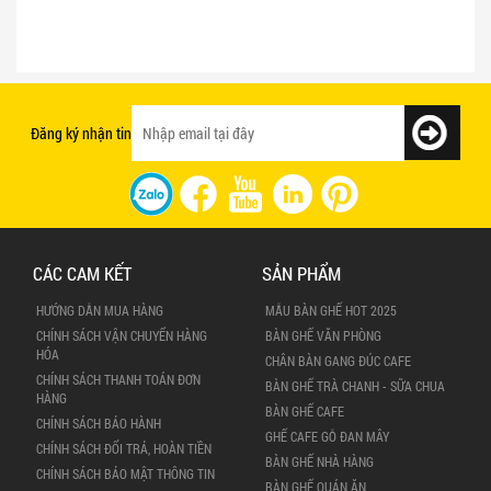
Bật mí 3 cách chọn bàn ghế quán ăn
Mẫu bàn ghế quán ăn giá rẻ và chất
nhanh tạo ấn tượng với khách hàng
lượng
Đăng ký nhận tin
CÁC CAM KẾT
SẢN PHẨM
HƯỚNG DẪN MUA HÀNG
MẪU BÀN GHẾ HOT 2025
CHÍNH SÁCH VẬN CHUYỂN HÀNG
BÀN GHẾ VĂN PHÒNG
HÓA
CHÂN BÀN GANG ĐÚC CAFE
CHÍNH SÁCH THANH TOÁN ĐƠN
BÀN GHẾ TRÀ CHANH - SỮA CHUA
HÀNG
BÀN GHẾ CAFE
CHÍNH SÁCH BẢO HÀNH
GHẾ CAFE GỖ ĐAN MÂY
CHÍNH SÁCH ĐỔI TRẢ, HOÀN TIỀN
BÀN GHẾ NHÀ HÀNG
CHÍNH SÁCH BẢO MẬT THÔNG TIN
BÀN GHẾ QUÁN ĂN