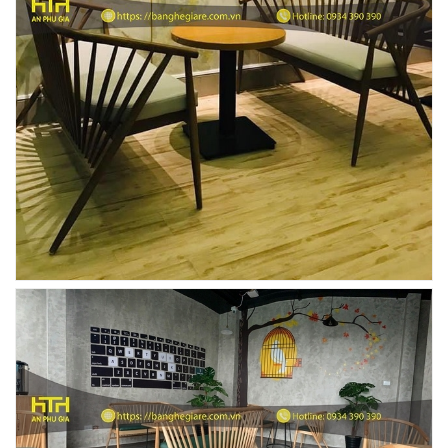
BCF SX
750.000 VNĐ
GHẾ EAMES - GHẾ NHỰA CAFE CHÂN GỖ GIÁ RẺ
- MÃ SỐ: M002
550.000 VNĐ
GHẾ XẾP GẤP GIÁ RẺ - MÃ SỐ: X001
380.000 VNĐ
BÀN CAFE BCF01 GIÁ RẺ - MÃ SỐ: BCF01
650.000 VNĐ