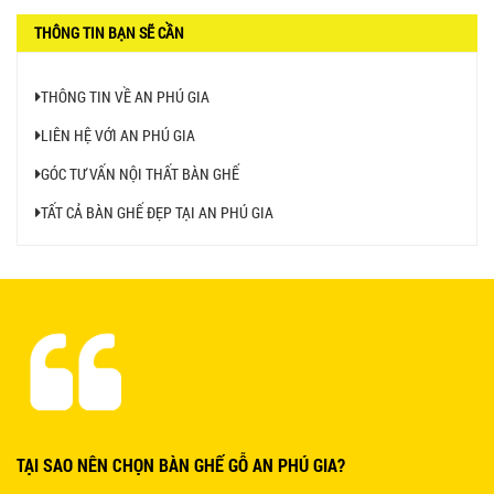
THÔNG TIN BẠN SẼ CẦN
Ghế Ăn nhập khẩu ELLA - Mã SP: GNK05
Liên hệ
THÔNG TIN VỀ AN PHÚ GIA
LIÊN HỆ VỚI AN PHÚ GIA
GÓC TƯ VẤN NỘI THẤT BÀN GHẾ
TẤT CẢ BÀN GHẾ ĐẸP TẠI AN PHÚ GIA
BÀN BAR BEER CLUB BCF SX GIÁ RẺ - MÃ SỐ:
BCF SX
750.000 VNĐ
GHẾ EAMES - GHẾ NHỰA CAFE CHÂN GỖ GIÁ RẺ
- MÃ SỐ: M002
550.000 VNĐ
TẠI SAO NÊN CHỌN BÀN GHẾ GỖ AN PHÚ GIA?