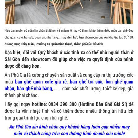
Nếu bạn muốn có cái nhìn chân thật hơn về mẫu ghế này và tham khảo thêm nhiều mẫu bàn ghế đẹp
BỘ BÀN GHẾ GỖ XẾP QUÁN NHẬU GIÁ RẺ - MÃ
SỐ: X001
cho quán cafe, trà sữa, quán ăn, nhà hàng....hãy đến trực tiếp showroom của An Phú Gia tại:
Số 188,
2.270.000 VNĐ
đường Đặng Thùy Trâm, Phường 13, Quận Bình Thạnh, Thành phố Hồ Chí Minh.
Đặc biệt, đối với Quý khách ở các tỉnh xa có thể nhờ người thân ở
Sài Gòn đến showroom để giúp cho việc ra quyết định của mình
được dễ dàng hơn.
An Phú Gia là xưởng chuyên sản xuất và cung cấp ra thị trường các
Ghế Nhựa Nhập Khẩu - Mã SP: N46
450.000 VNĐ
mẫu
bàn ghế quán cafe giá rẻ
,
bàn ghế trà sữa
, bàn ghế quán
nhậu,
bàn ghế nhà hàng
,
..... đảm bảo chất lượng, thiết kế đẹp, giá
thành phải chăng.
Hãy gọi ngay
hotline: 0934 390 390 (Hotline Bàn Ghế Giá Sỉ)
để
được tư vấn nhiệt tình và có thêm được nhiều thông tin hữu ích
trong quá trình lựa chọn bàn ghế.
Ghế Ăn nhập khẩu ELLA - Mã SP: GNK05
Liên hệ
An Phú Gia xin kính chúc quý khách hàng luôn gặp nhiều may
mắn và thành công trên con đường kinh doanh của mình!