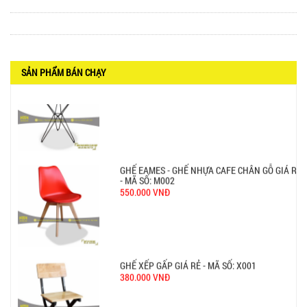
SẢN PHẨM BÁN CHẠY
BÀN BAR BEER CLUB BCF SX GIÁ RẺ - MÃ SỐ:
BCF SX
750.000 VNĐ
GHẾ EAMES - GHẾ NHỰA CAFE CHÂN GỖ GIÁ RẺ
- MÃ SỐ: M002
550.000 VNĐ
GHẾ XẾP GẤP GIÁ RẺ - MÃ SỐ: X001
380.000 VNĐ