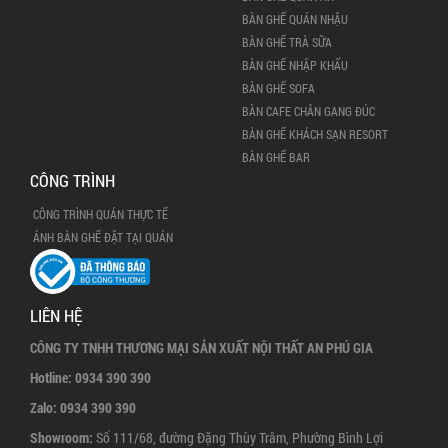
BÀN GHẾ QUÁN NHẬU
BÀN GHẾ TRÀ SỮA
BÀN GHẾ NHẬP KHẨU
BÀN GHẾ SOFA
BÀN CAFE CHÂN GANG ĐÚC
BÀN GHẾ KHÁCH SẠN RESORT
BÀN GHẾ BAR
CÔNG TRÌNH
CÔNG TRÌNH QUÁN THỰC TẾ
ẢNH BÀN GHẾ ĐẶT TẠI QUÁN
LIÊN HỆ
CÔNG TY TNHH THƯƠNG MẠI SẢN XUẤT NỘI THẤT AN PHÚ GIA
Hotline:
0934 390 390
Zalo:
0934 390 390
Showroom:
Số 111/68, đường Đặng Thùy Trâm, Phường Bình Lợi