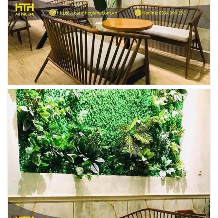
Ghế Ăn nhập khẩu ELLA - Mã SP: GNK05
Liên hệ
BÀN BAR BEER CLUB BCF SX GIÁ RẺ - MÃ SỐ: