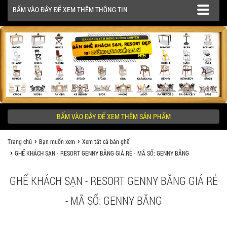
BẤM VÀO ĐÂY ĐỂ XEM THÊM THÔNG TIN
SẢN PHẨM
CÔNG TRÌNH
BẤM VÀO ĐÂY ĐỂ XEM THÊM SẢN PHẨM
KHÁCH HÀNG NÊN BIẾT
Trang chủ
Bạn muốn xem
Xem tất cả bàn ghế
GHẾ KHÁCH SẠN - RESORT GENNY BĂNG GIÁ RẺ - MÃ SỐ: GENNY BĂNG
GHẾ KHÁCH SẠN - RESORT GENNY BĂNG GIÁ RẺ
- MÃ SỐ: GENNY BĂNG