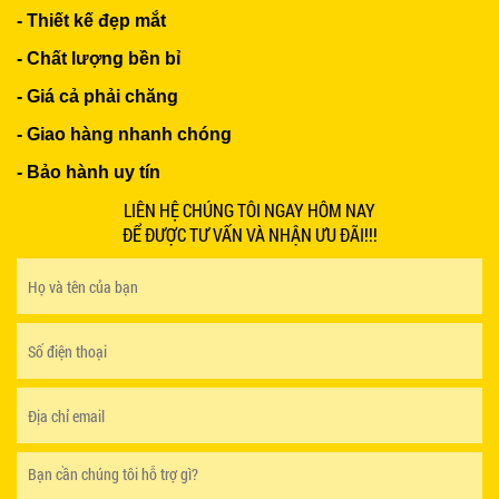
- Thiết kế đẹp mắt
GHẾ XẾP GẤP GIÁ RẺ - MÃ SỐ: X001
- Chất lượng bền bỉ
380.000 VNĐ
- Giá cả phải chăng
- Giao hàng nhanh chóng
- Bảo hành uy tín
LIÊN HỆ CHÚNG TÔI NGAY HÔM NAY
BÀN CAFE BCF01 GIÁ RẺ - MÃ SỐ: BCF01
650.000 VNĐ
ĐỂ ĐƯỢC TƯ VẤN VÀ NHẬN ƯU ĐÃI!!!