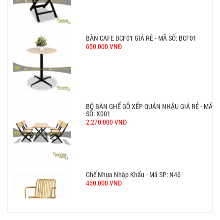
BÀN CAFE BCF01 GIÁ RẺ - MÃ SỐ: BCF01
650.000 VNĐ
BỘ BÀN GHẾ GỖ XẾP QUÁN NHẬU GIÁ RẺ - MÃ
SỐ: X001
2.270.000 VNĐ
Ghế Nhựa Nhập Khẩu - Mã SP: N46
450.000 VNĐ