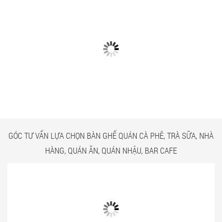
CÓ GÌ Ở CÁC CÔNG TRÌNH
NGẮM NHÌN BÀN GHẾ
BÀN GHẾ TRÀ SỮA GIÁ RẺ
QUÁN ĂN TPHCM GIÁ RẺ
HCM QUẬN TÂN BÌNH
TẠI CÔNG TRÌNH QUẬN
TÂN BÌNH
GÓC TƯ VẤN LỰA CHỌN BÀN GHẾ QUÁN CÀ PHÊ, TRÀ SỮA, NHÀ
HÀNG, QUÁN ĂN, QUÁN NHẬU, BAR CAFE