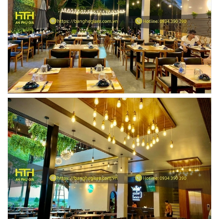
Ghế Ăn nhập khẩu ELLA - Mã SP: GNK05
Liên hệ
BÀN BAR BEER CLUB BCF SX GIÁ RẺ - MÃ SỐ:
BCF SX
750.000 VNĐ