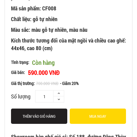
Mã sản phẩm: CF008
Chất liệu: gỗ tự nhiên
Màu sắc: màu gỗ tự nhiên, màu nâu
Kích thước tương đối của mặt ngồi và chiều cao ghế:
44x46, cao 80 (cm)
Còn hàng
Tình trạng:
590.000 VNĐ
Giá bán:
Giá thị trường:
700.000 VNĐ
- Giảm 20%
Số lượng
THÊM VÀO GIỎ HÀNG
MUA NGAY
Showroom bàn ghế giá sỉ: Số 188, đường Đặng Thùy