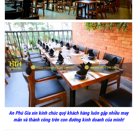
GHẾ EAMES - GHẾ NHỰA CAFE CHÂN GỖ GIÁ RẺ
- MÃ SỐ: M002
550.000 VNĐ
GHẾ XẾP GẤP GIÁ RẺ - MÃ SỐ: X001
380.000 VNĐ
BÀN CAFE BCF01 GIÁ RẺ - MÃ SỐ: BCF01
650.000 VNĐ
An Phú Gia xin kính chúc quý khách hàng luôn gặp nhiều may
mắn và thành công trên con đường kinh doanh của mình!
BỘ BÀN GHẾ GỖ XẾP QUÁN NHẬU GIÁ RẺ - MÃ