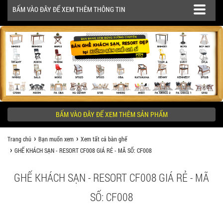
BẤM VÀO ĐÂY ĐỂ XEM THÊM THÔNG TIN
SẢN PHẨM
CÔNG TRÌNH
BẤM VÀO ĐÂY ĐỂ XEM THÊM SẢN PHẨM
KHÁCH HÀNG NÊN BIẾT
Trang chủ
Bạn muốn xem
Xem tất cả bàn ghế
GHẾ KHÁCH SẠN - RESORT CF008 GIÁ RẺ - MÃ SỐ: CF008
GHẾ KHÁCH SẠN - RESORT CF008 GIÁ RẺ - MÃ
SỐ: CF008