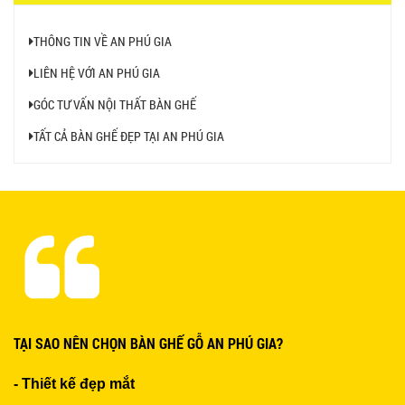
THÔNG TIN VỀ AN PHÚ GIA
LIÊN HỆ VỚI AN PHÚ GIA
BỘ BÀN GHẾ GỖ XẾP QUÁN NHẬU GIÁ RẺ - MÃ
GÓC TƯ VẤN NỘI THẤT BÀN GHẾ
SỐ: X001
2.270.000 VNĐ
TẤT CẢ BÀN GHẾ ĐẸP TẠI AN PHÚ GIA
Ghế Nhựa Nhập Khẩu - Mã SP: N46
450.000 VNĐ
Ghế Ăn nhập khẩu ELLA - Mã SP: GNK05
TẠI SAO NÊN CHỌN BÀN GHẾ GỖ AN PHÚ GIA?
Liên hệ
- Thiết kế đẹp mắt