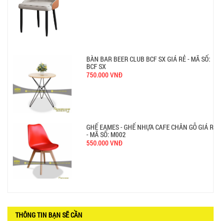
BCF SX
750.000 VNĐ
GHẾ EAMES - GHẾ NHỰA CAFE CHÂN GỖ GIÁ RẺ
- MÃ SỐ: M002
550.000 VNĐ
GHẾ XẾP GẤP GIÁ RẺ - MÃ SỐ: X001
380.000 VNĐ
BÀN CAFE BCF01 GIÁ RẺ - MÃ SỐ: BCF01
650.000 VNĐ
THÔNG TIN BẠN SẼ CẦN