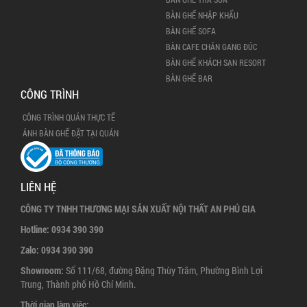
BÀN GHẾ NHẬP KHẨU
BÀN GHẾ SOFA
BÀN CAFE CHÂN GANG ĐÚC
BÀN GHẾ KHÁCH SẠN RESORT
BÀN GHẾ BAR
CÔNG TRÌNH
CÔNG TRÌNH QUÁN THỰC TẾ
ẢNH BÀN GHẾ ĐẶT TẠI QUÁN
LIÊN HỆ
CÔNG TY TNHH THƯƠNG MẠI SẢN XUẤT NỘI THẤT AN PHÚ GIA
Hotline:
0934 390 390
Zalo:
0934 390 390
Showroom:
Số 111/68, đường Đặng Thùy Trâm, Phường Bình Lợi
Trung, Thành phố Hồ Chí Minh.
Thời gian làm việc: