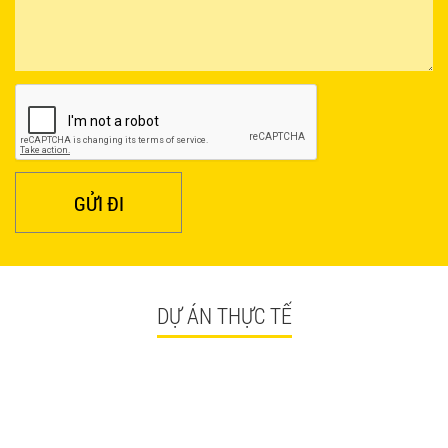
BÀN CAFE BCF01 GIÁ RẺ - MÃ SỐ: BCF01
650.000 VNĐ
GỬI ĐI
DỰ ÁN THỰC TẾ