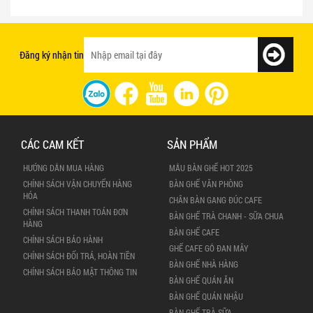
Mẫu bàn ghế quán ăn giá rẻ và chất
nhanh tạo ấn tượng với khách hàng
lượng
Đăng ký nhận tin
CÁC CAM KẾT
SẢN PHẨM
HƯỚNG DẪN MUA HÀNG
MẪU BÀN GHẾ HOT 2025
CHÍNH SÁCH VẬN CHUYỂN HÀNG
BÀN GHẾ VĂN PHÒNG
HÓA
CHÂN BÀN GANG ĐÚC CAFE
CHÍNH SÁCH THANH TOÁN ĐƠN
BÀN GHẾ TRÀ CHANH - SỮA CHUA
HÀNG
BÀN GHẾ CAFE
CHÍNH SÁCH BẢO HÀNH
GHẾ CAFE GỖ ĐAN MÂY
CHÍNH SÁCH ĐỔI TRẢ, HOÀN TIỀN
BÀN GHẾ NHÀ HÀNG
CHÍNH SÁCH BẢO MẬT THÔNG TIN
BÀN GHẾ QUÁN ĂN
BÀN GHẾ QUÁN NHẬU
BÀN GHẾ TRÀ SỮA