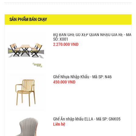
SỐ: X001
2.270.000 VNĐ
SẢN PHẨM BÁN CHẠY
Ghế Nhựa Nhập Khẩu - Mã SP: N46
450.000 VNĐ
Ghế Ăn nhập khẩu ELLA - Mã SP: GNK05
Liên hệ
BÀN BAR BEER CLUB BCF SX GIÁ RẺ - MÃ SỐ: