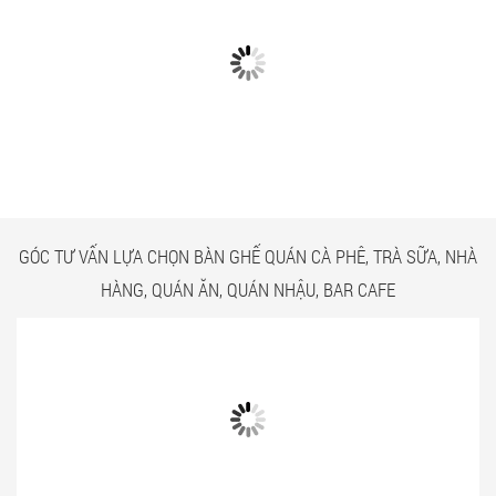
CÓ GÌ Ở CÁC CÔNG TRÌNH
NGẮM NHÌN BÀN GHẾ
BÀN GHẾ TRÀ SỮA GIÁ RẺ
QUÁN ĂN TPHCM GIÁ RẺ
HCM QUẬN TÂN BÌNH
TẠI CÔNG TRÌNH QUẬN
TÂN BÌNH
GÓC TƯ VẤN LỰA CHỌN BÀN GHẾ QUÁN CÀ PHÊ, TRÀ SỮA, NHÀ
HÀNG, QUÁN ĂN, QUÁN NHẬU, BAR CAFE
Bật mí 3 cách chọn bàn ghế quán ăn