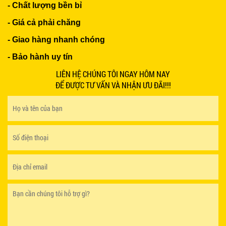
- Chất lượng bền bỉ
- Giá cả phải chăng
- Giao hàng nhanh chóng
BÀN BAR BEER CLUB BCF SX GIÁ RẺ - MÃ SỐ:
- Bảo hành uy tín
BCF SX
750.000 VNĐ
LIÊN HỆ CHÚNG TÔI NGAY HÔM NAY
ĐỂ ĐƯỢC TƯ VẤN VÀ NHẬN ƯU ĐÃI!!!
GHẾ EAMES - GHẾ NHỰA CAFE CHÂN GỖ GIÁ RẺ
- MÃ SỐ: M002
550.000 VNĐ
GHẾ XẾP GẤP GIÁ RẺ - MÃ SỐ: X001
380.000 VNĐ