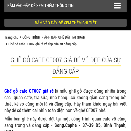
BẤM VÀO ĐÂY ĐỂ XEM THÊM THÔNG TIN
BẤM VÀO ĐÂY ĐỂ XEM THÊM CHI TIẾT
Trang chủ
CÔNG TRÌNH
ẢNH BÀN GHẾ ĐẶT TẠI QUÁN
SẢN PHẨM
Ghế gỗ cafe CF007 giá rẻ vẻ đẹp của sự đẳng cấp
CÔNG TRÌNH
GHẾ GỖ CAFE CF007 GIÁ RẺ VẺ ĐẸP CỦA SỰ
KHÁCH HÀNG NÊN BIẾT
ĐẲNG CẤP
Ghế gỗ cafe CF007 giá rẻ
là mẫu ghế gỗ được dùng nhiều trong
các quán cafe, trà sữa, nhà hàng...có không gian sang trọng bởi
thiết kế vo cùng mới là và đẳng cấp. Hãy tham khảo ngay bài viết
này để có thêm cái nhìn toàn diện hơn về ghế CF007 nhé.
Mẫu bàn ghế này được đặt tại một công trình quán cafe vô cùng
sang trọng và đẳng cấp -
Song.Caphe - 37-39 D5, Bình Thạnh,