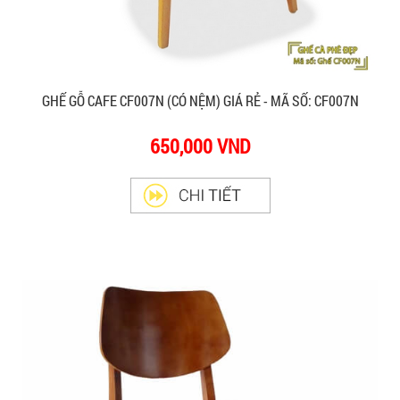
GHẾ GỖ CAFE CF007N (CÓ NỆM) GIÁ RẺ - MÃ SỐ: CF007N
650,000 VND