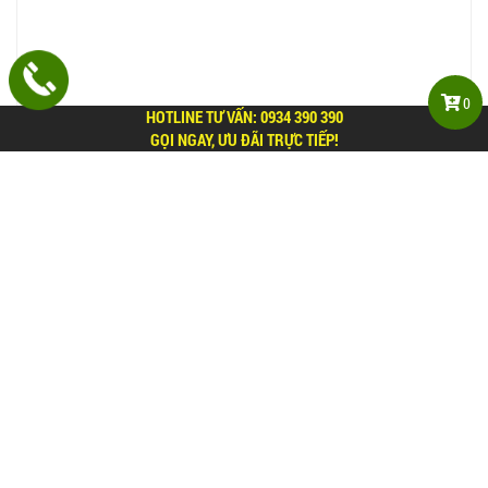
0
HOTLINE TƯ VẤN:
0934 390 390
GỌI NGAY, ƯU ĐÃI TRỰC TIẾP!