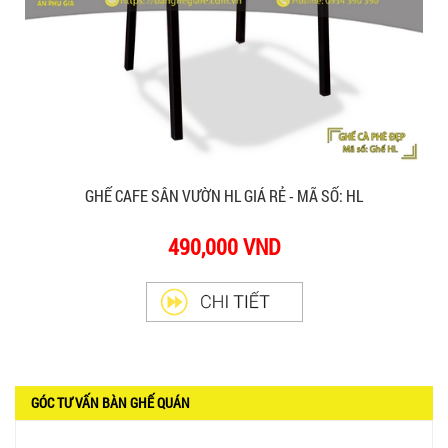
GHẾ CAFE SÂN VƯỜN HL GIÁ RẺ - MÃ SỐ: HL
490,000 VND
GÓC TƯ VẤN BÀN GHẾ QUÁN