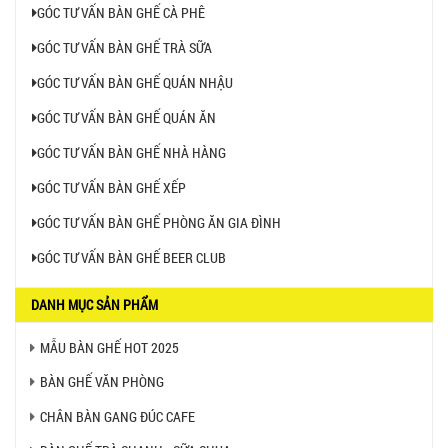
GÓC TƯ VẤN BÀN GHẾ CÀ PHÊ
GÓC TƯ VẤN BÀN GHẾ TRÀ SỮA
GÓC TƯ VẤN BÀN GHẾ QUÁN NHẬU
GÓC TƯ VẤN BÀN GHẾ QUÁN ĂN
GÓC TƯ VẤN BÀN GHẾ NHÀ HÀNG
GÓC TƯ VẤN BÀN GHẾ XẾP
GÓC TƯ VẤN BÀN GHẾ PHÒNG ĂN GIA ĐÌNH
GÓC TƯ VẤN BÀN GHẾ BEER CLUB
DANH MỤC SẢN PHẨM
MẪU BÀN GHẾ HOT 2025
BÀN GHẾ VĂN PHÒNG
CHÂN BÀN GANG ĐÚC CAFE