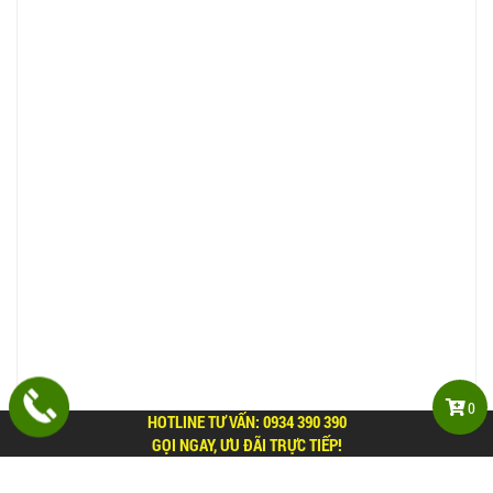
0
HOTLINE TƯ VẤN:
0934 390 390
GỌI NGAY, ƯU ĐÃI TRỰC TIẾP!