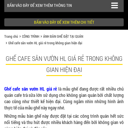
BẤM VÀO ĐÂY ĐỂ XEM THÊM THÔNG TIN
BẤM VÀO ĐÂY ĐỂ XEM THÊM CHI TIẾT
Trang chủ
CÔNG TRÌNH
ẢNH BÀN GHẾ ĐẶT TẠI QUÁN
SẢN PHẨM
Ghế cafe sân vườn HL giá rẻ trong không gian hiện đại
CÔNG TRÌNH
GHẾ CAFE SÂN VƯỜN HL GIÁ RẺ TRONG KHÔNG
KHÁCH HÀNG NÊN BIẾT
GIAN HIỆN ĐẠI
Ghế cafe sân vườn HL giá rẻ
là mẫu ghế đang được rất nhiều chủ
quán cafe trà sữa lớn sử dụng cho không gian quán bởi chất lượng
cao cũng như thiết kế hiện đại. Cùng ngắm nhìn những hình ảnh
thực tế của mẫu ghế này ngay nhé.
Những mẫu bàn ghế này được đặt tại các công trình quán hết sức
nổi tiếng và thu hút được nhiều khách hàng đến bởi không gian vô