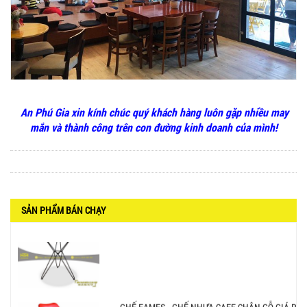
BÀN CAFE BCF01 GIÁ RẺ - MÃ SỐ: BCF01
650.000 VNĐ
An Phú Gia xin kính chúc quý khách hàng luôn gặp nhiều may
mắn và thành công trên con đường kinh doanh của mình!
BỘ BÀN GHẾ GỖ XẾP QUÁN NHẬU GIÁ RẺ - MÃ
SỐ: X001
2.270.000 VNĐ
SẢN PHẨM BÁN CHẠY
Ghế Nhựa Nhập Khẩu - Mã SP: N46
450.000 VNĐ