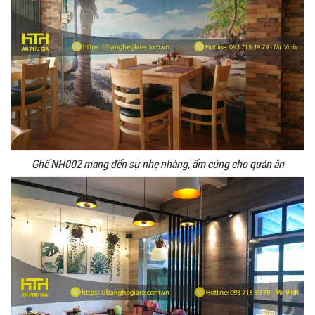
BÀN BAR BEER CLUB BCF SX GIÁ RẺ - MÃ SỐ:
BCF SX
750.000 VNĐ
Ghế NH002 mang đến sự nhẹ nhàng, ấm cúng cho quán ăn
GHẾ EAMES - GHẾ NHỰA CAFE CHÂN GỖ GIÁ RẺ
- MÃ SỐ: M002
550.000 VNĐ
GHẾ XẾP GẤP GIÁ RẺ - MÃ SỐ: X001
380.000 VNĐ