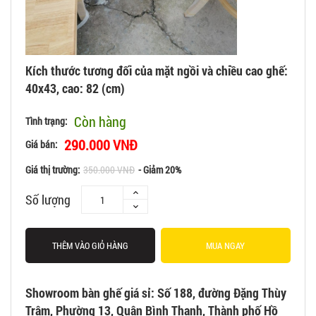
Kích thước tương đối của mặt ngồi và chiều cao ghế:
40x43, cao: 82 (cm)
Còn hàng
Tình trạng:
290.000 VNĐ
Giá bán:
Giá thị trường:
350.000 VNĐ
- Giảm 20%
Số lượng
THÊM VÀO GIỎ HÀNG
MUA NGAY
Showroom bàn ghế giá sỉ: Số 188, đường Đặng Thùy
Trâm, Phường 13, Quận Bình Thạnh, Thành phố Hồ