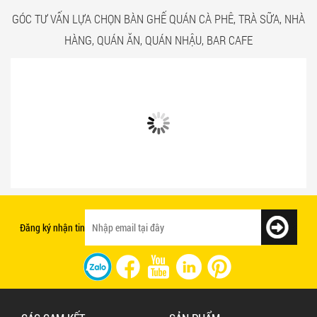
GÓC TƯ VẤN LỰA CHỌN BÀN GHẾ QUÁN CÀ PHÊ, TRÀ SỮA, NHÀ
HÀNG, QUÁN ĂN, QUÁN NHẬU, BAR CAFE
Bật mí 3 cách chọn bàn ghế quán ăn
Mẫu bàn ghế quán ăn giá rẻ và chất
nhanh tạo ấn tượng với khách hàng
lượng
Đăng ký nhận tin