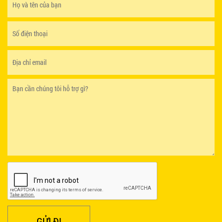
GHẾ EAMES - GHẾ NHỰA CAFE CHÂN GỖ GIÁ RẺ
- MÃ SỐ: M002
550.000 VNĐ
GHẾ XẾP GẤP GIÁ RẺ - MÃ SỐ: X001
380.000 VNĐ
BÀN CAFE BCF01 GIÁ RẺ - MÃ SỐ: BCF01
650.000 VNĐ
GỬI ĐI