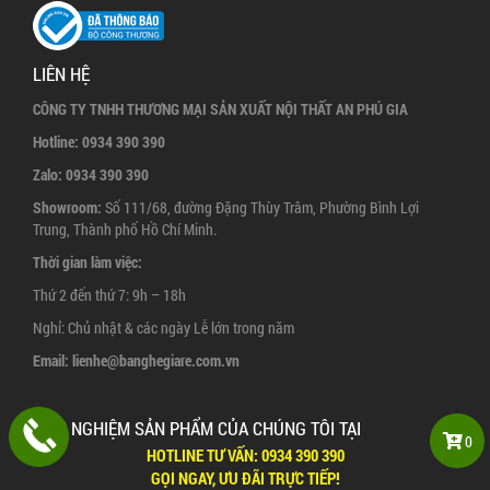
LIÊN HỆ
CÔNG TY TNHH THƯƠNG MẠI SẢN XUẤT NỘI THẤT AN PHÚ GIA
Hotline:
0934 390 390
Zalo:
0934 390 390
Showroom:
Số 111/68, đường Đặng Thùy Trâm, Phường Bình Lợi
Trung, Thành phố Hồ Chí Minh.
Thời gian làm việc:
Thứ 2 đến thứ 7: 9h – 18h
Nghỉ: Chủ nhật & các ngày Lễ lớn trong năm
Email:
lienhe@banghegiare.com.vn
TRẢI NGHIỆM SẢN PHẨM CỦA CHÚNG TÔI TẠI
0
HOTLINE TƯ VẤN:
0934 390 390
GỌI NGAY, ƯU ĐÃI TRỰC TIẾP!