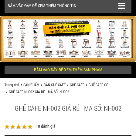
BẤM VÀO ĐÂY ĐỂ XEM THÊM THÔNG TIN
SẢN PHẨM
CÔNG TRÌNH
BẤM VÀO ĐÂY ĐỂ XEM THÊM SẢN PHẨM
KHÁCH HÀNG NÊN BIẾT
Trang chủ
SẢN PHẨM
BÀN GHẾ CAFE
GHẾ CAFE
GHẾ CAFE GỖ
GHẾ CAFE NH002 GIÁ RẺ - MÃ SỐ: NH002
GHẾ CAFE NH002 GIÁ RẺ - MÃ SỐ: NH002
10
đánh giá