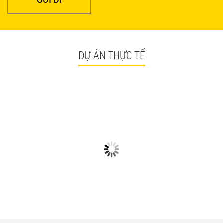
DỰ ÁN THỰC TẾ
CÓ GÌ Ở CÁC CÔNG TRÌNH
NGẮM NHÌN BÀN GHẾ
BÀN GHẾ TRÀ SỮA GIÁ RẺ
QUÁN ĂN TPHCM GIÁ RẺ
HCM QUẬN TÂN BÌNH
TẠI CÔNG TRÌNH QUẬN
TÂN BÌNH