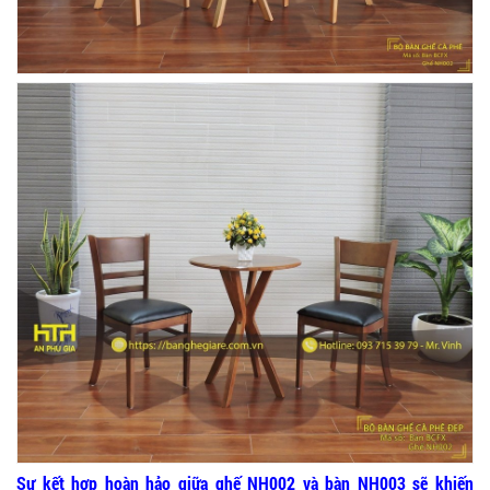
Sự kết hợp hoàn hảo giữa ghế NH002 và bàn NH003 sẽ khiến