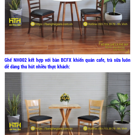
Ghế NH002 kết hợp với bàn BCFX khiến quán cafe, trà sữa luôn
dễ dàng thu hút nhiều thực khách: