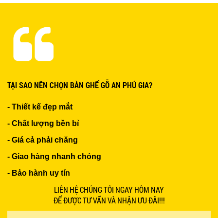
Ghế Nhựa Nhập Khẩu - Mã SP: N46
450.000 VNĐ
Ghế Ăn nhập khẩu ELLA - Mã SP: GNK05
TẠI SAO NÊN CHỌN BÀN GHẾ GỖ AN PHÚ GIA?
Liên hệ
- Thiết kế đẹp mắt
- Chất lượng bền bỉ
- Giá cả phải chăng
- Giao hàng nhanh chóng
BÀN BAR BEER CLUB BCF SX GIÁ RẺ - MÃ SỐ:
- Bảo hành uy tín
BCF SX
750.000 VNĐ
LIÊN HỆ CHÚNG TÔI NGAY HÔM NAY
ĐỂ ĐƯỢC TƯ VẤN VÀ NHẬN ƯU ĐÃI!!!