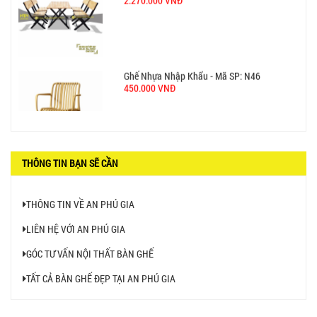
GHẾ XẾP GẤP GIÁ RẺ - MÃ SỐ: X001
380.000 VNĐ
BÀN CAFE BCF01 GIÁ RẺ - MÃ SỐ: BCF01
650.000 VNĐ
THÔNG TIN BẠN SẼ CẦN
THÔNG TIN VỀ AN PHÚ GIA
LIÊN HỆ VỚI AN PHÚ GIA
BỘ BÀN GHẾ GỖ XẾP QUÁN NHẬU GIÁ RẺ - MÃ
GÓC TƯ VẤN NỘI THẤT BÀN GHẾ
SỐ: X001
2.270.000 VNĐ
TẤT CẢ BÀN GHẾ ĐẸP TẠI AN PHÚ GIA