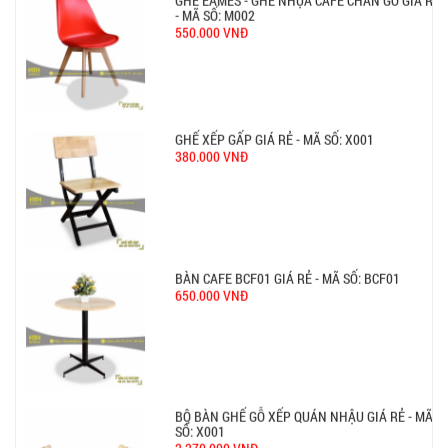
Ghế Ăn nhập khẩu ELLA - Mã SP: GNK05
Liên hệ
BÀN BAR BEER CLUB BCF SX GIÁ RẺ - MÃ SỐ:
BCF SX
750.000 VNĐ
GHẾ EAMES - GHẾ NHỰA CAFE CHÂN GỖ GIÁ RẺ
- MÃ SỐ: M002
550.000 VNĐ