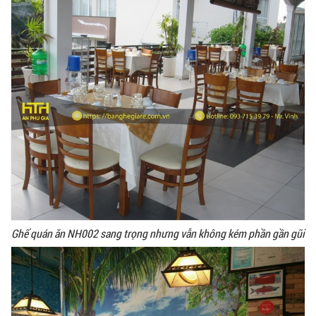
Ghế quán ăn NH002 sang trọng nhưng vẫn không kém phần gần gũi
Ghế Ăn nhập khẩu ELLA - Mã SP: GNK05
Liên hệ