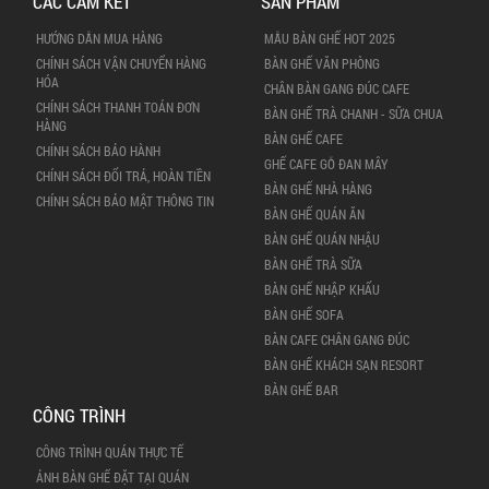
CÁC CAM KẾT
SẢN PHẨM
HƯỚNG DẪN MUA HÀNG
MẪU BÀN GHẾ HOT 2025
CHÍNH SÁCH VẬN CHUYỂN HÀNG
BÀN GHẾ VĂN PHÒNG
HÓA
CHÂN BÀN GANG ĐÚC CAFE
CHÍNH SÁCH THANH TOÁN ĐƠN
BÀN GHẾ TRÀ CHANH - SỮA CHUA
HÀNG
BÀN GHẾ CAFE
CHÍNH SÁCH BẢO HÀNH
GHẾ CAFE GỖ ĐAN MÂY
CHÍNH SÁCH ĐỔI TRẢ, HOÀN TIỀN
BÀN GHẾ NHÀ HÀNG
CHÍNH SÁCH BẢO MẬT THÔNG TIN
BÀN GHẾ QUÁN ĂN
BÀN GHẾ QUÁN NHẬU
BÀN GHẾ TRÀ SỮA
BÀN GHẾ NHẬP KHẨU
BÀN GHẾ SOFA
BÀN CAFE CHÂN GANG ĐÚC
BÀN GHẾ KHÁCH SẠN RESORT
BÀN GHẾ BAR
CÔNG TRÌNH
CÔNG TRÌNH QUÁN THỰC TẾ
ẢNH BÀN GHẾ ĐẶT TẠI QUÁN