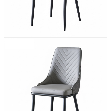
GHẾ XẾP GẤP GIÁ RẺ - MÃ SỐ: X001
380.000 VNĐ
BÀN CAFE BCF01 GIÁ RẺ - MÃ SỐ: BCF01
650.000 VNĐ
BỘ BÀN GHẾ GỖ XẾP QUÁN NHẬU GIÁ RẺ - MÃ
SỐ: X001
2.270.000 VNĐ