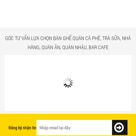
BÀN GHẾ TRÀ SỮA GIÁ RẺ
QUÁN ĂN TPHCM GIÁ RẺ
HCM QUẬN TÂN BÌNH
TẠI CÔNG TRÌNH QUẬN
TÂN BÌNH
GÓC TƯ VẤN LỰA CHỌN BÀN GHẾ QUÁN CÀ PHÊ, TRÀ SỮA, NHÀ
HÀNG, QUÁN ĂN, QUÁN NHẬU, BAR CAFE
Bật mí 3 cách chọn bàn ghế quán ăn
Mẫu bàn ghế quán ăn giá rẻ và chất
nhanh tạo ấn tượng với khách hàng
lượng
Đăng ký nhận tin