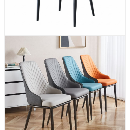
Ghế Nhựa Nhập Khẩu - Mã SP: N46
450.000 VNĐ
Ghế Ăn nhập khẩu ELLA - Mã SP: GNK05
Liên hệ
BÀN BAR BEER CLUB BCF SX GIÁ RẺ - MÃ SỐ:
BCF SX
750.000 VNĐ