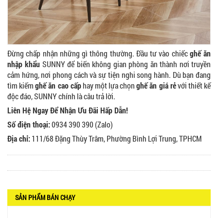
GHẾ EAMES - GHẾ NHỰA CAFE CHÂN GỖ GIÁ RẺ
- MÃ SỐ: M002
550.000 VNĐ
Đừng chấp nhận những gì thông thường. Đầu tư vào chiếc
ghế ăn
nhập khẩu
SUNNY để biến không gian phòng ăn thành nơi truyền
cảm hứng, nơi phong cách và sự tiện nghi song hành. Dù bạn đang
tìm kiếm
ghế ăn cao cấp
hay một lựa chọn
ghế ăn giá rẻ
với thiết kế
GHẾ XẾP GẤP GIÁ RẺ - MÃ SỐ: X001
độc đáo, SUNNY chính là câu trả lời.
380.000 VNĐ
Liên Hệ Ngay Để Nhận Ưu Đãi Hấp Dẫn!
Số điện thoại:
0934 390 390 (Zalo)
Địa chỉ:
111/68 Đặng Thùy Trâm, Phường Bình Lợi Trung, TPHCM
BÀN CAFE BCF01 GIÁ RẺ - MÃ SỐ: BCF01
650.000 VNĐ
SẢN PHẨM BÁN CHẠY