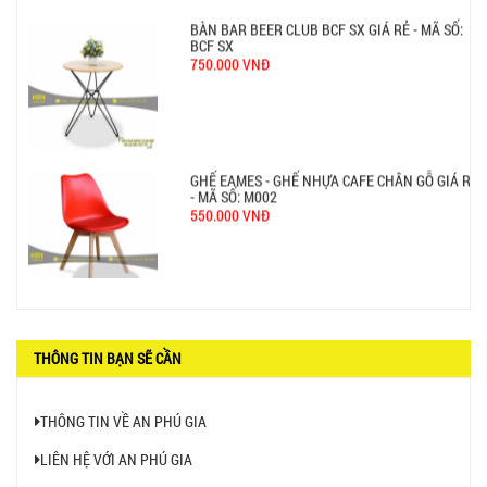
BÀN BAR BEER CLUB BCF SX GIÁ RẺ - MÃ SỐ:
BCF SX
750.000 VNĐ
GHẾ EAMES - GHẾ NHỰA CAFE CHÂN GỖ GIÁ RẺ
- MÃ SỐ: M002
550.000 VNĐ
GHẾ XẾP GẤP GIÁ RẺ - MÃ SỐ: X001
380.000 VNĐ
THÔNG TIN BẠN SẼ CẦN
THÔNG TIN VỀ AN PHÚ GIA
LIÊN HỆ VỚI AN PHÚ GIA
BÀN CAFE BCF01 GIÁ RẺ - MÃ SỐ: BCF01