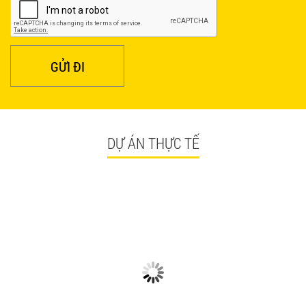
GỬI ĐI
DỰ ÁN THỰC TẾ
CÓ GÌ Ở CÁC CÔNG TRÌNH
NGẮM NHÌN BÀN GHẾ