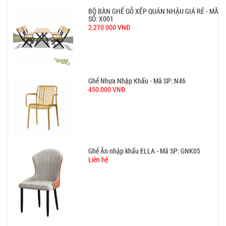
BỘ BÀN GHẾ GỖ XẾP QUÁN NHẬU GIÁ RẺ - MÃ
SỐ: X001
2.270.000 VNĐ
Ghế Nhựa Nhập Khẩu - Mã SP: N46
450.000 VNĐ
Ghế Ăn nhập khẩu ELLA - Mã SP: GNK05
Liên hệ