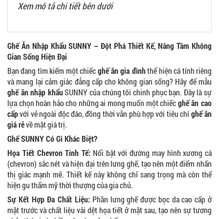
Xem mô tả chi tiết bên dưới
Ghế Ăn Nhập Khẩu SUNNY – Đột Phá Thiết Kế, Nâng Tầm Không
Gian Sống Hiện Đại
Bạn đang tìm kiếm một chiếc
ghế ăn gia đình
thể hiện cá tính riêng
và mang lại cảm giác đẳng cấp cho không gian sống? Hãy để mẫu
ghế ăn nhập khẩu
SUNNY của chúng tôi chinh phục bạn. Đây là sự
lựa chọn hoàn hảo cho những ai mong muốn một chiếc
ghế ăn cao
cấp
với vẻ ngoài độc đáo, đồng thời vẫn phù hợp với tiêu chí
ghế ăn
giá rẻ
về mặt giá trị.
Ghế SUNNY Có Gì Khác Biệt?
Họa Tiết Chevron Tinh Tế:
Nổi bật với đường may hình xương cá
(chevron) sắc nét và hiện đại trên lưng ghế, tạo nên một điểm nhấn
thị giác mạnh mẽ. Thiết kế này không chỉ sang trọng mà còn thể
hiện gu thẩm mỹ thời thượng của gia chủ.
Sự Kết Hợp Đa Chất Liệu:
Phần lưng ghế được bọc da cao cấp ở
mặt trước và chất liệu vải dệt họa tiết ở mặt sau, tạo nên sự tương