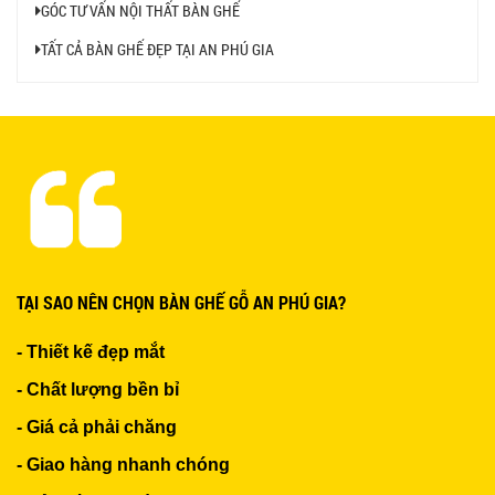
GÓC TƯ VẤN NỘI THẤT BÀN GHẾ
650.000 VNĐ
TẤT CẢ BÀN GHẾ ĐẸP TẠI AN PHÚ GIA
TẠI SAO NÊN CHỌN BÀN GHẾ GỖ AN PHÚ GIA?
- Thiết kế đẹp mắt
- Chất lượng bền bỉ
- Giá cả phải chăng
- Giao hàng nhanh chóng