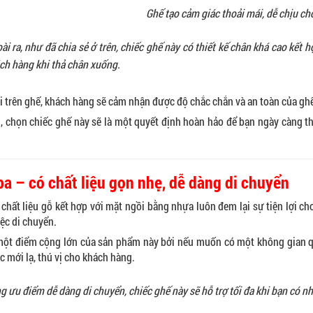
Ghế tạo cảm giác thoải mái, dễ chịu ch
ài ra, như đã chia sẻ ở trên, chiếc ghế này có thiết kế chân khá cao kết 
ch hàng khi thả chân xuống.
i trên ghế, khách hàng sẽ cảm nhận được độ chắc chắn và an toàn của ghế 
, chọn chiếc ghế này sẽ là một quyết định hoàn hảo để bạn ngày càng t
a – có chất liệu gọn nhẹ, dễ dàng di chuyển
 chất liệu gỗ kết hợp với mặt ngồi bằng nhựa luôn đem lại sự tiện lợi c
iệc di chuyển.
một điểm cộng lớn của sản phẩm này bởi nếu muốn có một không gian q
c mới lạ, thú vị cho khách hàng.
g ưu điểm dễ dàng di chuyển, chiếc ghế này sẽ hỗ trợ tối đa khi bạn có nh