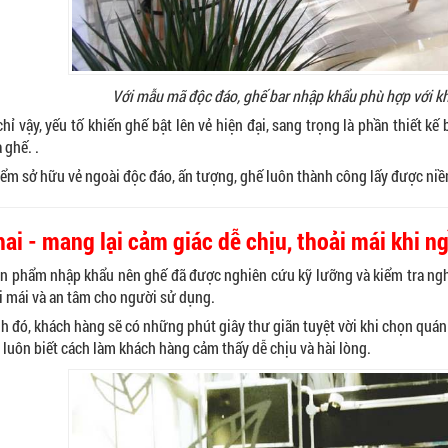
Với mẫu mã độc đáo, ghế bar nhập khẩu phù hợp với kh
hỉ vậy, yếu tố khiến ghế bật lên vẻ hiện đại, sang trọng là phần thiết k
 ghế. .
iểm sở hữu vẻ ngoài độc đáo, ấn tượng, ghế luôn thành công lấy được niề
ai - mang lại cảm giác dễ chịu, thoải mái khi ng
ản phẩm nhập khẩu nên ghế đã được nghiên cứu kỹ lưỡng và kiểm tra ng
i mái và an tâm cho người sử dụng.
h đó, khách hàng sẽ có những phút giây thư giãn tuyệt vời khi chọn quán 
 luôn biết cách làm khách hàng cảm thấy dễ chịu và hài lòng.