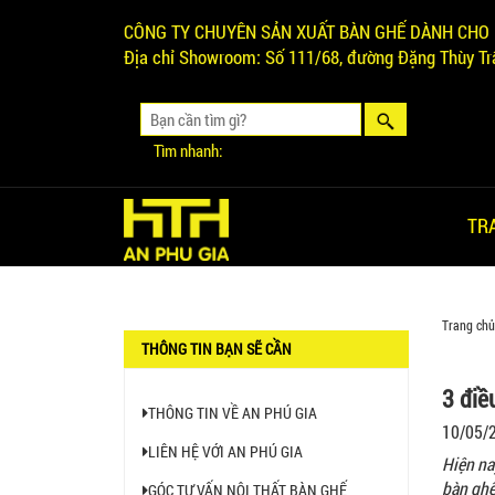
CÔNG TY CHUYÊN SẢN XUẤT BÀN GHẾ DÀNH CHO 
Địa chỉ Showroom:
Số 111/68, đường Đặng Thùy Trâ
Tìm nhanh:
TR
Trang chủ
THÔNG TIN BẠN SẼ CẦN
3 điề
Ghế Ăn nhập khẩu ELLA - Mã
SP: GNK05
THÔNG TIN VỀ AN PHÚ GIA
10/05/
Liên hệ
LIÊN HỆ VỚI AN PHÚ GIA
Hiện na
bàn ghế
GÓC TƯ VẤN NỘI THẤT BÀN GHẾ