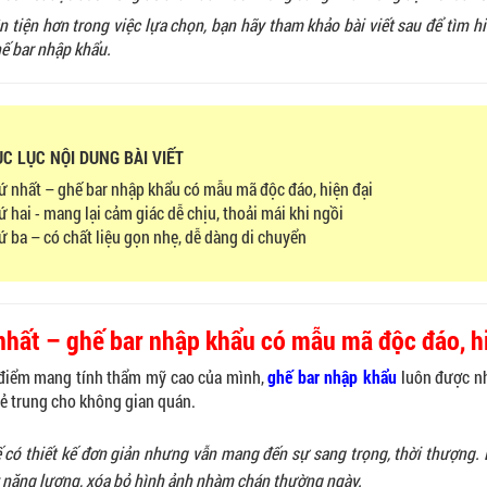
n tiện hơn trong việc lựa chọn, bạn hãy tham khảo bài viết sau để tìm 
hế bar nhập khẩu.
C LỤC NỘI DUNG BÀI VIẾT
ứ nhất – ghế bar nhập khẩu có mẫu mã độc đáo, hiện đại
 hai - mang lại cảm giác dễ chịu, thoải mái khi ngồi
ứ ba – có chất liệu gọn nhẹ, dễ dàng di chuyển
nhất – ghế bar nhập khẩu có mẫu mã độc đáo, hi
điểm mang tính thẩm mỹ cao của mình,
ghế bar nhập khẩu
luôn được nh
rẻ trung cho không gian quán.
 có thiết kế đơn giản nhưng vẫn mang đến sự sang trọng, thời thượng. 
 năng lượng, xóa bỏ hình ảnh nhàm chán thường ngày.