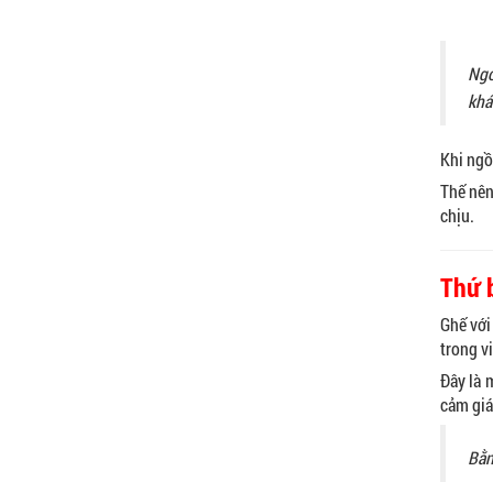
650.000 VNĐ
Ngo
khá
Khi ngồ
Thế nên
chịu.
Thứ b
Ghế với
trong v
Đây là 
cảm giá
Bằn