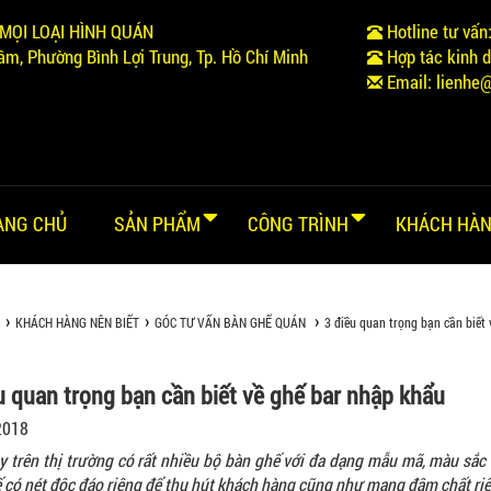
MỌI LOẠI HÌNH QUÁN
Hotline tư vấn
m, Phường Bình Lợi Trung, Tp. Hồ Chí Minh
Hợp tác kinh 
Email:
lienhe
ANG CHỦ
SẢN PHẨM
CÔNG TRÌNH
KHÁCH HÀN
KHÁCH HÀNG NÊN BIẾT
GÓC TƯ VẤN BÀN GHẾ QUÁN
3 điều quan trọng bạn cần biết
u quan trọng bạn cần biết về ghế bar nhập khẩu
2018
y trên thị trường có rất nhiều bộ bàn ghế với đa dạng mẫu mã, màu sắ
 có nét độc đáo riêng để thu hút khách hàng cũng như mang đậm chất riê