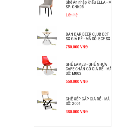
Ghế Ăn nhập khẩu ELLA - Mã
SP: GNK05
Liên hệ
BÀN BAR BEER CLUB BCF
SX GIÁ RẺ - MÃ SỐ: BCF SX
750.000 VNĐ
GHẾ EAMES - GHẾ NHỰA
CAFE CHÂN GỖ GIÁ RẺ - MÃ
SỐ: M002
550.000 VNĐ
GHẾ XẾP GẤP GIÁ RẺ - MÃ
SỐ: X001
380.000 VNĐ
BÀN CAFE BCF01 GIÁ RẺ -
MÃ SỐ: BCF01