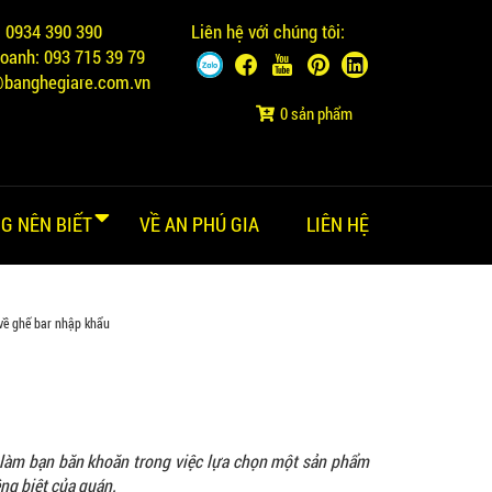
:
0934 390 390
Liên hệ với chúng tôi:
doanh:
093 715 39 79
@banghegiare.com.vn
0 sản phẩm
G NÊN BIẾT
VỀ AN PHÚ GIA
LIÊN HỆ
 về ghế bar nhập khẩu
c làm bạn băn khoăn trong việc lựa chọn một sản phẩm
ng biệt của quán.