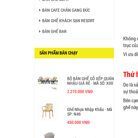
BÀN CAFE CHÂN GANG ĐÚC
GHẾ XẾP GẤP GIÁ RẺ - MÃ
BÀN GHẾ KHÁCH SẠN RESORT
SỐ: X001
380.000 VNĐ
BÀN GHẾ BAR
Không c
trục của
BÀN CAFE BCF01 GIÁ RẺ -
MÃ SỐ: BCF01
SẢN PHẨM BÁN CHẠY
Vì ưu đ
650.000 VNĐ
Thứ h
BỘ BÀN GHẾ GỖ XẾP QUÁN
NHẬU GIÁ RẺ - MÃ SỐ: X001
Do là s
sự thoả
2.270.000 VNĐ
Bên cạn
ghế này
Ghế Nhựa Nhập Khẩu - Mã
SP: N46
450.000 VNĐ