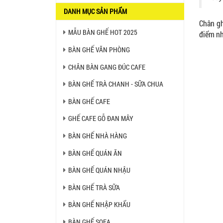
DANH MỤC SẢN PHẨM
2.270.000 VNĐ
Chân gh
MẪU BÀN GHẾ HOT 2025
điểm nh
Ghế Nhựa Nhập Khẩu - Mã
SP: N46
BÀN GHẾ VĂN PHÒNG
450.000 VNĐ
CHÂN BÀN GANG ĐÚC CAFE
BÀN GHẾ TRÀ CHANH - SỮA CHUA
Ghế Ăn nhập khẩu ELLA - Mã
SP: GNK05
BÀN GHẾ CAFE
Liên hệ
GHẾ CAFE GỖ ĐAN MÂY
BÀN GHẾ NHÀ HÀNG
BÀN BAR BEER CLUB BCF
SX GIÁ RẺ - MÃ SỐ: BCF SX
BÀN GHẾ QUÁN ĂN
750.000 VNĐ
BÀN GHẾ QUÁN NHẬU
BÀN GHẾ TRÀ SỮA
GHẾ EAMES - GHẾ NHỰA
CAFE CHÂN GỖ GIÁ RẺ - MÃ
BÀN GHẾ NHẬP KHẨU
SỐ: M002
550.000 VNĐ
BÀN GHẾ SOFA